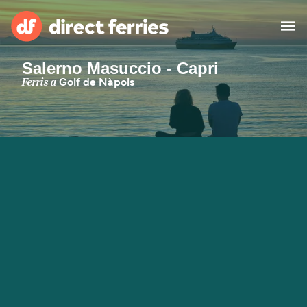
Salerno Masuccio - Capri
Països
Ferris a
Golf de Nàpols
Bitllets de Ferry
Cercador de rutes i ports
Allotjament
Ferris
Catalan
El meu compte
United States
Suisse (FR)
Atenció al client
Россия
Portugal
대한민국
Suomi
Slovensko
Nederland