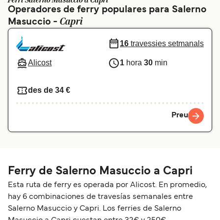
Ferri Salerno Masuccio a Capri
Operadores de ferry populares para Salerno
Schweiz (DE)
Norge
Capri
Masuccio -
Україна
Indonesia
16
travessies setmanals
المغرب
Maroc (FR)
Alicost
1
hora
30
min
des de 34 €
Preu
Ferry de Salerno Masuccio a Capri
Esta ruta de ferry es operada por Alicost. En promedio,
hay 6 combinaciones de travesías semanales entre
Salerno Masuccio y Capri. Los ferries de Salerno