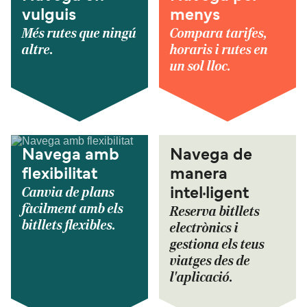
vulguis
menys
Més rutes que ningú
Compara tarifes,
altre.
horaris i rutes en
un sol lloc.
Navega amb
Navega de
flexibilitat
manera
Canvia de plans
intel·ligent
fàcilment amb els
Reserva bitllets
bitllets flexibles.
electrònics i
gestiona els teus
viatges des de
l'aplicació.