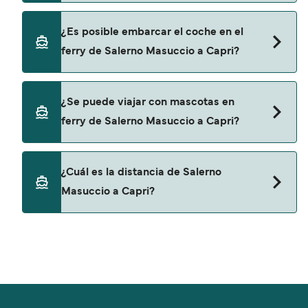
últimas promociones y descuentos de las
compañías navieras.
Sí, se puede viajar como pasajero a pie de
¿Es posible embarcar el coche en el
Salerno Masuccio a Capri con:
ferry de Salerno Masuccio a Capri?
Alicost
No, no podrás llevar tu coche en el ferry a Capri.
¿Se puede viajar con mascotas en
ferry de Salerno Masuccio a Capri?
No, no se admiten mascotas a bordo de los ferris.
¿Cuál es la distancia de Salerno
Masuccio a Capri?
La distancia entre Salerno Masuccio y Capri es
de aproximadamente 33 millas.