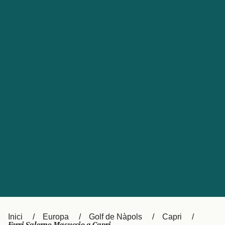
Česká republika
Australia
España
New Zealand
France
日本
Sverige
Ireland
Danmark
中国
Türkiye
العربية
UK
Österreich (DE)
Italia
Canada (FR)
Canada
België (NL)
Ελλάδα
Belgique (FR)
Inici
Europa
Golf de Nàpols
Capri
Polska
Deutschland