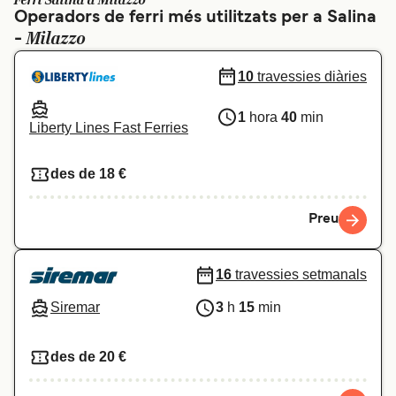
Ferri Salina a Milazzo
Operadors de ferri més utilitzats per a Salina
Schweiz (DE)
Norge
Milazzo
-
Україна
Indonesia
10
travessies diàries
المغرب
Maroc (FR)
1
hora
40
min
Liberty Lines Fast Ferries
des de 18 €
Preu
16
travessies setmanals
Siremar
3
h
15
min
des de 20 €