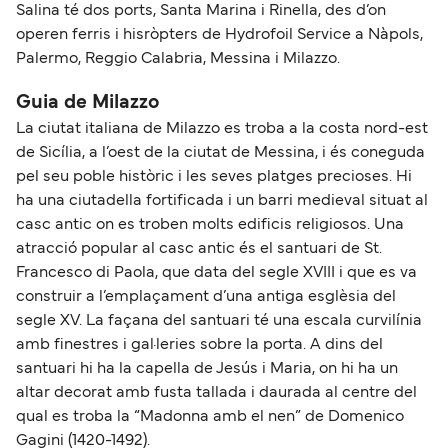
Salina té dos ports, Santa Marina i Rinella, des d’on
operen ferris i hisròpters de Hydrofoil Service a Nàpols,
Palermo, Reggio Calabria, Messina i Milazzo.
Guia de Milazzo
La ciutat italiana de Milazzo es troba a la costa nord-est
de Sicília, a l’oest de la ciutat de Messina, i és coneguda
pel seu poble històric i les seves platges precioses. Hi
ha una ciutadella fortificada i un barri medieval situat al
casc antic on es troben molts edificis religiosos. Una
atracció popular al casc antic és el santuari de St.
Francesco di Paola, que data del segle XVIII i que es va
construir a l’emplaçament d’una antiga esglèsia del
segle XV. La façana del santuari té una escala curvilínia
amb finestres i gal·leries sobre la porta. A dins del
santuari hi ha la capella de Jesús i Maria, on hi ha un
altar decorat amb fusta tallada i daurada al centre del
qual es troba la “Madonna amb el nen” de Domenico
Gagini (1420-1492).