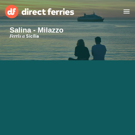
Salina - Milazzo
Països
Ferris a
Sicília
Bitllets de Ferry
Cercador de rutes i ports
Allotjament
Ferris
Catalan
El meu compte
United States
Suisse (FR)
Atenció al client
Россия
Portugal
대한민국
Suomi
Slovensko
Nederland