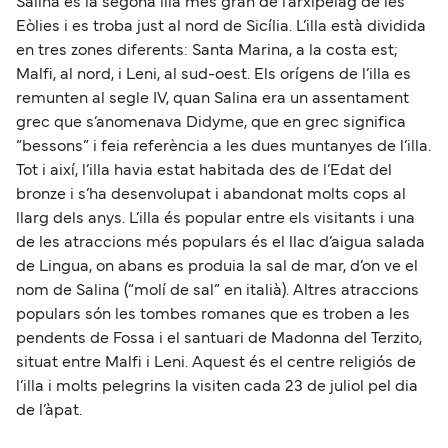
Salina és la segona illa més gran de l’arxipèlag de les
Eòlies i es troba just al nord de Sicília. L’illa està dividida
en tres zones diferents: Santa Marina, a la costa est;
Malfi, al nord, i Leni, al sud-oest. Els orígens de l’illa es
remunten al segle IV, quan Salina era un assentament
grec que s’anomenava Didyme, que en grec significa
“bessons” i feia referència a les dues muntanyes de l’illa.
Tot i així, l’illa havia estat habitada des de l’Edat del
bronze i s’ha desenvolupat i abandonat molts cops al
llarg dels anys. L’illa és popular entre els visitants i una
de les atraccions més populars és el llac d’aigua salada
de Lingua, on abans es produia la sal de mar, d’on ve el
nom de Salina (“molí de sal” en italià). Altres atraccions
populars són les tombes romanes que es troben a les
pendents de Fossa i el santuari de Madonna del Terzito,
situat entre Malfi i Leni. Aquest és el centre religiós de
l’illa i molts pelegrins la visiten cada 23 de juliol pel dia
de l’àpat.