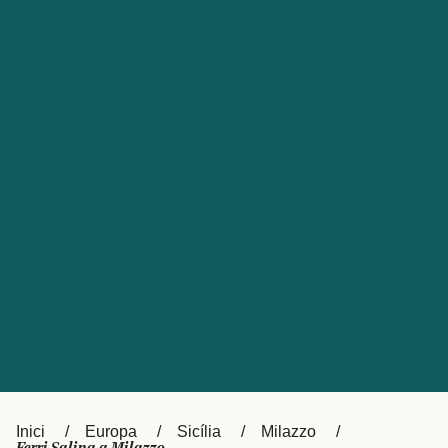
Česká republika
Australia
España
New Zealand
France
日本
Sverige
Ireland
Danmark
中国
Türkiye
العربية
UK
Österreich (DE)
Italia
Canada (FR)
Canada
België (NL)
Ελλάδα
Belgique (FR)
Inici
Europa
Sicília
Milazzo
Polska
Deutschland