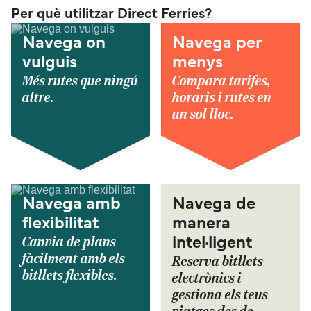
Per què utilitzar Direct Ferries?
Navega on
Navega per
vulguis
menys
Més rutes que ningú
Compara tarifes,
altre.
horaris i rutes en
un sol lloc.
Navega amb
Navega de
flexibilitat
manera
Canvia de plans
intel·ligent
fàcilment amb els
Reserva bitllets
bitllets flexibles.
electrònics i
gestiona els teus