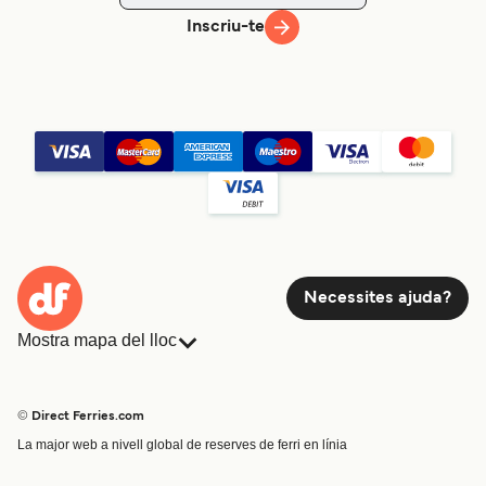
Inscriu-te
Necessites ajuda?
Mostra mapa del lloc
Ferris
Reserves
Països
Allotjament
© Direct Ferries.com
Atenció al client
Càrrega
La major web a nivell global de reserves de ferri en línia
Cercador de rutes i ports
Mini Creuer
Special Offers
Tren i ferri