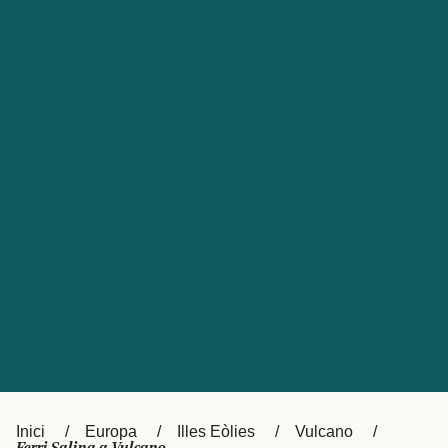
Česká republika
Australia
España
New Zealand
France
日本
Sverige
Ireland
Danmark
中国
Türkiye
العربية
UK
Österreich (DE)
Italia
Canada (FR)
Canada
België (NL)
Ελλάδα
Belgique (FR)
Inici
Europa
Illes Eòlies
Vulcano
Polska
Deutschland