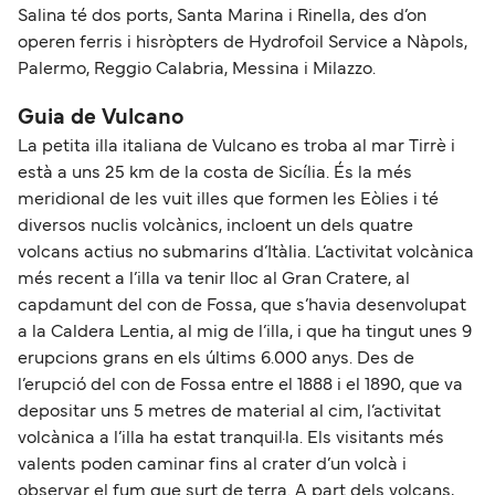
Salina té dos ports, Santa Marina i Rinella, des d’on
operen ferris i hisròpters de Hydrofoil Service a Nàpols,
Palermo, Reggio Calabria, Messina i Milazzo.
Guia de Vulcano
La petita illa italiana de Vulcano es troba al mar Tirrè i
està a uns 25 km de la costa de Sicília. És la més
meridional de les vuit illes que formen les Eòlies i té
diversos nuclis volcànics, incloent un dels quatre
volcans actius no submarins d’Itàlia. L’activitat volcànica
més recent a l’illa va tenir lloc al Gran Cratere, al
capdamunt del con de Fossa, que s’havia desenvolupat
a la Caldera Lentia, al mig de l’illa, i que ha tingut unes 9
erupcions grans en els últims 6.000 anys. Des de
l’erupció del con de Fossa entre el 1888 i el 1890, que va
depositar uns 5 metres de material al cim, l’activitat
volcànica a l’illa ha estat tranquil·la. Els visitants més
valents poden caminar fins al crater d’un volcà i
observar el fum que surt de terra. A part dels volcans,