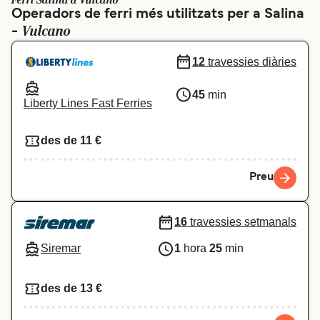
Ferri Salina a Vulcano
Operadors de ferri més utilitzats per a Salina
Schweiz (DE)
Norge
Vulcano
-
Україна
Indonesia
12
travessies diàries
المغرب
Maroc (FR)
45
min
Liberty Lines Fast Ferries
des de 11 €
Preu
16
travessies setmanals
Siremar
1
hora
25
min
des de 13 €