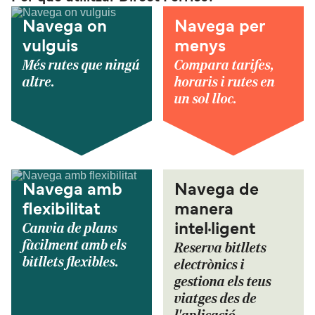
Navega on
Navega per
vulguis
menys
Més rutes que ningú
Compara tarifes,
altre.
horaris i rutes en
un sol lloc.
Navega amb
Navega de
flexibilitat
manera
Canvia de plans
intel·ligent
fàcilment amb els
Reserva bitllets
bitllets flexibles.
electrònics i
gestiona els teus
viatges des de