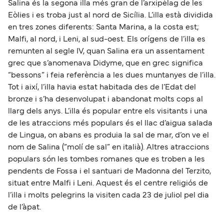
Salina és la segona illa més gran de l’arxipèlag de les
Eòlies i es troba just al nord de Sicília. L’illa està dividida
en tres zones diferents: Santa Marina, a la costa est;
Malfi, al nord, i Leni, al sud-oest. Els orígens de l’illa es
remunten al segle IV, quan Salina era un assentament
grec que s’anomenava Didyme, que en grec significa
“bessons” i feia referència a les dues muntanyes de l’illa.
Tot i així, l’illa havia estat habitada des de l’Edat del
bronze i s’ha desenvolupat i abandonat molts cops al
llarg dels anys. L’illa és popular entre els visitants i una
de les atraccions més populars és el llac d’aigua salada
de Lingua, on abans es produia la sal de mar, d’on ve el
nom de Salina (“molí de sal” en italià). Altres atraccions
populars són les tombes romanes que es troben a les
pendents de Fossa i el santuari de Madonna del Terzito,
situat entre Malfi i Leni. Aquest és el centre religiós de
l’illa i molts pelegrins la visiten cada 23 de juliol pel dia
de l’àpat.