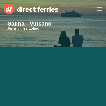
Salina - Vulcano
Països
Ferris a
Illes Eòlies
Bitllets de Ferry
Cercador de rutes i ports
Allotjament
Ferris
Catalan
El meu compte
United States
Suisse (FR)
Atenció al client
Россия
Portugal
대한민국
Suomi
Slovensko
Nederland