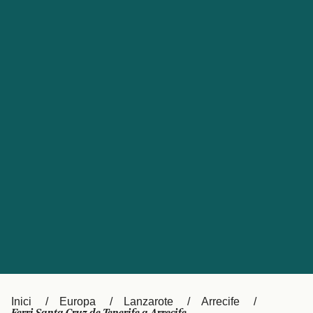
Česká republika
Australia
España
New Zealand
France
日本
Sverige
Ireland
Danmark
中国
Türkiye
العربية
UK
Österreich (DE)
Italia
Canada (FR)
Canada
België (NL)
Ελλάδα
Belgique (FR)
Inici
Europa
Lanzarote
Arrecife
Polska
Deutschland