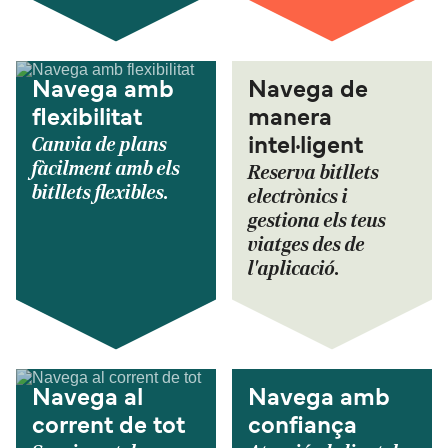
Navega amb
Navega de
flexibilitat
manera
Canvia de plans
intel·ligent
fàcilment amb els
Reserva bitllets
bitllets flexibles.
electrònics i
gestiona els teus
viatges des de
l'aplicació.
Navega al
Navega amb
corrent de tot
confiança