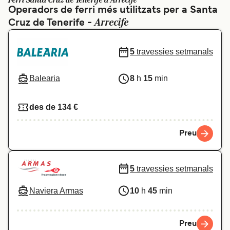
Ferri Santa Cruz de Tenerife a Arrecife
Operadors de ferri més utilitzats per a Santa
Schweiz (DE)
Norge
Arrecife
Cruz de Tenerife -
Україна
Indonesia
5
travessies setmanals
المغرب
Maroc (FR)
Balearia
8
h
15
min
des de 134 €
Preu
5
travessies setmanals
Naviera Armas
10
h
45
min
Preu