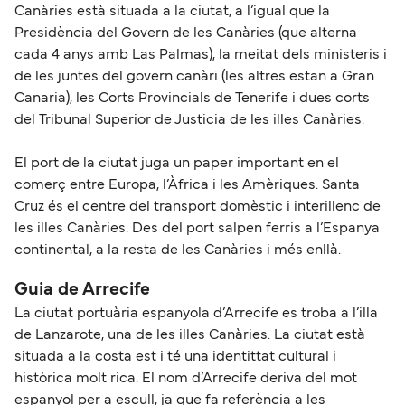
Canàries està situada a la ciutat, a l’igual que la
Presidència del Govern de les Canàries (que alterna
cada 4 anys amb Las Palmas), la meitat dels ministeris i
de les juntes del govern canàri (les altres estan a Gran
Canaria), les Corts Provincials de Tenerife i dues corts
del Tribunal Superior de Justicia de les illes Canàries.
El port de la ciutat juga un paper important en el
comerç entre Europa, l’Àfrica i les Amèriques. Santa
Cruz és el centre del transport domèstic i interillenc de
les illes Canàries. Des del port salpen ferris a l’Espanya
continental, a la resta de les Canàries i més enllà.
Guia de Arrecife
La ciutat portuària espanyola d’Arrecife es troba a l’illa
de Lanzarote, una de les illes Canàries. La ciutat està
situada a la costa est i té una identittat cultural i
històrica molt rica. El nom d’Arrecife deriva del mot
espanyol per a escull, ja que fa referència a les