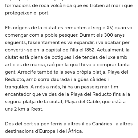
formacions de roca volcànica que es troben al mar i que
protegeixen el port.
Els orígens de la ciutat es remunten al segle XV, quan va
començar com a poble pesquer. Durant els 300 anys
següents, l’assentament es va expandir, i va acabar per
convertir-se en la capital de l’illa el 1852. Actualment, la
ciutat està plena de botigues i de tendes de luxe amb
articles de marca, raó per la qual hi va a comprar tanta
gent. Arrecife també té la seva pròpia platja, Playa del
Reducto, amb sorra daurada i aigües càlides i
tranqul·les. A més a més, hi ha un passeig marítim
encantador que va des de la Playa del Reducto fins a la
segona platja de la ciutat, Playa del Cable, que està a
uns 2 km a l’oest.
Des del port salpen ferris a altres illes Canàries i a altres
destinacions d’Europa i de l’Àfrica.