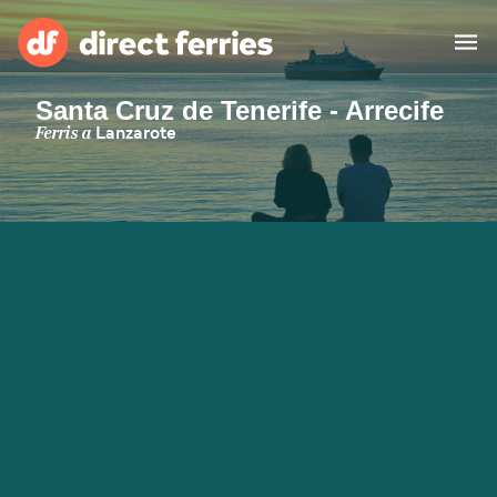
Santa Cruz de Tenerife - Arrecife
Països
Ferris a
Lanzarote
Bitllets de Ferry
Cercador de rutes i ports
Allotjament
Ferris
Catalan
El meu compte
United States
Suisse (FR)
Atenció al client
Россия
Portugal
대한민국
Suomi
Slovensko
Nederland