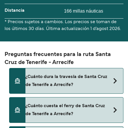
Distancia
166 millas náuticas
* Precios sujetos a cambios. Los precios se toman de
los últimos 30 días. Última actualización
1 d’agost 2026.
Preguntas frecuentes para la ruta Santa
Cruz de Tenerife - Arrecife
¿Cuánto dura la travesía de Santa Cruz
de Tenerife a Arrecife?
El tiempo de la travesía en ferry de Santa Cruz de
¿Cuánto cuesta el ferry de Santa Cruz
Tenerife a Arrecife es de aproximadamente 10
de Tenerife a Arrecife?
horas 45 minutos. La duración de la travesía
puede variar de una temporada a otra, por lo que