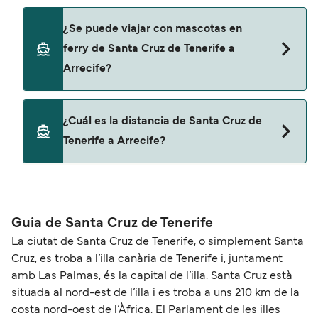
Naviera Armas
Sí, puedes viajar con un vehículo de Santa Cruz de
¿Se puede viajar con mascotas en
Tenerife a Arrecife con
ferry de Santa Cruz de Tenerife a
Balearia
Arrecife?
Naviera Armas
Sí, podrás viajar con mascotas a bordo en tu
¿Cuál es la distancia de Santa Cruz de
ferry. Puede que necesites el pasaporte de tus
Tenerife a Arrecife?
mascotas y otros documentos. Actualmente
puedes viajar con mascotas con:
La distancia entre Santa Cruz de Tenerife y
Naviera Armas
Arrecife es de aproximadamente 166 millas.
Guia de Santa Cruz de Tenerife
La ciutat de Santa Cruz de Tenerife, o simplement Santa
Cruz, es troba a l’illa canària de Tenerife i, juntament
amb Las Palmas, és la capital de l’illa. Santa Cruz està
situada al nord-est de l’illa i es troba a uns 210 km de la
costa nord-oest de l’Àfrica. El Parlament de les illes