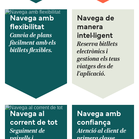
Navega amb
Navega de
flexibilitat
manera
Canvia de plans
intel·ligent
fàcilment amb els
Reserva bitllets
bitllets flexibles.
electrònics i
gestiona els teus
viatges des de
l'aplicació.
Navega al
Navega amb
corrent de tot
confiança
Seguiment de
Atenció al client de
vaixells i
primera classe