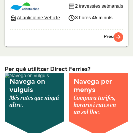
2
travessies setmanals
Atlanticoline Vehicle
3
hores
45
minuts
Preu
Per què utilitzar Direct Ferries?
Navega on
Navega per
vulguis
menys
Més rutes que ningú
Compara tarifes,
altre.
horaris i rutes en
un sol lloc.