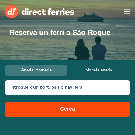
Reserva un ferri a São Roque
Països
Bitllets de Ferry
Cercador de rutes i ports
Allotjament
Ferris
Anada i tornada
Només anada
Catalan
Introdueix un port, país o naviliera
El meu compte
United States
Suisse (FR)
Atenció al client
Россия
Portugal
Cerca
대한민국
Suomi
Slovensko
Nederland