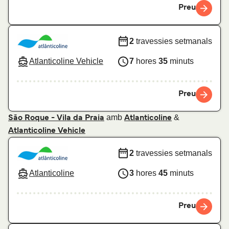
Preu
2
travessies setmanals
Atlanticoline Vehicle
7
hores
35
minuts
Preu
amb
&
São Roque - Vila da Praia
Atlanticoline
Atlanticoline Vehicle
2
travessies setmanals
Atlanticoline
3
hores
45
minuts
Preu