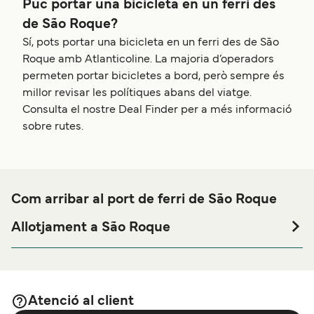
Puc portar una bicicleta en un ferri des
de São Roque?
Sí, pots portar una bicicleta en un ferri des de São
Roque amb Atlanticoline. La majoria d’operadors
permeten portar bicicletes a bord, però sempre és
millor revisar les polítiques abans del viatge.
Consulta el nostre Deal Finder per a més informació
sobre rutes.
Com arribar al port de ferri de São Roque
Allotjament a São Roque
Si vols passar una nit abans o després del teu viatge a
prop del port de ferri de São Roque o busques allotjament
durant tota la teva estada, visita la nostra pàgina de
per als millors preus en
Allotjament a São Roque
Atenció al client
allotjament i una de les seleccions més àmplies a internet.