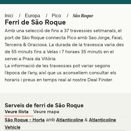
Schweiz (DE)
Norge
São Roque
Inici
Europa
Pico
Україна
Indonesia
Ferri de São Roque
المغرب
Maroc (FR)
Amb una selecció de fins a 37 travessies setmanals, el
port de São Roque connecta Pico amb Sao Jorge, Faial,
Terceira & Graciosa. La durada de la travessia varia des
de 55 minuts fins a Velas i 7 horaes 35 minuts en el
servei a Praia da Vitória.
La informació de les travessies pot variar segons
l’època de l’any, així que us aconsellem consultar els
horaris i preus en temps real al nostre Deal Finder.
Serveis de ferri de São Roque
Veure llista
Veure mapa
amb
&
São Roque - Horta
Atlanticoline
Atlanticoline
Vehicle