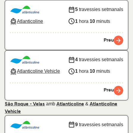
5
travessies setmanals
Atlanticoline
1
hora
10
minuts
Preu
4
travessies setmanals
Atlanticoline Vehicle
1
hora
10
minuts
Preu
amb
&
São Roque - Velas
Atlanticoline
Atlanticoline
Vehicle
9
travessies setmanals