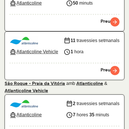
Atlanticoline
50
minuts
Preu
11
travessies setmanals
Atlanticoline Vehicle
1
hora
Preu
amb
&
São Roque - Praia da Vitória
Atlanticoline
Atlanticoline Vehicle
2
travessies setmanals
Atlanticoline
7
hores
35
minuts