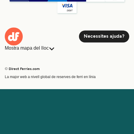
Necessites ajuda?
Mostra mapa del lloc
Ferris
Reserves
Països
Allotjament
© Direct Ferries.com
Atenció al client
Càrrega
La major web a nivell global de reserves de ferri en línia
Cercador de rutes i ports
Mini Creuer
Special Offers
Tren i ferri
Ofertes Especials
Bitllets de Ferry
Compte
Ajuda i assistència
Gestionar la meva reserva
Ajuda
Confirmació de la reserva