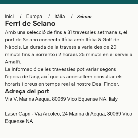
Schweiz (DE)
Norge
Seiano
Inici
Europa
Itàlia
Україна
Indonesia
Ferri de Seiano
المغرب
Maroc (FR)
Amb una selecció de fins a 31 travessies setmanals, el
port de Seiano connecta Itàlia amb Itàlia & Golf de
Nàpols. La durada de la travessia varia des de 20
minuts fins a Sorrento i 2 horaes 25 minuts en el servei a
Amalfi.
La informació de les travessies pot variar segons
l’època de l’any, així que us aconsellem consultar els
horaris i preus en temps real al nostre Deal Finder.
Adreça del port
Via V. Marina Aequa, 80069 Vico Equense NA, Italy
Laser Capri - Via Arcoleo, 24 Marina di Aequa, 80069 Vico
Equense NA