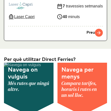
7
travessies setmanals
Laser Capri
40
minuts
Preu
Per què utilitzar Direct Ferries?
Navega on
Navega per
vulguis
menys
Més rutes que ningú
Compara tarifes,
altre.
horaris i rutes en
un sol lloc.