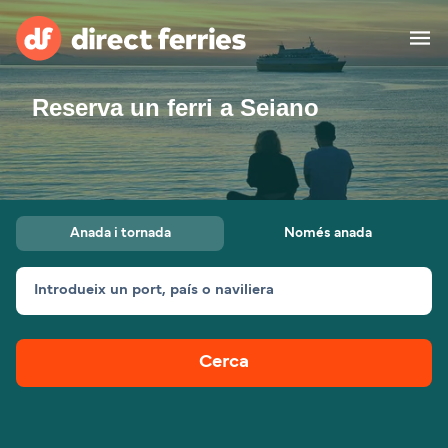
Reserva un ferri a Seiano
Països
Bitllets de Ferry
Cercador de rutes i ports
Allotjament
Ferris
Anada i tornada
Només anada
Catalan
Introdueix un port, país o naviliera
El meu compte
United States
Suisse (FR)
Atenció al client
Россия
Portugal
Cerca
대한민국
Suomi
Slovensko
Nederland