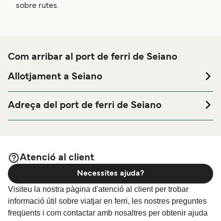
sobre rutes.
Com arribar al port de ferri de Seiano
Allotjament a Seiano
Si vols passar una nit abans o després del teu viatge a
prop del port de ferri de Seiano o busques allotjament
Adreça del port de ferri de Seiano
durant tota la teva estada, visita la nostra pàgina de
Via V. Marina Aequa, 80069 Vico Equense NA, Italy
per als millors preus en allotjament i
Allotjament a Seiano
una de les seleccions més àmplies a internet.
Laser Capri - Via Arcoleo, 24 Marina di Aequa, 80069 Vico
Equense NA
Atenció al client
Necessites ajuda?
Visiteu la nostra pàgina d'atenció al client per trobar
informació útil sobre viatjar en ferri, les nostres preguntes
freqüents i com contactar amb nosaltres per obtenir ajuda