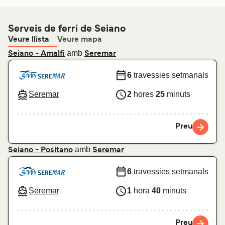
Serveis de ferri de Seiano
Veure llista
Veure mapa
amb
Seiano - Amalfi
Seremar
6
travessies setmanals
Seremar
2
hores
25
minuts
Preu
amb
Seiano - Positano
Seremar
6
travessies setmanals
Seremar
1
hora
40
minuts
Preu