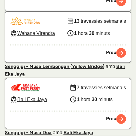
Preu
13
travessies setmanals
Wahana Virendra
1
hora
30
minuts
Preu
amb
Senggigi - Nusa Lembongan (Yellow Bridge)
Bali
Eka Jaya
7
travessies setmanals
Bali Eka Jaya
1
hora
30
minuts
Preu
amb
Senggigi - Nusa Dua
Bali Eka Jaya