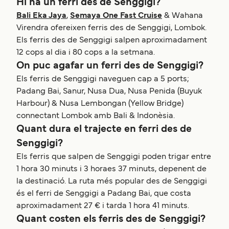
Hi ha un ferri des de Senggigi?
Bali Eka Jaya
,
Semaya One Fast Cruise
& Wahana
Virendra ofereixen ferris des de Senggigi, Lombok.
Els ferris des de Senggigi salpen aproximadament
12 cops al dia i 80 cops a la setmana.
On puc agafar un ferri des de Senggigi?
Els ferris de Senggigi naveguen cap a 5 ports;
Padang Bai, Sanur, Nusa Dua, Nusa Penida (Buyuk
Harbour) & Nusa Lembongan (Yellow Bridge)
connectant Lombok amb Bali & Indonèsia.
Quant dura el trajecte en ferri des de
Senggigi?
Els ferris que salpen de Senggigi poden trigar entre
1 hora 30 minuts i 3 horaes 37 minuts, depenent de
la destinació. La ruta més popular des de Senggigi
és el ferri de Senggigi a Padang Bai, que costa
aproximadament 27 € i tarda 1 hora 41 minuts.
Quant costen els ferris des de Senggigi?