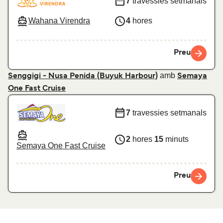
7
travessies setmanals
Wahana Virendra
4
hores
Preu
amb
Senggigi - Nusa Penida (Buyuk Harbour)
Semaya
One Fast Cruise
7
travessies setmanals
2
hores
15
minuts
Semaya One Fast Cruise
Preu