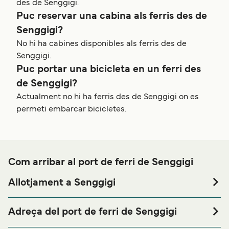
des de Senggigi.
Puc reservar una cabina als ferris des de
Senggigi?
No hi ha cabines disponibles als ferris des de
Senggigi.
Puc portar una bicicleta en un ferri des
de Senggigi?
Actualment no hi ha ferris des de Senggigi on es
permeti embarcar bicicletes.
Com arribar al port de ferri de Senggigi
Allotjament a Senggigi
Si vols passar una nit abans o després del teu viatge a
prop del port de ferri de Senggigi o busques allotjament
Adreça del port de ferri de Senggigi
durant tota la teva estada, visita la nostra pàgina de
Senggigi Harbor, Jalan Raya Senggigi, Desa Senggigi,