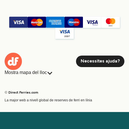
Necessites ajuda?
Mostra mapa del lloc
Ferris
Reserves
Països
Allotjament
© Direct Ferries.com
Atenció al client
Càrrega
La major web a nivell global de reserves de ferri en línia
Cercador de rutes i ports
Mini Creuer
Special Offers
Tren i ferri
Ofertes Especials
Bitllets de Ferry