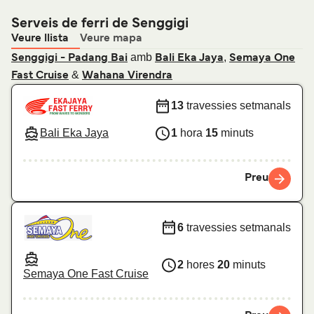
Serveis de ferri de Senggigi
Veure llista
Veure mapa
amb
,
Senggigi - Padang Bai
Bali Eka Jaya
Semaya One
&
Fast Cruise
Wahana Virendra
13
travessies setmanals
Bali Eka Jaya
1
hora
15
minuts
Preu
6
travessies setmanals
2
hores
20
minuts
Semaya One Fast Cruise