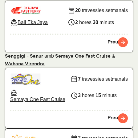
20
travessies setmanals
Bali Eka Jaya
2
hores
30
minuts
Preu
amb
&
Senggigi - Sanur
Semaya One Fast Cruise
Wahana Virendra
7
travessies setmanals
3
hores
15
minuts
Semaya One Fast Cruise
Preu