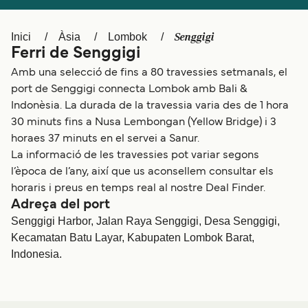
Schweiz (DE)
Norge
Senggigi
Inici
Àsia
Lombok
Україна
Indonesia
Ferri de Senggigi
المغرب
Maroc (FR)
Amb una selecció de fins a 80 travessies setmanals, el
port de Senggigi connecta Lombok amb Bali &
Indonèsia. La durada de la travessia varia des de 1 hora
30 minuts fins a Nusa Lembongan (Yellow Bridge) i 3
horaes 37 minuts en el servei a Sanur.
La informació de les travessies pot variar segons
l’època de l’any, així que us aconsellem consultar els
horaris i preus en temps real al nostre Deal Finder.
Adreça del port
Senggigi Harbor, Jalan Raya Senggigi, Desa Senggigi,
Kecamatan Batu Layar, Kabupaten Lombok Barat,
Indonesia.