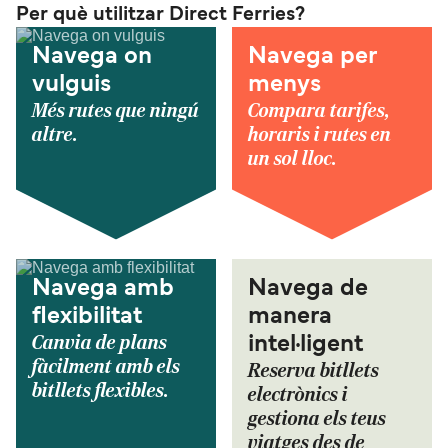
Per què utilitzar Direct Ferries?
Navega on
Navega per
vulguis
menys
Més rutes que ningú
Compara tarifes,
altre.
horaris i rutes en
un sol lloc.
Navega amb
Navega de
flexibilitat
manera
Canvia de plans
intel·ligent
fàcilment amb els
Reserva bitllets
bitllets flexibles.
electrònics i
gestiona els teus
viatges des de