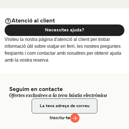
per als millors preus en
Allotjament a Senggigi
Kecamatan Batu Layar, Kabupaten Lombok Barat,
allotjament i una de les seleccions més àmplies a internet.
Indonesia.
Atenció al client
Necessites ajuda?
Visiteu la nostra pàgina d'atenció al client per trobar
informació útil sobre viatjar en ferri, les nostres preguntes
freqüents i com contactar amb nosaltres per obtenir ajuda
amb la vostra reserva
Seguim en contacte
Ofertes exclusives a la teva bústia electrònica
Inscriu-te