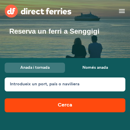
Reserva un ferri a Senggigi
Països
Bitllets de Ferry
Cercador de rutes i ports
Allotjament
Ferris
Anada i tornada
Només anada
Catalan
Introdueix un port, país o naviliera
El meu compte
United States
Suisse (FR)
Atenció al client
Россия
Portugal
Cerca
대한민국
Suomi
Slovensko
Nederland