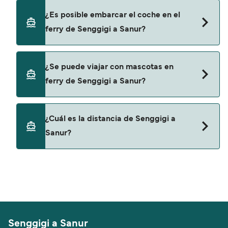
promociones y descuentos de las compañías
Sí, se puede viajar como pasajero a pie de
¿Es posible embarcar el coche en el
navieras.
Senggigi a Sanur con:
ferry de Senggigi a Sanur?
Semaya One Fast Cruise
Wahana Virendra
No, no podrás llevar tu coche en el ferry a Sanur.
¿Se puede viajar con mascotas en
ferry de Senggigi a Sanur?
No, no se admiten mascotas a bordo de los ferris.
¿Cuál es la distancia de Senggigi a
Sanur?
La distancia entre Senggigi y Sanur es de
aproximadamente 47 millas.
Senggigi a Sanur