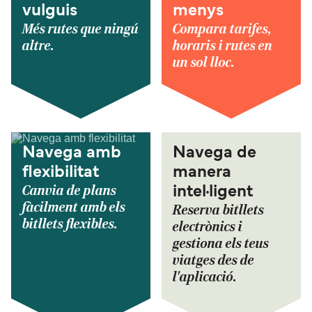
vulguis
menys
Més rutes que ningú
Compara tarifes,
altre.
horaris i rutes en
un sol lloc.
Navega amb
Navega de
flexibilitat
manera
Canvia de plans
intel·ligent
fàcilment amb els
Reserva bitllets
bitllets flexibles.
electrònics i
gestiona els teus
viatges des de
l'aplicació.