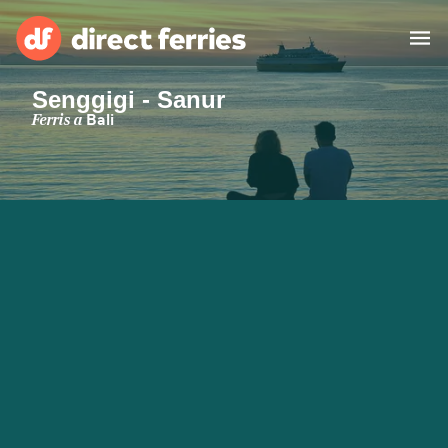
Senggigi - Sanur
Països
Ferris a
Bali
Bitllets de Ferry
Cercador de rutes i ports
Allotjament
Ferris
Catalan
El meu compte
United States
Suisse (FR)
Atenció al client
Россия
Portugal
대한민국
Suomi
Slovensko
Nederland