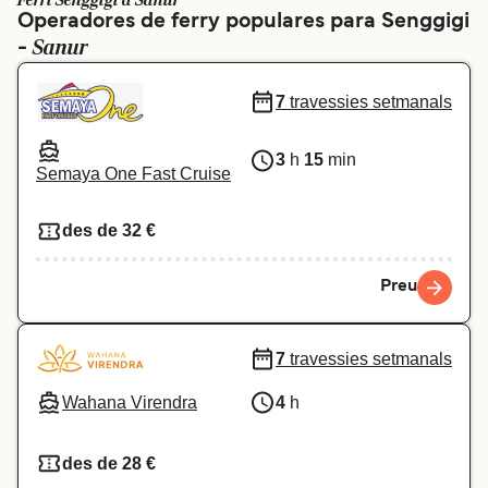
Ferri Senggigi a Sanur
Operadores de ferry populares para Senggigi
Schweiz (DE)
Norge
Sanur
-
Україна
Indonesia
7
travessies setmanals
المغرب
Maroc (FR)
3
h
15
min
Semaya One Fast Cruise
des de 32 €
Preu
7
travessies setmanals
Wahana Virendra
4
h
des de 28 €