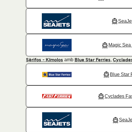
SeaJe
Magic Sea 
amb
,
Sèrifos - Kímolos
Blue Star Ferries
Cyclades
Blue Star 
Cyclades Fas
SeaJe