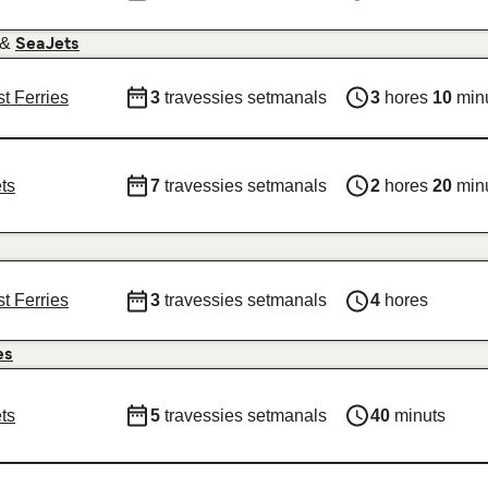
&
SeaJets
t Ferries
3
travessies setmanals
3
hores
10
min
ts
7
travessies setmanals
2
hores
20
min
t Ferries
3
travessies setmanals
4
hores
es
ts
5
travessies setmanals
40
minuts