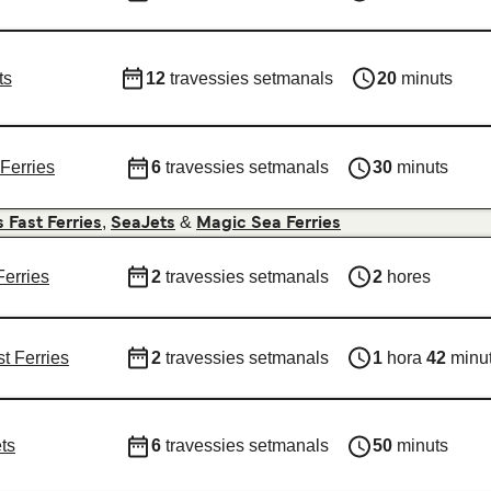
ts
12
travessies setmanals
20
minuts
Ferries
6
travessies setmanals
30
minuts
,
&
 Fast Ferries
SeaJets
Magic Sea Ferries
Ferries
2
travessies setmanals
2
hores
t Ferries
2
travessies setmanals
1
hora
42
minu
ts
6
travessies setmanals
50
minuts