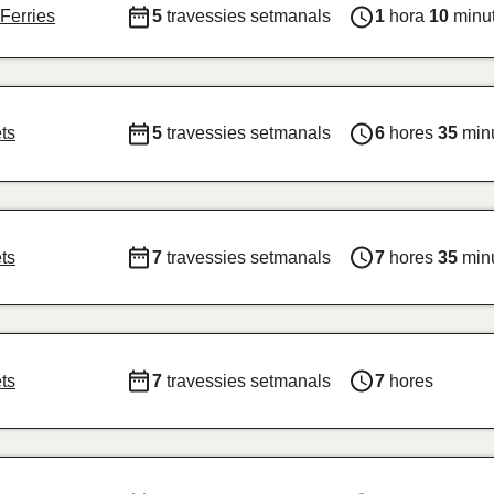
Ferries
5
travessies setmanals
1
hora
10
minu
ts
5
travessies setmanals
6
hores
35
min
ts
7
travessies setmanals
7
hores
35
min
ts
7
travessies setmanals
7
hores