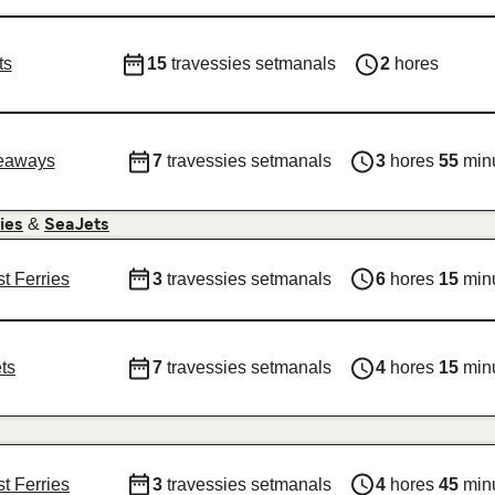
ts
15
travessies setmanals
2
hores
Seaways
7
travessies setmanals
3
hores
55
min
&
ies
SeaJets
t Ferries
3
travessies setmanals
6
hores
15
min
ts
7
travessies setmanals
4
hores
15
min
t Ferries
3
travessies setmanals
4
hores
45
min