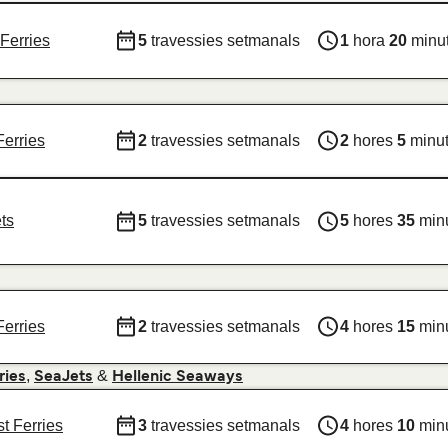
Ferries
5
travessies setmanals
1
hora
20
minu
Ferries
2
travessies setmanals
2
hores
5
minu
ts
5
travessies setmanals
5
hores
35
min
Ferries
2
travessies setmanals
4
hores
15
min
,
&
ries
SeaJets
Hellenic Seaways
t Ferries
3
travessies setmanals
4
hores
10
min