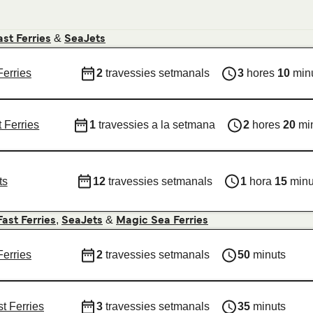
&
st Ferries
SeaJets
Ferries
2
travessies setmanals
3
hores
10
min
 Ferries
1
travessies a la setmana
2
hores
20
mi
ts
12
travessies setmanals
1
hora
15
minu
,
&
ast Ferries
SeaJets
Magic Sea Ferries
Ferries
2
travessies setmanals
50
minuts
t Ferries
3
travessies setmanals
35
minuts