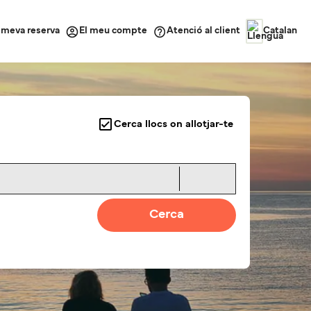
a meva reserva
Atenció al client
El meu compte
Catalan
Cerca llocs on allotjar-te
Cerca