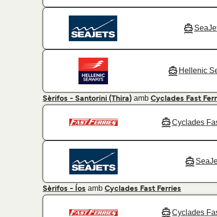
SeaJe
Hellenic 
amb
Sèrifos - Santorini (Thira)
Cyclades Fast Ferr
Cyclades Fas
SeaJe
amb
Sèrifos - Íos
Cyclades Fast Ferries
Cyclades Fas