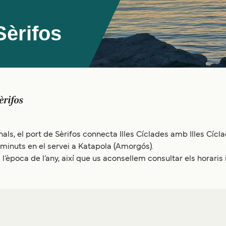
Sèrifos
èrifos
ls, el port de Sèrifos connecta Illes Cíclades amb Illes Cícl
5 minuts en el servei a Katapola (Amorgós).
l’època de l’any, així que us aconsellem consultar els horaris 