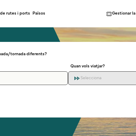
Gestionar l
de rutes i ports
Països
nada/tornada diferents?
Quan vols viatjar?
Selecciona