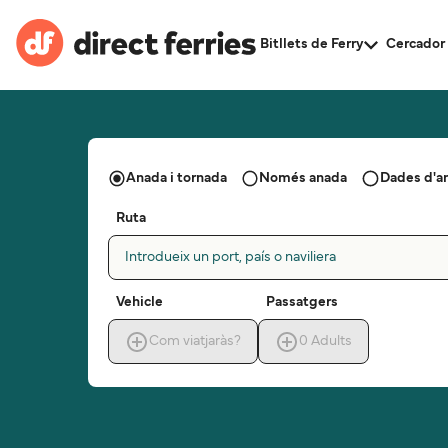
Bitllets de Ferry
Cercador 
Anada i tornada
Només anada
Dades d'a
Ruta
Introdueix un port, país o naviliera
Vehicle
Passatgers
Com viatjaràs?
0
Adults