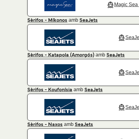
Magic Sea 
amb
Sèrifos - Míkonos
SeaJets
SeaJe
amb
Sèrifos - Katapola (Amorgós)
SeaJets
SeaJe
amb
Sèrifos - Koufonísia
SeaJets
SeaJe
amb
Sèrifos - Naxos
SeaJets