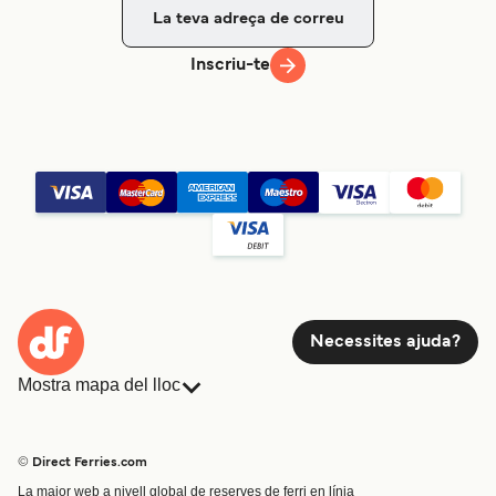
Inscriu-te
Necessites ajuda?
Mostra mapa del lloc
Ferris
Reserves
Països
Allotjament
© Direct Ferries.com
Atenció al client
Càrrega
La major web a nivell global de reserves de ferri en línia