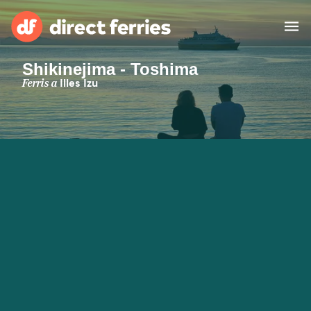
Shikinejima - Toshima
Països
Ferris a
Illes Izu
Bitllets de Ferry
Cercador de rutes i ports
Allotjament
Ferris
Catalan
El meu compte
United States
Suisse (FR)
Atenció al client
Россия
Portugal
대한민국
Suomi
Slovensko
Nederland