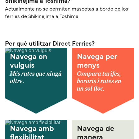
Shikinejima a Toshima?
Actualmente no se permiten mascotas a bordo de los
ferries de Shikinejima a Toshima.
Per què utilitzar Direct Ferries?
Navega on
Navega per
vulguis
menys
Més rutes que ningú
Compara tarifes,
altre.
horaris i rutes en
un sol lloc.
Navega amb
Navega de
flexibilitat
manera