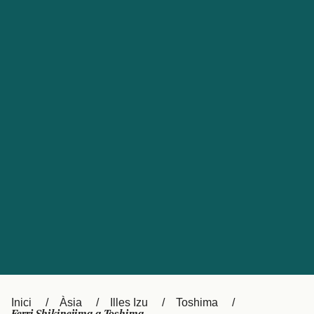
Česká republika
Australia
España
New Zealand
France
日本
Sverige
Ireland
Danmark
中国
Türkiye
العربية
UK
Österreich (DE)
Italia
Canada (FR)
Canada
België (NL)
Ελλάδα
Belgique (FR)
Inici
Àsia
Illes Izu
Toshima
Polska
Deutschland