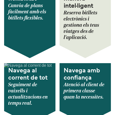
Canvia de plans
intel·ligent
fàcilment amb els
Reserva bitllets
bitllets flexibles.
electrònics i
gestiona els teus
viatges des de
l'aplicació.
Navega al
Navega amb
corrent de tot
confiança
Seguiment de
Atenció al client de
vaixells i
primera classe
actualitzacions en
quan la necessites.
temps real.