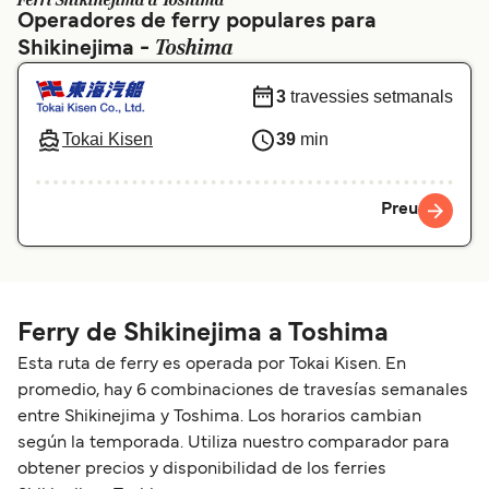
Ferri Shikinejima a Toshima
Operadores de ferry populares para
Schweiz (DE)
Norge
Toshima
Shikinejima -
Україна
Indonesia
3
travessies setmanals
المغرب
Maroc (FR)
Tokai Kisen
39
min
Preu
Ferry de Shikinejima a Toshima
Esta ruta de ferry es operada por Tokai Kisen. En
promedio, hay 6 combinaciones de travesías semanales
entre Shikinejima y Toshima. Los horarios cambian
según la temporada. Utiliza nuestro comparador para
obtener precios y disponibilidad de los ferries