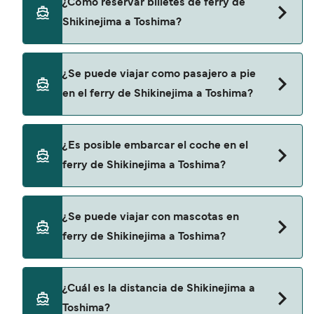
¿Cómo reservar billetes de ferry de
Shikinejima a Toshima.
Shikinejima a Toshima?
Puedes reservar tu viaje de Shikinejima a Toshima
¿Se puede viajar como pasajero a pie
a través de nuestro buscador de ferry online.
en el ferry de Shikinejima a Toshima?
Además, también puedes consultar nuestra
página de ofertas para descrubrir las últimas
promociones y descuentos de las compañías
Sí, se puede viajar como pasajero a pie de
¿Es posible embarcar el coche en el
navieras.
Shikinejima a Toshima con:
ferry de Shikinejima a Toshima?
Tokai Kisen
No, no podrás llevar tu coche en el ferry a
¿Se puede viajar con mascotas en
Toshima.
ferry de Shikinejima a Toshima?
No, no se admiten mascotas a bordo de los ferris.
¿Cuál es la distancia de Shikinejima a
Toshima?