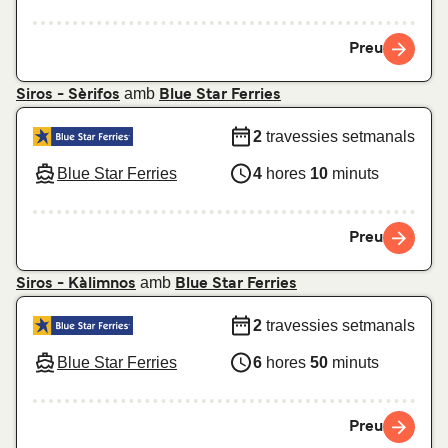
Preu
amb
Siros - Sèrifos
Blue Star Ferries
2
travessies setmanals
Blue Star Ferries
4
hores
10
minuts
Preu
amb
Siros - Kàlimnos
Blue Star Ferries
2
travessies setmanals
Blue Star Ferries
6
hores
50
minuts
Preu