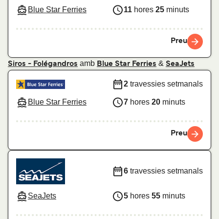
Blue Star Ferries
11
hores
25
minuts
Preu
amb
&
Siros - Folégandros
Blue Star Ferries
SeaJets
2
travessies setmanals
Blue Star Ferries
7
hores
20
minuts
Preu
6
travessies setmanals
SeaJets
5
hores
55
minuts