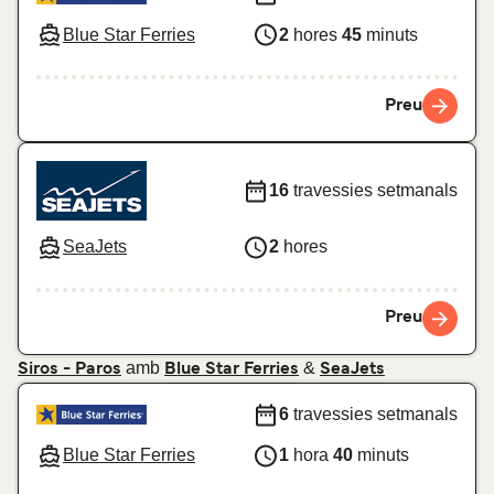
Blue Star Ferries
2
hores
45
minuts
Preu
16
travessies setmanals
SeaJets
2
hores
Preu
amb
&
Siros - Paros
Blue Star Ferries
SeaJets
6
travessies setmanals
Blue Star Ferries
1
hora
40
minuts