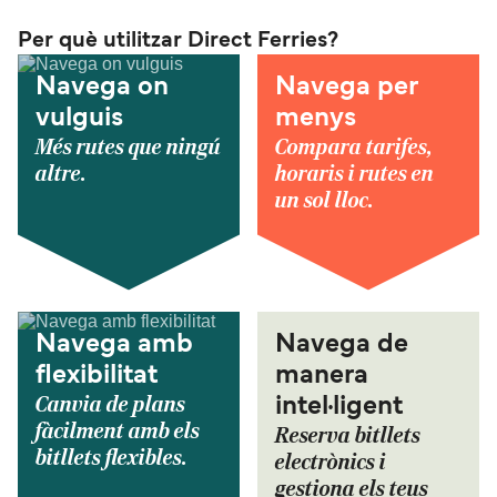
Per què utilitzar Direct Ferries?
Navega on
Navega per
vulguis
menys
Més rutes que ningú
Compara tarifes,
altre.
horaris i rutes en
un sol lloc.
Navega amb
Navega de
flexibilitat
manera
Canvia de plans
intel·ligent
fàcilment amb els
Reserva bitllets
bitllets flexibles.
electrònics i
gestiona els teus