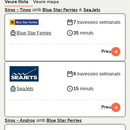
Veure llista
Veure mapa
amb
&
Siros - Tinos
Blue Star Ferries
SeaJets
7
travessies setmanals
Blue Star Ferries
35
minuts
Preu
6
travessies setmanals
SeaJets
15
minuts
Preu
amb
Siros - Andros
Blue Star Ferries