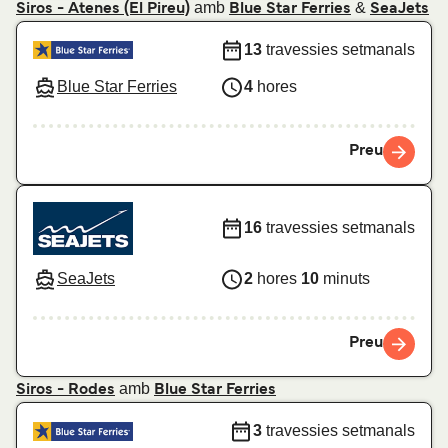
amb
&
Siros - Atenes (El Pireu)
Blue Star Ferries
SeaJets
13
travessies setmanals
Blue Star Ferries
4
hores
Preu
16
travessies setmanals
SeaJets
2
hores
10
minuts
Preu
amb
Siros - Rodes
Blue Star Ferries
3
travessies setmanals