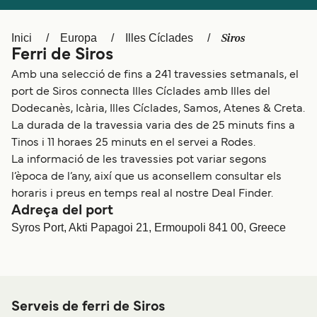
Schweiz (DE)
Norge
Siros
Inici
Europa
Illes Cíclades
Україна
Indonesia
Ferri de Siros
المغرب
Maroc (FR)
Amb una selecció de fins a 241 travessies setmanals, el
port de Siros connecta Illes Cíclades amb Illes del
Dodecanès, Icària, Illes Cíclades, Samos, Atenes & Creta.
La durada de la travessia varia des de 25 minuts fins a
Tinos i 11 horaes 25 minuts en el servei a Rodes.
La informació de les travessies pot variar segons
l’època de l’any, així que us aconsellem consultar els
horaris i preus en temps real al nostre Deal Finder.
Adreça del port
Syros Port, Akti Papagoi 21, Ermoupoli 841 00, Greece
Serveis de ferri de Siros