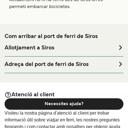
permeti embarcar bicicletes.
Com arribar al port de ferri de Siros
Allotjament a Siros
Si vols passar una nit abans o després del teu viatge a
prop del port de ferri de Siros o busques allotjament durant
Adreça del port de ferri de Siros
tota la teva estada, visita la nostra pàgina de
Allotjament a
Syros Port, Akti Papagoi 21, Ermoupoli 841 00, Greece
per als millors preus en allotjament i una de les
Siros
seleccions més àmplies a internet.
Atenció al client
Necessites ajuda?
Visiteu la nostra pàgina d'atenció al client per trobar
informació útil sobre viatjar en ferri, les nostres preguntes
freqüents i com contactar amb nosaltres per obtenir ajuda