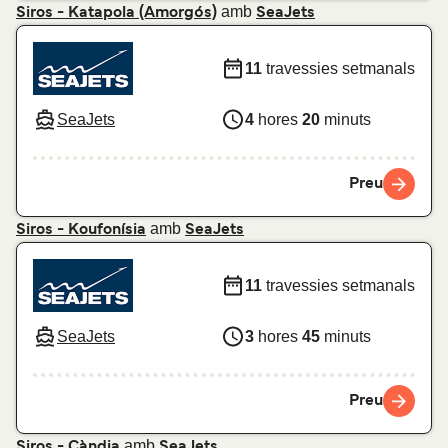
amb
Siros - Katapola (Amorgós)
SeaJets
11
travessies setmanals
SeaJets
4
hores
20
minuts
Preu
amb
Siros - Koufonísia
SeaJets
11
travessies setmanals
SeaJets
3
hores
45
minuts
Preu
amb
Siros - Càndia
SeaJets