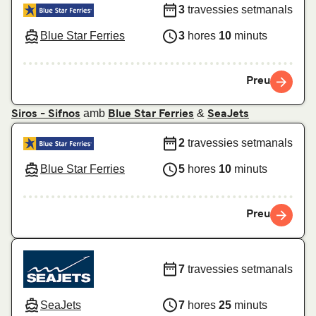
3
travessies setmanals
Blue Star Ferries
3
hores
10
minuts
Preu
amb
&
Siros - Sifnos
Blue Star Ferries
SeaJets
2
travessies setmanals
Blue Star Ferries
5
hores
10
minuts
Preu
7
travessies setmanals
SeaJets
7
hores
25
minuts