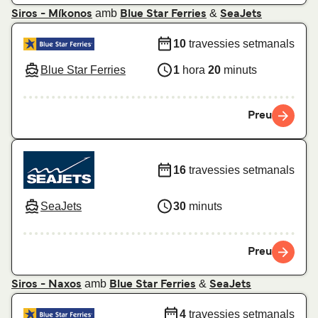
amb
&
Siros - Míkonos
Blue Star Ferries
SeaJets
10
travessies setmanals
Blue Star Ferries
1
hora
20
minuts
Preu
16
travessies setmanals
SeaJets
30
minuts
Preu
amb
&
Siros - Naxos
Blue Star Ferries
SeaJets
4
travessies setmanals