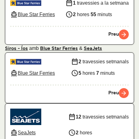
1
travessies a la setmana
Blue Star Ferries
2
hores
55
minuts
Preu
amb
&
Siros - Íos
Blue Star Ferries
SeaJets
2
travessies setmanals
Blue Star Ferries
5
hores
7
minuts
Preu
12
travessies setmanals
SeaJets
2
hores