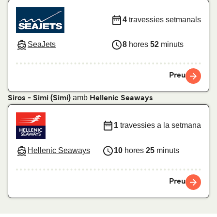
4
travessies setmanals
SeaJets
8
hores
52
minuts
Preu
amb
Siros - Simi (Simi)
Hellenic Seaways
1
travessies a la setmana
Hellenic Seaways
10
hores
25
minuts
Preu