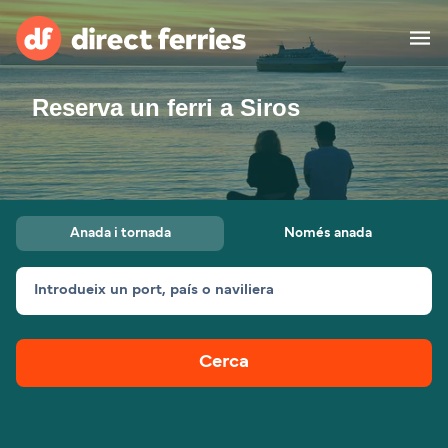
Reserva un ferri a Siros
Països
Bitllets de Ferry
Cercador de rutes i ports
Allotjament
Ferris
Anada i tornada
Només anada
Catalan
Introdueix un port, país o naviliera
El meu compte
United States
Suisse (FR)
Atenció al client
Россия
Portugal
Cerca
대한민국
Suomi
Slovensko
Nederland