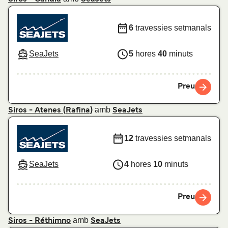
6
travessies setmanals
SeaJets
5
hores
40
minuts
Preu
amb
Siros - Atenes (Rafina)
SeaJets
12
travessies setmanals
SeaJets
4
hores
10
minuts
Preu
amb
Siros - Réthimno
SeaJets