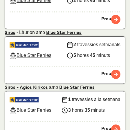
Blue Star Ferries
2
hores
40
minuts
Preu
- Làurion amb
Siros
Blue Star Ferries
2
travessies setmanals
Blue Star Ferries
5
hores
45
minuts
Preu
amb
Siros - Agios Kirikos
Blue Star Ferries
1
travessies a la setmana
Blue Star Ferries
3
hores
35
minuts
Preu