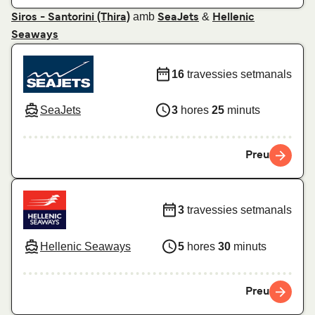
amb
&
Siros - Santorini (Thira)
SeaJets
Hellenic
Seaways
16
travessies setmanals
SeaJets
3
hores
25
minuts
Preu
3
travessies setmanals
Hellenic Seaways
5
hores
30
minuts
Preu