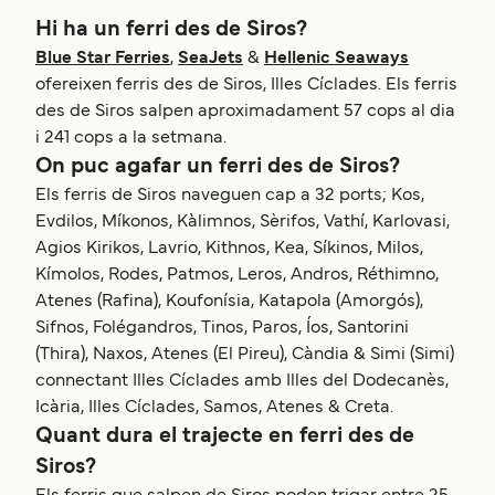
Hi ha un ferri des de Siros?
Blue Star Ferries
,
SeaJets
&
Hellenic Seaways
ofereixen ferris des de Siros, Illes Cíclades. Els ferris
des de Siros salpen aproximadament 57 cops al dia
i 241 cops a la setmana.
On puc agafar un ferri des de Siros?
Els ferris de Siros naveguen cap a 32 ports; Kos,
Evdilos, Míkonos, Kàlimnos, Sèrifos, Vathí, Karlovasi,
Agios Kirikos, Lavrio, Kithnos, Kea, Síkinos, Milos,
Kímolos, Rodes, Patmos, Leros, Andros, Réthimno,
Atenes (Rafina), Koufonísia, Katapola (Amorgós),
Sifnos, Folégandros, Tinos, Paros, Íos, Santorini
(Thira), Naxos, Atenes (El Pireu), Càndia & Simi (Simi)
connectant Illes Cíclades amb Illes del Dodecanès,
Icària, Illes Cíclades, Samos, Atenes & Creta.
Quant dura el trajecte en ferri des de
Siros?