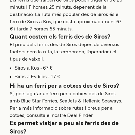
Els ferris que salpen de Siros poden trigar entre 25
minuts i 11 horaes 25 minuts, depenent de la
destinació. La ruta més popular des de Siros és el
ferri de Siros a Kos, que costa aproximadament 67
€ i tarda 7 horaes 55 minuts.
Quant costen els ferris des de Siros?
El preu dels ferris des de Siros depèn de diversos
factors com la ruta, la temporada, l’operador i el
tipus de vaixell.
Siros a Kos - 67 €
Siros a Evdilos - 17 €
Hi ha un ferri per a cotxes des de Siros?
Sí, pots agafar un ferri per a cotxes des de Siros
amb Blue Star Ferries, SeaJets & Hellenic Seaways.
Per a més informació sobre rutes i preus per a
cotxes, consulta el nostre Deal Finder.
Es permet viatjar a peu als ferris des de
Siros?