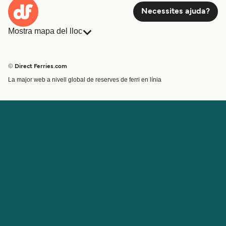
Necessites ajuda?
Mostra mapa del lloc
Ferris
Reserves
Països
Allotjament
© Direct Ferries.com
Atenció al client
Càrrega
La major web a nivell global de reserves de ferri en línia
Cercador de rutes i ports
Mini Creuer
Special Offers
Tren i ferri
Ofertes Especials
Bitllets de Ferry
Compte
Ajuda i assistència
Gestionar la meva reserva
Ajuda
Confirmació de la reserva
Sobre Direct Ferries
Treballa amb nosaltres
Llocs internacionals
Programa per a afiliats
Programa per a agents de