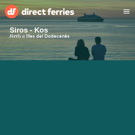
Siros - Kos
Països
Ferris a
Illes del Dodecanès
Bitllets de Ferry
Cercador de rutes i ports
Allotjament
Ferris
Catalan
El meu compte
United States
Suisse (FR)
Atenció al client
Россия
Portugal
대한민국
Suomi
Slovensko
Nederland