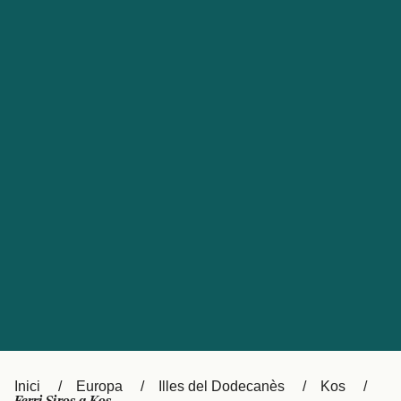
Česká republika
Australia
España
New Zealand
France
日本
Sverige
Ireland
Danmark
中国
Türkiye
العربية
UK
Österreich (DE)
Italia
Canada (FR)
Canada
België (NL)
Ελλάδα
Belgique (FR)
Inici
Europa
Illes del Dodecanès
Kos
Polska
Deutschland