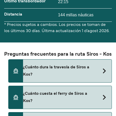
Último transbordador
22:15
Distancia
144 millas náuticas
* Precios sujetos a cambios. Los precios se toman de
los últimos 30 días. Última actualización
1 d’agost 2026.
Preguntas frecuentes para la ruta Siros - Kos
¿Cuánto dura la travesía de Siros a
Kos?
El tiempo de la travesía en ferry de Siros a Kos es
¿Cuánto cuesta el ferry de Siros a
de aproximadamente 7 horas 55 minutos. La
Kos?
duración de la travesía puede variar de una
temporada a otra, por lo que te recomendamos