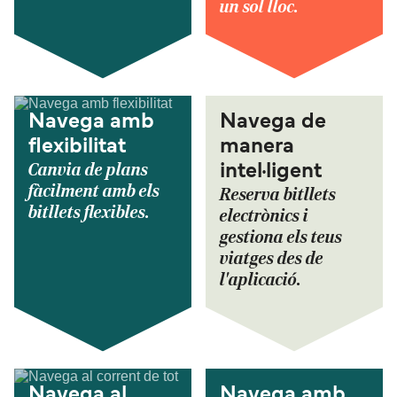
un sol lloc.
Navega amb
Navega de
flexibilitat
manera
Canvia de plans
intel·ligent
fàcilment amb els
Reserva bitllets
bitllets flexibles.
electrònics i
gestiona els teus
viatges des de
l'aplicació.
Navega al
Navega amb