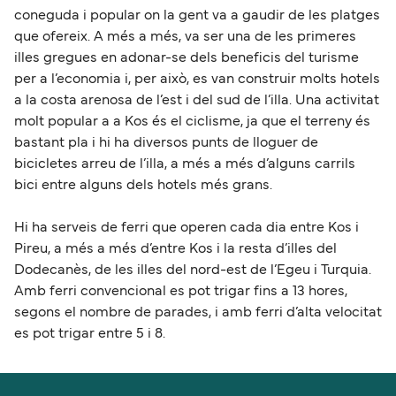
coneguda i popular on la gent va a gaudir de les platges
que ofereix. A més a més, va ser una de les primeres
illes gregues en adonar-se dels beneficis del turisme
per a l’economia i, per això, es van construir molts hotels
a la costa arenosa de l’est i del sud de l’illa. Una activitat
molt popular a a Kos és el ciclisme, ja que el terreny és
bastant pla i hi ha diversos punts de lloguer de
bicicletes arreu de l’illa, a més a més d’alguns carrils
bici entre alguns dels hotels més grans.
Hi ha serveis de ferri que operen cada dia entre Kos i
Pireu, a més a més d’entre Kos i la resta d’illes del
Dodecanès, de les illes del nord-est de l’Egeu i Turquia.
Amb ferri convencional es pot trigar fins a 13 hores,
segons el nombre de parades, i amb ferri d’alta velocitat
es pot trigar entre 5 i 8.