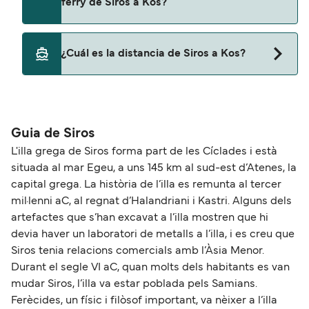
ferry de Siros a Kos?
Blue Star Ferries
Sí, podrás viajar con mascotas a bordo en tu
¿Cuál es la distancia de Siros a Kos?
ferry. Puede que necesites el pasaporte de tus
mascotas y otros documentos. Actualmente
La distancia entre Siros y Kos es de
puedes viajar con mascotas con:
aproximadamente 144 millas.
Blue Star Ferries
Guia de Siros
L'illa grega de Siros forma part de les Cíclades i està
situada al mar Egeu, a uns 145 km al sud-est d’Atenes, la
capital grega. La història de l’illa es remunta al tercer
mil·lenni aC, al regnat d’Halandriani i Kastri. Alguns dels
artefactes que s’han excavat a l’illa mostren que hi
devia haver un laboratori de metalls a l’illa, i es creu que
Siros tenia relacions comercials amb l’Àsia Menor.
Durant el segle VI aC, quan molts dels habitants es van
mudar Siros, l’illa va estar poblada pels Samians.
Ferècides, un físic i filòsof important, va nèixer a l’illa