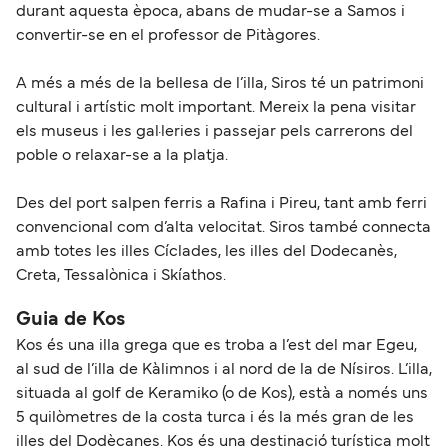
durant aquesta època, abans de mudar-se a Samos i
convertir-se en el professor de Pitàgores.
A més a més de la bellesa de l’illa, Siros té un patrimoni
cultural i artístic molt important. Mereix la pena visitar
els museus i les gal·leries i passejar pels carrerons del
poble o relaxar-se a la platja.
Des del port salpen ferris a Rafina i Pireu, tant amb ferri
convencional com d’alta velocitat. Siros també connecta
amb totes les illes Cíclades, les illes del Dodecanès,
Creta, Tessalònica i Skíathos.
Guia de Kos
Kos és una illa grega que es troba a l’est del mar Egeu,
al sud de l’illa de Kàlimnos i al nord de la de Nísiros. L’illa,
situada al golf de Keramiko (o de Kos), està a només uns
5 quilòmetres de la costa turca i és la més gran de les
illes del Dodècanes. Kos és una destinació turística molt