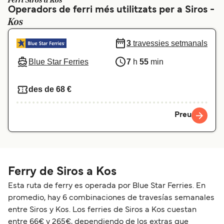
Ferri Siros a Kos
Operadors de ferri més utilitzats per a Siros -
Schweiz (DE)
Norge
Kos
Україна
Indonesia
3
travessies setmanals
المغرب
Maroc (FR)
Blue Star Ferries
7
h
55
min
des de 68 €
Preu
Ferry de Siros a Kos
Esta ruta de ferry es operada por Blue Star Ferries. En
promedio, hay 6 combinaciones de travesías semanales
entre Siros y Kos. Los ferries de Siros a Kos cuestan
entre 66€ y 265€, dependiendo de los extras que