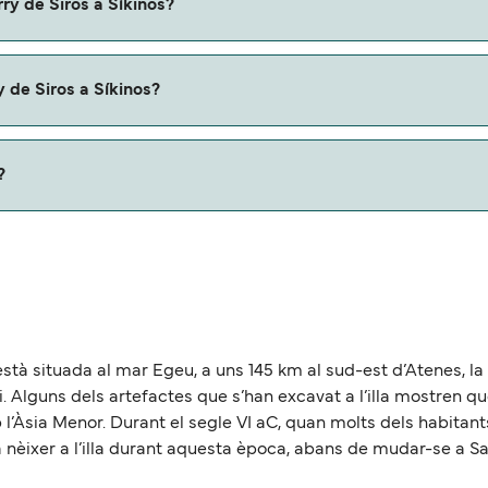
ry de Siros a Síkinos?
Síkinos con
 de Siros a Síkinos?
u ferry. Puede que necesites el pasaporte de tus mascotas y
?
roximadamente 43 millas.
està situada al mar Egeu, a uns 145 km al sud-est d’Atenes, la c
i. Alguns dels artefactes que s’han excavat a l’illa mostren que 
l’Àsia Menor. Durant el segle VI aC, quan molts dels habitants
va nèixer a l’illa durant aquesta època, abans de mudar-se a S