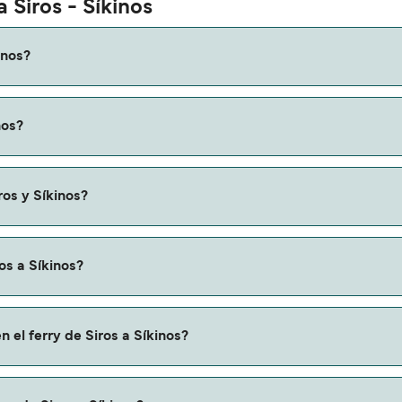
 Siros - Síkinos
inos?
 Síkinos es de aproximadamente 6 horas 30 minutos. La duraci
nos?
os que verifiques online la información más actualizada.
variar según la temporada. El precio promedio de un ferry de S
ros y Síkinos?
ry de Siros a Síkinos.
os a Síkinos?
 a través de nuestro buscador de ferry online. Además, tambi
 el ferry de Siros a Síkinos?
descuentos de las compañías navieras.
ros a Síkinos con: