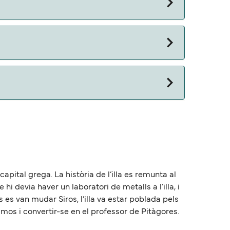
 otros documentos. Actualmente puedes viajar
apital grega. La història de l’illa es remunta al
hi devia haver un laboratori de metalls a l’illa, i
 es van mudar Siros, l’illa va estar poblada pels
amos i convertir-se en el professor de Pitàgores.