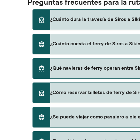
Preguntas frecuentes para la ruta
¿Cuánto dura la travesía de Siros a Sík
El tiempo de la travesía en ferry de Siros a
¿Cuánto cuesta el ferry de Siros a Síki
temporada a otra, por lo que te recomendam
El precio del ferry de Siros a Síkinos puede 
¿Qué navieras de ferry operan entre Si
los gastos de reserva.
Blue Star Ferries proporciona travesías en fer
¿Cómo reservar billetes de ferry de Sir
Puedes reservar tu viaje de Siros a Síkinos
¿Se puede viajar como pasajero a pie en
para descrubrir las últimas promociones y 
Sí, se puede viajar como pasajero a pie de Si