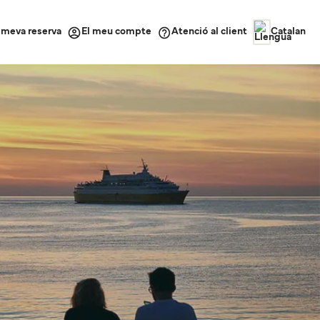
a meva reserva
Atenció al client
El meu compte
Catalan