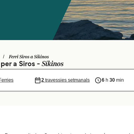
Ferri Siros a Síkinos
Síkinos
 per a Siros -
Ferries
2
travessies setmanals
6
h
30
min