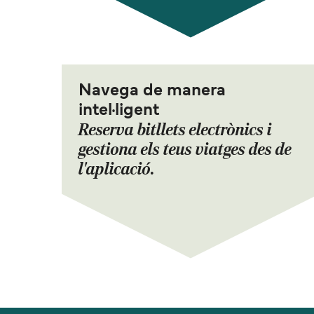
Navega de manera
intel·ligent
Reserva bitllets electrònics i
gestiona els teus viatges des de
l'aplicació.