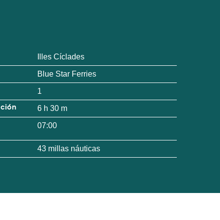
Illes Cíclades
Blue Star Ferries
1
ación
6 h 30 m
07:00
43 millas náuticas