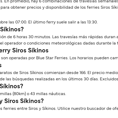
ies. En promedio, hay 6 combinaciones de travesías semanales
ra obtener precios y disponibilidad de los ferries Siros Síki
bre las 07:00. El último ferry suele salir a las 13:30.
 Síkinos?
ración de 6 horas 30 minutos. Las travesías más rápidas dur
del operador o condiciones meteorológicas dadas durante la 
erry Siros Síkinos
e son operadas por Blue Star Ferries. Los horarios pueden ca
s
aratos de Siros Síkinos comienzan desde 166. El precio medio
de las búsquedas realizadas en los últimos 30 días. Excluidos
 Síkinos?
 millas (80km) o 43 millas náuticas.
y Siros Síkinos?
os ferries entre Siros y Síkinos. Utilice nuestro buscador de 