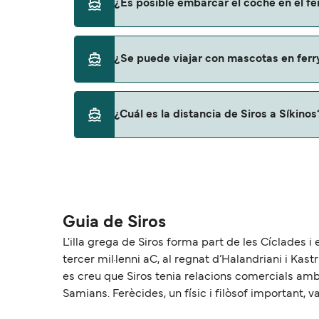
¿Es posible embarcar el coche en el fer
Blue Star Ferries
Sí, puedes viajar con un vehículo de Siros a 
¿Se puede viajar con mascotas en ferry
Blue Star Ferries
Sí, podrás viajar con mascotas a bordo en t
¿Cuál es la distancia de Siros a Síkinos
con mascotas con:
Blue Star Ferries
La distancia entre Siros y Síkinos es de ap
Guia de Siros
L'illa grega de Siros forma part de les Cíclades i 
tercer mil·lenni aC, al regnat d’Halandriani i Kastr
es creu que Siros tenia relacions comercials amb 
Samians. Ferècides, un físic i filòsof important, 