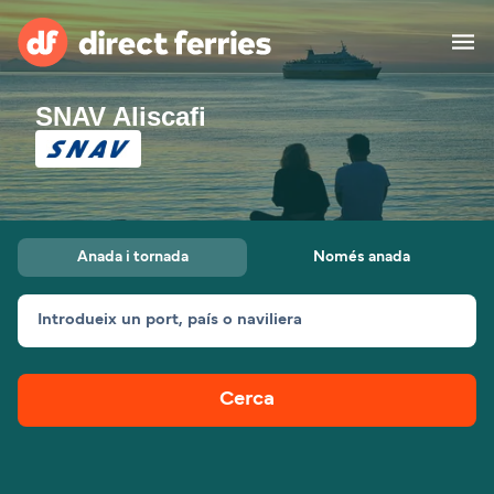
SNAV Aliscafi
Països
Bitllets de Ferry
Cercador de rutes i ports
Allotjament
Ferris
Anada i tornada
Només anada
Catalan
Introdueix un port, país o naviliera
El meu compte
United States
Suisse (FR)
Atenció al client
Россия
Portugal
Cerca
대한민국
Suomi
Slovensko
Nederland