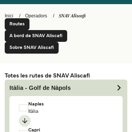
Schweiz (DE)
Norge
SNAV Aliscafi
Inici
Operadors
Україна
Indonesia
Routes
المغرب
Maroc (FR)
A bord de SNAV Aliscafi
Sobre SNAV Aliscafi
Totes les rutes de SNAV Aliscafi
Itàlia - Golf de Nàpols
Naples
Itàlia
Capri