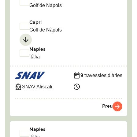
Golf de Nàpols
Capri
Golf de Nàpols
Naples
Itàlia
9
travessies diàries
SNAV Aliscafi
Preu
Naples
Itàlia