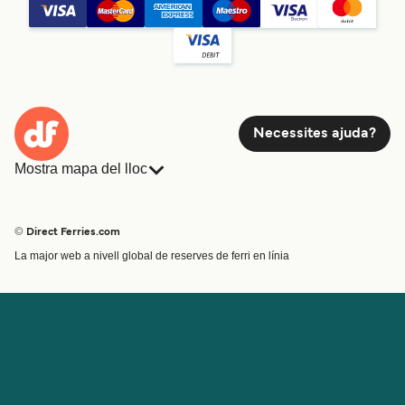
Necessites ajuda?
Mostra mapa del lloc
Ferris
Reserves
Països
Allotjament
© Direct Ferries.com
Atenció al client
Càrrega
La major web a nivell global de reserves de ferri en línia
Cercador de rutes i ports
Mini Creuer
Special Offers
Tren i ferri
Ofertes Especials
Bitllets de Ferry
Compte
Ajuda i assistència
Gestionar la meva reserva
Ajuda