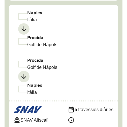
Naples
Itàlia
Procida
Golf de Nàpols
Procida
Golf de Nàpols
Naples
Itàlia
5
travessies diàries
SNAV Aliscafi