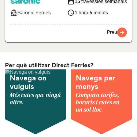
15
travessies setmanals
Saronic Ferries
1
hora
5
minuts
Preu
Per què utilitzar Direct Ferries?
Navega on
Navega per
vulguis
menys
Més rutes que ningú
Compara tarifes,
altre.
horaris i rutes en
un sol lloc.