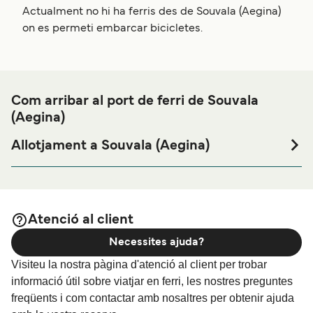
Actualment no hi ha ferris des de Souvala (Aegina)
on es permeti embarcar bicicletes.
Com arribar al port de ferri de Souvala
(Aegina)
Allotjament a Souvala (Aegina)
Si vols passar una nit abans o després del teu viatge a
prop del port de ferri de Souvala (Aegina) o busques
allotjament durant tota la teva estada, visita la nostra
pàgina de
per als millors
Allotjament a Souvala (Aegina)
Atenció al client
preus en allotjament i una de les seleccions més àmplies
Necessites ajuda?
a internet.
Visiteu la nostra pàgina d'atenció al client per trobar
informació útil sobre viatjar en ferri, les nostres preguntes
freqüents i com contactar amb nosaltres per obtenir ajuda