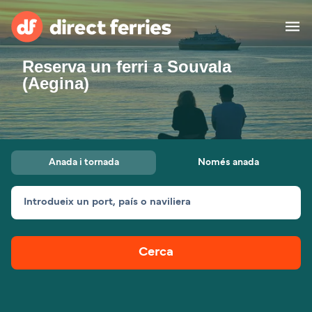
Reserva un ferri a Souvala
Països
(Aegina)
Bitllets de Ferry
Cercador de rutes i ports
Allotjament
Ferris
Anada i tornada
Només anada
Catalan
Introdueix un port, país o naviliera
El meu compte
United States
Suisse (FR)
Atenció al client
Россия
Portugal
Cerca
대한민국
Suomi
Slovensko
Nederland