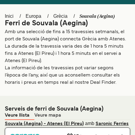
Schweiz (DE)
Norge
Souvala (Aegina)
Inici
Europa
Grècia
Україна
Indonesia
Ferri de Souvala (Aegina)
المغرب
Maroc (FR)
Amb una selecció de fins a 15 travessies setmanals, el
port de Souvala (Aegina) connecta Grècia amb Atenes.
La durada de la travessia varia des de 1 hora 5 minuts
fins a Atenes (El Pireu) i 1 hora 5 minuts en el servei a
Atenes (El Pireu).
La informació de les travessies pot variar segons
l’època de l’any, així que us aconsellem consultar els
horaris i preus en temps real al nostre Deal Finder.
Serveis de ferri de Souvala (Aegina)
Veure llista
Veure mapa
amb
Souvala (Aegina) - Atenes (El Pireu)
Saronic Ferries