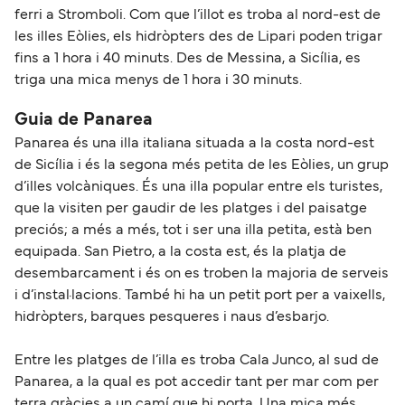
ferri a Stromboli. Com que l’illot es troba al nord-est de
les illes Eòlies, els hidròpters des de Lipari poden trigar
fins a 1 hora i 40 minuts. Des de Messina, a Sicília, es
triga una mica menys de 1 hora i 30 minuts.
Guia de Panarea
Panarea és una illa italiana situada a la costa nord-est
de Sicília i és la segona més petita de les Eòlies, un grup
d’illes volcàniques. És una illa popular entre els turistes,
que la visiten per gaudir de les platges i del paisatge
preciós; a més a més, tot i ser una illa petita, està ben
equipada. San Pietro, a la costa est, és la platja de
desembarcament i és on es troben la majoria de serveis
i d’instal·lacions. També hi ha un petit port per a vaixells,
hidròpters, barques pesqueres i naus d’esbarjo.
Entre les platges de l’illa es troba Cala Junco, al sud de
Panarea, a la qual es pot accedir tant per mar com per
terra gràcies a un camí que hi porta. Una mica més