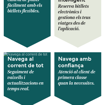
intel·ligent
fàcilment amb els
Reserva bitllets
bitllets flexibles.
electrònics i
gestiona els teus
viatges des de
l'aplicació.
Navega al
Navega amb
corrent de tot
confiança
Seguiment de
Atenció al client de
vaixells i
primera classe
actualitzacions en
quan la necessites.
temps real.