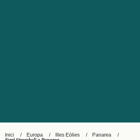
Česká republika
Australia
España
New Zealand
France
日本
Sverige
Ireland
Danmark
中国
Türkiye
العربية
UK
Österreich (DE)
Italia
Canada (FR)
Canada
België (NL)
Ελλάδα
Belgique (FR)
Inici
Europa
Illes Eòlies
Panarea
Polska
Deutschland