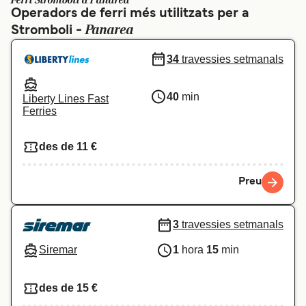
Ferri Stromboli a Panarea
Operadors de ferri més utilitzats per a
Schweiz (DE)
Norge
Panarea
Stromboli -
Україна
Indonesia
34
travessies setmanals
المغرب
Maroc (FR)
40
min
Liberty Lines Fast
Ferries
des de 11 €
Preu
3
travessies setmanals
Siremar
1
hora
15
min
des de 15 €