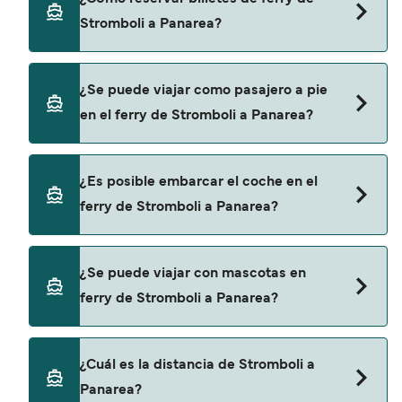
de Stromboli a Panarea. Estas son:
Stromboli a Panarea?
Liberty Lines Fast Ferries
Siremar
Puedes reservar tu viaje de Stromboli a Panarea
¿Se puede viajar como pasajero a pie
a través de nuestro buscador de ferry online.
en el ferry de Stromboli a Panarea?
Además, también puedes consultar nuestra
página de ofertas para descrubrir las últimas
promociones y descuentos de las compañías
Sí, se puede viajar como pasajero a pie de
¿Es posible embarcar el coche en el
navieras.
Stromboli a Panarea con:
ferry de Stromboli a Panarea?
Liberty Lines Fast Ferries
Siremar
Sí, puedes viajar con un vehículo de Stromboli a
¿Se puede viajar con mascotas en
Panarea con
ferry de Stromboli a Panarea?
Siremar
Sí, podrás viajar con mascotas a bordo en tu
¿Cuál es la distancia de Stromboli a
ferry. Puede que necesites el pasaporte de tus
Panarea?
mascotas y otros documentos. Actualmente