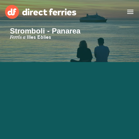
Stromboli - Panarea
Països
Ferris a
Illes Eòlies
Bitllets de Ferry
Cercador de rutes i ports
Allotjament
Ferris
Catalan
El meu compte
United States
Suisse (FR)
Atenció al client
Россия
Portugal
대한민국
Suomi
Slovensko
Nederland