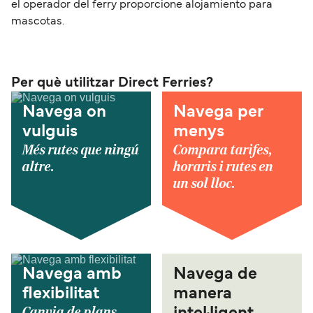
el operador del ferry proporcione alojamiento para
mascotas.
Per què utilitzar Direct Ferries?
Navega on
Navega per
vulguis
menys
Més rutes que ningú
Compara tarifes,
altre.
horaris i rutes en
un sol lloc.
Navega amb
Navega de
flexibilitat
manera
Canvia de plans