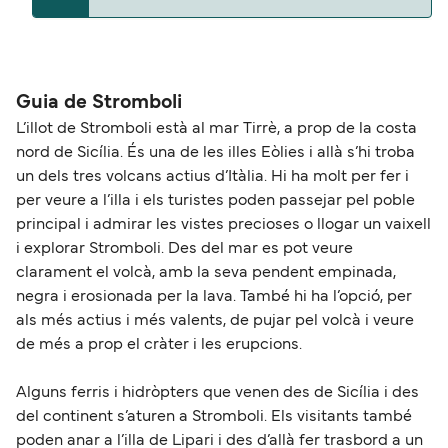
puedes viajar con mascotas con:
La distancia entre Stromboli y Panarea es de
Liberty Lines Fast Ferries
aproximadamente 13 millas.
Guia de Stromboli
L’illot de Stromboli està al mar Tirrè, a prop de la costa
nord de Sicília. És una de les illes Eòlies i allà s’hi troba
un dels tres volcans actius d’Itàlia. Hi ha molt per fer i
per veure a l’illa i els turistes poden passejar pel poble
principal i admirar les vistes precioses o llogar un vaixell
i explorar Stromboli. Des del mar es pot veure
clarament el volcà, amb la seva pendent empinada,
negra i erosionada per la lava. També hi ha l’opció, per
als més actius i més valents, de pujar pel volcà i veure
de més a prop el cràter i les erupcions.
Alguns ferris i hidròpters que venen des de Sicília i des
del continent s’aturen a Stromboli. Els visitants també
poden anar a l’illa de Lipari i des d’allà fer trasbord a un