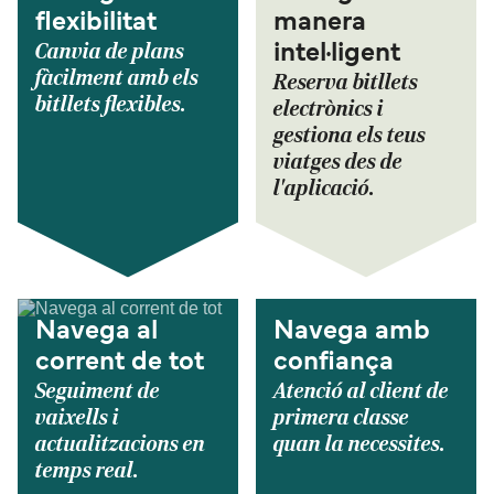
flexibilitat
manera
Canvia de plans
intel·ligent
fàcilment amb els
Reserva bitllets
bitllets flexibles.
electrònics i
gestiona els teus
viatges des de
l'aplicació.
Navega al
Navega amb
corrent de tot
confiança
Seguiment de
Atenció al client de
vaixells i
primera classe
actualitzacions en
quan la necessites.
temps real.