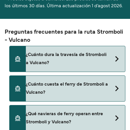
los últimos 30 días. Última actualización
1 d’agost 2026.
Preguntas frecuentes para la ruta Stromboli
- Vulcano
¿Cuánto dura la travesía de Stromboli
a Vulcano?
El tiempo de la travesía en ferry de Stromboli a
¿Cuánto cuesta el ferry de Stromboli a
Vulcano es de aproximadamente 1 hora 50
Vulcano?
minutos. La duración de la travesía puede variar
de una temporada a otra, por lo que te
recomendamos que verifiques online la
El precio del ferry de Stromboli a Vulcano puede
¿Qué navieras de ferry operan entre
información más actualizada.
variar según la temporada. El precio promedio de
Stromboli y Vulcano?
un ferry de Stromboli a Vulcano es de 56€. El