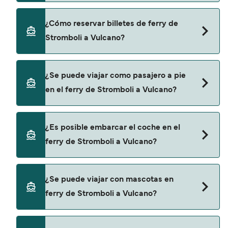
precio no incluye los gastos de reserva.
Hay 2 navieras populares que operan en la ruta
¿Cómo reservar billetes de ferry de
de Stromboli a Vulcano. Estas son:
Stromboli a Vulcano?
Liberty Lines Fast Ferries
Siremar
Puedes reservar tu viaje de Stromboli a Vulcano a
¿Se puede viajar como pasajero a pie
través de nuestro buscador de ferry online.
en el ferry de Stromboli a Vulcano?
Además, también puedes consultar nuestra
página de ofertas para descrubrir las últimas
promociones y descuentos de las compañías
Sí, se puede viajar como pasajero a pie de
¿Es posible embarcar el coche en el
navieras.
Stromboli a Vulcano con:
ferry de Stromboli a Vulcano?
Liberty Lines Fast Ferries
Siremar
Sí, puedes viajar con un vehículo de Stromboli a
¿Se puede viajar con mascotas en
Vulcano con
ferry de Stromboli a Vulcano?
Siremar
Sí, podrás viajar con mascotas a bordo en tu