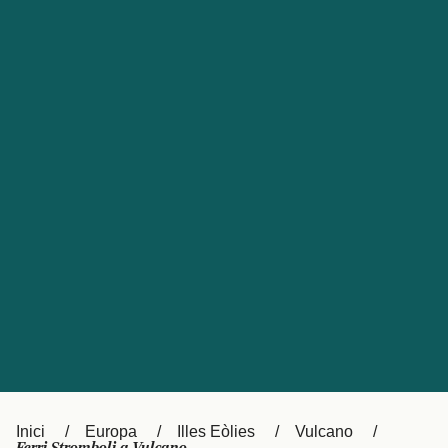
Česká republika
Australia
España
New Zealand
France
日本
Sverige
Ireland
Danmark
中国
Türkiye
العربية
UK
Österreich (DE)
Italia
Canada (FR)
Canada
België (NL)
Ελλάδα
Belgique (FR)
Inici
Europa
Illes Eòlies
Vulcano
Polska
Deutschland