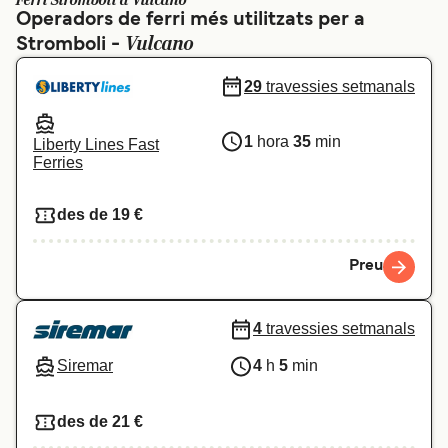
Ferri Stromboli a Vulcano
Operadors de ferri més utilitzats per a
Schweiz (DE)
Norge
Vulcano
Stromboli -
Україна
Indonesia
29
travessies setmanals
المغرب
Maroc (FR)
1
hora
35
min
Liberty Lines Fast
Ferries
des de 19 €
Preu
4
travessies setmanals
Siremar
4
h
5
min
des de 21 €