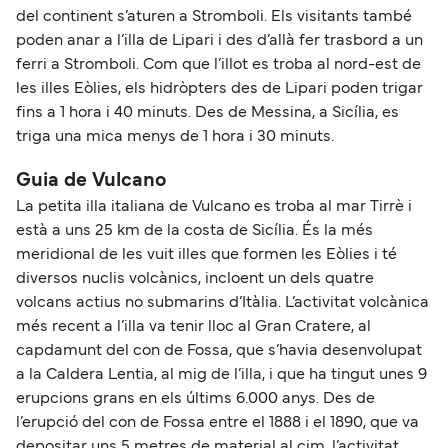
del continent s’aturen a Stromboli. Els visitants també
poden anar a l’illa de Lipari i des d’allà fer trasbord a un
ferri a Stromboli. Com que l’illot es troba al nord-est de
les illes Eòlies, els hidròpters des de Lipari poden trigar
fins a 1 hora i 40 minuts. Des de Messina, a Sicília, es
triga una mica menys de 1 hora i 30 minuts.
Guia de Vulcano
La petita illa italiana de Vulcano es troba al mar Tirrè i
està a uns 25 km de la costa de Sicília. És la més
meridional de les vuit illes que formen les Eòlies i té
diversos nuclis volcànics, incloent un dels quatre
volcans actius no submarins d’Itàlia. L’activitat volcànica
més recent a l’illa va tenir lloc al Gran Cratere, al
capdamunt del con de Fossa, que s’havia desenvolupat
a la Caldera Lentia, al mig de l’illa, i que ha tingut unes 9
erupcions grans en els últims 6.000 anys. Des de
l’erupció del con de Fossa entre el 1888 i el 1890, que va
depositar uns 5 metres de material al cim, l’activitat