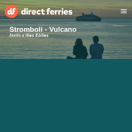
Stromboli - Vulcano
Països
Ferris a
Illes Eòlies
Bitllets de Ferry
Cercador de rutes i ports
Allotjament
Ferris
Catalan
El meu compte
United States
Suisse (FR)
Atenció al client
Россия
Portugal
대한민국
Suomi
Slovensko
Nederland