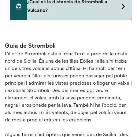
¿Cuál es la distancia de Stromboli a
ferry. Puede que necesites el pasaporte de tus
Vulcano?
mascotas y otros documentos. Actualmente
puedes viajar con mascotas con:
La distancia entre Stromboli y Vulcano es de
Liberty Lines Fast Ferries
aproximadamente 28 millas.
Guia de Stromboli
L’illot de Stromboli està al mar Tirrè, a prop de la costa
nord de Sicília. És una de les illes Eòlies i allà s’hi troba
un dels tres volcans actius d’Itàlia. Hi ha molt per fer i
per veure a l’illa i els turistes poden passejar pel poble
principal i admirar les vistes precioses o llogar un vaixell
i explorar Stromboli. Des del mar es pot veure
clarament el volcà, amb la seva pendent empinada,
negra i erosionada per la lava. També hi ha l’opció, per
als més actius i més valents, de pujar pel volcà i veure
de més a prop el cràter i les erupcions.
Alguns ferris i hidròpters que venen des de Sicília i des