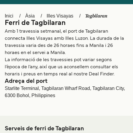
Schweiz (DE)
Norge
Tagbilaran
Inici
Àsia
Illes Visayas
Україна
Indonesia
Ferri de Tagbilaran
المغرب
Maroc (FR)
Amb 1 travessia setmanal, el port de Tagbilaran
connecta Illes Visayas amb Illes Luzon. La durada de la
travessia varia des de 26 horaes fins a Manila i 26
horaes en el servei a Manila.
La informació de les travessies pot variar segons
l’època de l’any, així que us aconsellem consultar els
horaris i preus en temps real al nostre Deal Finder.
Adreça del port
Starlite Terminal, Tagbilaran Wharf Road, Tagbilaran City,
6300 Bohol, Philippines
Serveis de ferri de Tagbilaran