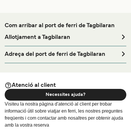
Com arribar al port de ferri de Tagbilaran
Allotjament a Tagbilaran
Si vols passar una nit abans o després del teu viatge a
prop del port de ferri de Tagbilaran o busques allotjament
Adreça del port de ferri de Tagbilaran
durant tota la teva estada, visita la nostra pàgina de
Starlite Terminal, Tagbilaran Wharf Road, Tagbilaran City,
per als millors preus en
Allotjament a Tagbilaran
6300 Bohol, Philippines
allotjament i una de les seleccions més àmplies a internet.
Atenció al client
Necessites ajuda?
Visiteu la nostra pàgina d'atenció al client per trobar
informació útil sobre viatjar en ferri, les nostres preguntes
freqüents i com contactar amb nosaltres per obtenir ajuda
amb la vostra reserva