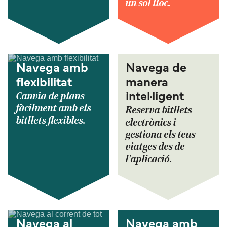
un sol lloc.
Navega amb
Navega de
flexibilitat
manera
Canvia de plans
intel·ligent
fàcilment amb els
Reserva bitllets
bitllets flexibles.
electrònics i
gestiona els teus
viatges des de
l'aplicació.
Navega al
Navega amb