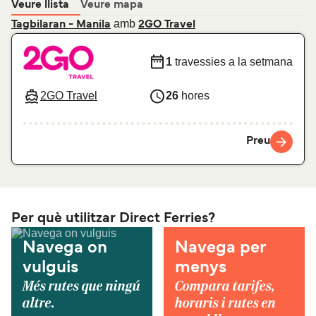
Veure llista
Veure mapa
amb
Tagbilaran - Manila
2GO Travel
1
travessies a la setmana
2GO Travel
26
hores
Preu
Per què utilitzar Direct Ferries?
Navega on
Navega per
vulguis
menys
Més rutes que ningú
Compara tarifes,
altre.
horaris i rutes en