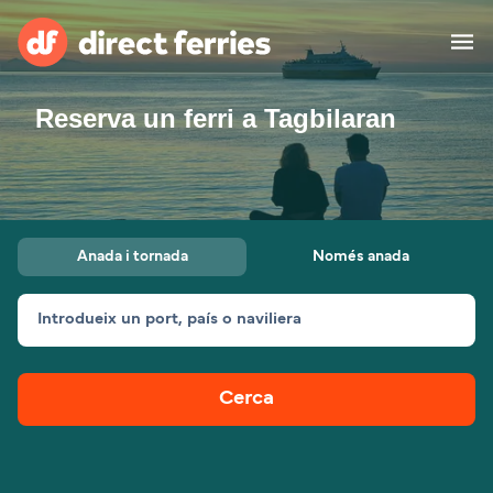
Reserva un ferri a Tagbilaran
Països
Bitllets de Ferry
Cercador de rutes i ports
Allotjament
Ferris
Anada i tornada
Només anada
Catalan
Introdueix un port, país o naviliera
El meu compte
United States
Suisse (FR)
Atenció al client
Россия
Portugal
Cerca
대한민국
Suomi
Slovensko
Nederland