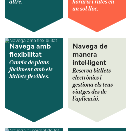
altre.
horaris i rutes en
un sol lloc.
Navega amb
Navega de
flexibilitat
manera
Canvia de plans
intel·ligent
fàcilment amb els
Reserva bitllets
bitllets flexibles.
electrònics i
gestiona els teus
viatges des de
l'aplicació.