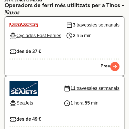
Ferri Tinos a Naxos
Operadors de ferri més utilitzats per a Tinos -
Schweiz (DE)
Norge
Naxos
Україна
Indonesia
3
travessies setmanals
المغرب
Maroc (FR)
Cyclades Fast Ferries
2
h
5
min
des de 37 €
Preu
11
travessies setmanals
SeaJets
1
hora
55
min
des de 49 €