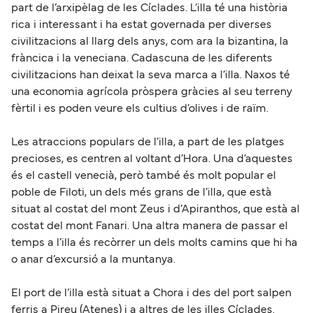
part de l’arxipèlag de les Cíclades. L’illa té una història
rica i interessant i ha estat governada per diverses
civilitzacions al llarg dels anys, com ara la bizantina, la
fràncica i la veneciana. Cadascuna de les diferents
civilitzacions han deixat la seva marca a l’illa. Naxos té
una economia agrícola pròspera gràcies al seu terreny
fèrtil i es poden veure els cultius d’olives i de raïm.
Les atraccions populars de l’illa, a part de les platges
precioses, es centren al voltant d’Hora. Una d’aquestes
és el castell venecià, però també és molt popular el
poble de Filoti, un dels més grans de l’illa, que està
situat al costat del mont Zeus i d’Apiranthos, que està al
costat del mont Fanari. Una altra manera de passar el
temps a l’illa és recòrrer un dels molts camins que hi ha
o anar d’excursió a la muntanya.
El port de l’illa està situat a Chora i des del port salpen
ferris a Pireu (Atenes) i a altres de les illes Cíclades.