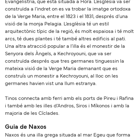
Evangelistria, que està situada a Hora. L’esglèsia va ser
construïda a l’indret on es va trobar la imatge ortodoxa
de la Verge Maria, entre el 1823 i el 1831, després d’una
visió de la monja Pelagia. L’esglèsia té un estil
arquitectònic típic de la regió, és molt espaiosa i té molt
arcs, té dues plantes i té també altres edificis al pati.
Una altra atracció popular a l’illa és el monestir de la
Senyora dels Àngels, a Kechroyouni, que va ser
construïda després que tres germanes tinguessin la
mateixa visió de la Verge Maria demanant que es
construís un monestir a Kechroyouni, al lloc on les
germanes havien vist una llum estranya.
Tinos connecta amb ferri amb els ports de Pireu i Rafina
i també amb les illes d’Andros, Siros i Míkonos i amb la
majoria de les Cíclades.
Guia de Naxos
Naxos és una illa grega situada al mar Egeu que forma