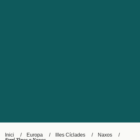
Česká republika
Australia
España
New Zealand
France
日本
Sverige
Ireland
Danmark
中国
Türkiye
العربية
UK
Österreich (DE)
Italia
Canada (FR)
Canada
België (NL)
Ελλάδα
Belgique (FR)
Inici
Europa
Illes Cíclades
Naxos
Polska
Deutschland