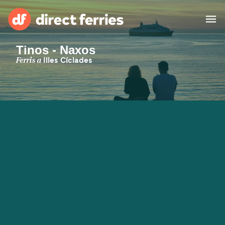
Tinos - Naxos
Països
Ferris a
Illes Cíclades
Bitllets de Ferry
Cercador de rutes i ports
Allotjament
Ferris
Catalan
El meu compte
United States
Suisse (FR)
Atenció al client
Россия
Portugal
대한민국
Suomi
Slovensko
Nederland