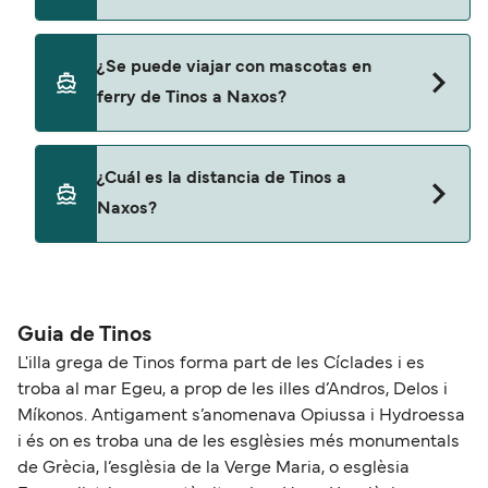
Cyclades Fast Ferries
SeaJets
Sí, puedes viajar con un vehículo de Tinos a Naxos
¿Se puede viajar con mascotas en
con
Golden Star Ferries
ferry de Tinos a Naxos?
Cyclades Fast Ferries
SeaJets
Sí, podrás viajar con mascotas a bordo en tu
¿Cuál es la distancia de Tinos a
ferry. Puede que necesites el pasaporte de tus
Golden Star Ferries
Naxos?
mascotas y otros documentos. Actualmente
puedes viajar con mascotas con:
La distancia entre Tinos y Naxos es de
Cyclades Fast Ferries
aproximadamente 29 millas.
SeaJets
Guia de Tinos
L'illa grega de Tinos forma part de les Cíclades i es
Golden Star Ferries
troba al mar Egeu, a prop de les illes d’Andros, Delos i
Míkonos. Antigament s’anomenava Opiussa i Hydroessa
i és on es troba una de les esglèsies més monumentals
de Grècia, l’esglèsia de la Verge Maria, o esglèsia