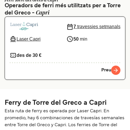
Ferri Torre del Greco a Capri
Operadors de ferri més utilitzats per a Torre
Schweiz (DE)
Norge
Capri
del Greco -
Україна
Indonesia
7
travessies setmanals
المغرب
Maroc (FR)
Laser Capri
50
min
des de 30 €
Preu
Ferry de Torre del Greco a Capri
Esta ruta de ferry es operada por Laser Capri. En
promedio, hay 6 combinaciones de travesías semanales
entre Torre del Greco y Capri. Los ferries de Torre del