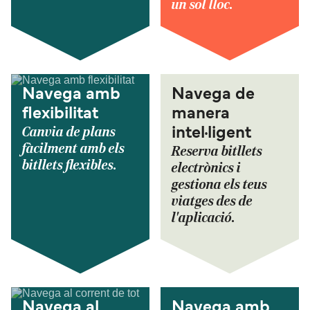
un sol lloc.
Navega amb
Navega de
flexibilitat
manera
Canvia de plans
intel·ligent
fàcilment amb els
Reserva bitllets
bitllets flexibles.
electrònics i
gestiona els teus
viatges des de
l'aplicació.
Navega al
Navega amb