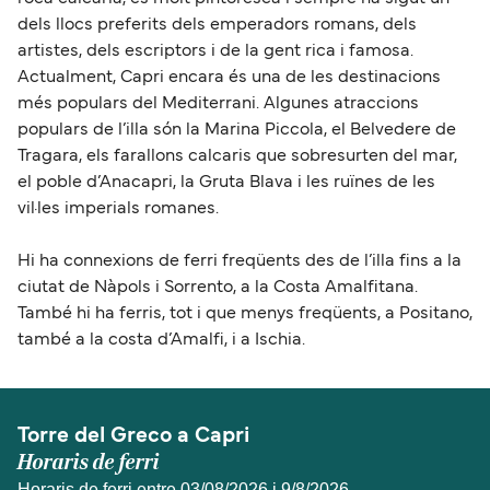
dels llocs preferits dels emperadors romans, dels
artistes, dels escriptors i de la gent rica i famosa.
Actualment, Capri encara és una de les destinacions
més populars del Mediterrani. Algunes atraccions
populars de l’illa són la Marina Piccola, el Belvedere de
Tragara, els farallons calcaris que sobresurten del mar,
el poble d’Anacapri, la Gruta Blava i les ruïnes de les
vil·les imperials romanes.
Hi ha connexions de ferri freqüents des de l’illa fins a la
ciutat de Nàpols i Sorrento, a la Costa Amalfitana.
També hi ha ferris, tot i que menys freqüents, a Positano,
també a la costa d’Amalfi, i a Ischia.
Torre del Greco a Capri
Horaris de ferri
Horaris de ferri entre 03/08/2026 i 9/8/2026