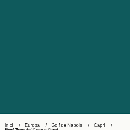
Česká republika
Australia
España
New Zealand
France
日本
Sverige
Ireland
Danmark
中国
Türkiye
العربية
UK
Österreich (DE)
Italia
Canada (FR)
Canada
België (NL)
Ελλάδα
Belgique (FR)
Inici
Europa
Golf de Nàpols
Capri
Polska
Deutschland