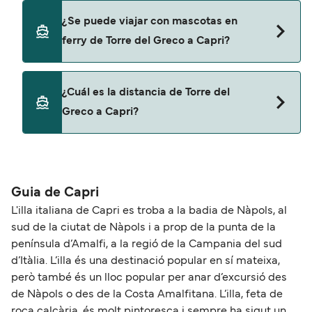
No, no podrás llevar tu coche en el ferry a Capri.
¿Se puede viajar con mascotas en
ferry de Torre del Greco a Capri?
No, no se admiten mascotas a bordo de los ferris.
¿Cuál es la distancia de Torre del
Greco a Capri?
La distancia entre Torre del Greco y Capri es de
aproximadamente 15 millas.
Guia de Capri
L'illa italiana de Capri es troba a la badia de Nàpols, al
sud de la ciutat de Nàpols i a prop de la punta de la
península d’Amalfi, a la regió de la Campania del sud
d’Itàlia. L’illa és una destinació popular en sí mateixa,
però també és un lloc popular per anar d’excursió des
de Nàpols o des de la Costa Amalfitana. L’illa, feta de
roca calcària, és molt pintoresca i sempre ha sigut un