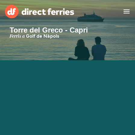
Torre del Greco - Capri
Països
Ferris a
Golf de Nàpols
Bitllets de Ferry
Cercador de rutes i ports
Allotjament
Ferris
Catalan
El meu compte
United States
Suisse (FR)
Atenció al client
Россия
Portugal
대한민국
Suomi
Slovensko
Nederland