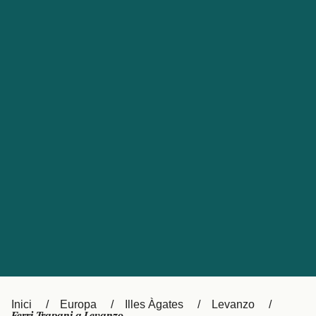
Česká republika
Australia
España
New Zealand
France
日本
Sverige
Ireland
Danmark
中国
Türkiye
العربية
UK
Österreich (DE)
Italia
Canada (FR)
Canada
België (NL)
Ελλάδα
Belgique (FR)
Inici
Europa
Illes Àgates
Levanzo
Polska
Deutschland