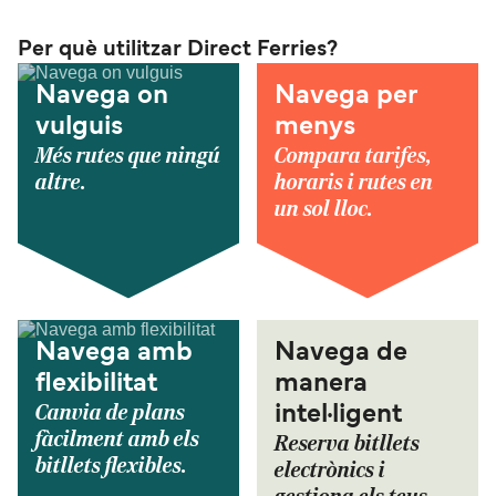
Per què utilitzar Direct Ferries?
Navega on
Navega per
vulguis
menys
Més rutes que ningú
Compara tarifes,
altre.
horaris i rutes en
un sol lloc.
Navega amb
Navega de
flexibilitat
manera
Canvia de plans
intel·ligent
fàcilment amb els
Reserva bitllets
bitllets flexibles.
electrònics i