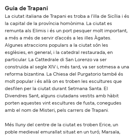
Guia de Trapani
La ciutat italiana de Trapani es troba a l’illa de Sicília i és
la capital de la província homònima. La ciutat es
remunta als Elimis i és un port pesquer molt important,
a més a més de servir d’accés a les illes Àgates.
Algunes atraccions populars a la ciutat són les
esglèsies, en general, i la catedral restaurada, en
particular. La Cattedrale di San Lorenzo va ser
construïda al segle XIV i, més tard, va ser sotmesa a una
reforma bizantina. La Chiesa del Purgatorio també és
molt popular i és allà on es troben les escultures que
desfilen per la ciutat durant Setmana Santa. El
Divendres Sant, alguns ciutadans vestits amb hàbit
porten aquestes vint escultures de fusta, conegudes
amb el nom de Misteri, pels carrers de Trapani.
Més lluny del centre de la ciutat es troben Erice, un
poble medieval emurallat situat en un turó; Marsala,