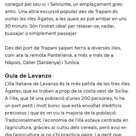
conegut pel seu vi, i Selinunte, un emplaçament grec
antic. Una altra excursió popular des de Trapani és
visitar les illes Àgates, a les quals es pot arribar en uns
30 minuts. Són l’indret ideal per relaxar-se, nadar,
bussejar o simplement passejar.
Des del port de Trapani salpen ferris a diverses illes,
com ara la remota Pantel·leria, a més a més de a
Nàpols, Càller (Sardenya) i Tunísia.
Guia de Levanzo
L’illa italiana de Levanzo és la més petita de les tres illes
Àgates, que es troben a prop de la costa oest de Sicília.
A l’illa, que té una població d’unes 200 persones, hi ha
un port petit i molt bonic que està envoltat d’edificis
preciosos i que és on viu la majoria de la població.
Tradicionalment, l’economia de l’illa estava centrada en
l’agricultura, gràcies al cultiu dels cereals, però avui en
dia l’agricultura ja no s’hi practica gaire. La gent que