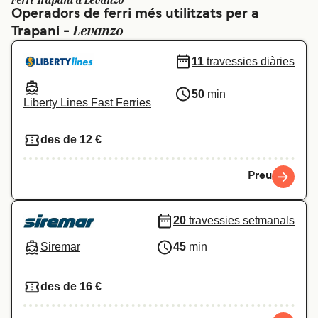
Ferri Trapani a Levanzo
Operadors de ferri més utilitzats per a
Schweiz (DE)
Norge
Levanzo
Trapani -
Україна
Indonesia
11
travessies diàries
المغرب
Maroc (FR)
50
min
Liberty Lines Fast Ferries
des de 12 €
Preu
20
travessies setmanals
Siremar
45
min
des de 16 €