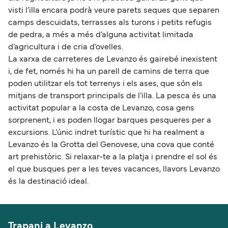
visti l’illa encara podrà veure parets seques que separen
camps descuidats, terrasses als turons i petits refugis
de pedra, a més a més d’alguna activitat limitada
d’agricultura i de cria d’ovelles.
La xarxa de carreteres de Levanzo és gairebé inexistent
i, de fet, només hi ha un parell de camins de terra que
poden utilitzar els tot terrenys i els ases, que són els
mitjans de transport principals de l’illa. La pesca és una
activitat popular a la costa de Levanzo, cosa gens
sorprenent, i es poden llogar barques pesqueres per a
excursions. L’únic indret turístic que hi ha realment a
Levanzo és la Grotta del Genovese, una cova que conté
art prehistòric. Si relaxar-te a la platja i prendre el sol és
el que busques per a les teves vacances, llavors Levanzo
és la destinació ideal.
Trapani a Levanzo