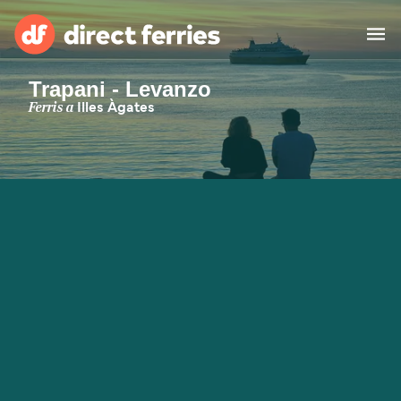
Trapani - Levanzo
Països
Ferris a
Illes Àgates
Bitllets de Ferry
Cercador de rutes i ports
Allotjament
Ferris
Catalan
El meu compte
United States
Suisse (FR)
Atenció al client
Россия
Portugal
대한민국
Suomi
Slovensko
Nederland