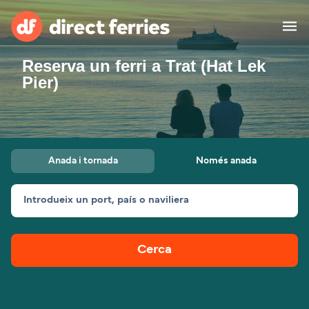
Reserva un ferri a Trat (Hat Lek
Països
Pier)
Bitllets de Ferry
Cercador de rutes i ports
Allotjament
Ferris
Anada i tornada
Només anada
Catalan
Introdueix un port, país o naviliera
El meu compte
United States
Suisse (FR)
Atenció al client
Россия
Portugal
Cerca
대한민국
Suomi
Slovensko
Nederland