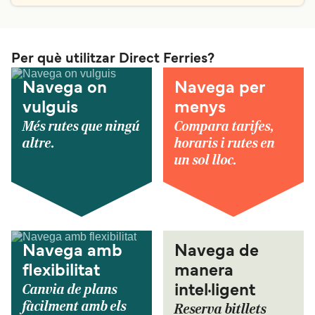
Per què utilitzar Direct Ferries?
Navega on
Navega per
vulguis
menys
Més rutes que ningú
Compara tarifes,
altre.
horaris i rutes en
un sol lloc.
Navega amb
Navega de
flexibilitat
manera
Canvia de plans
intel·ligent
fàcilment amb els
Reserva bitllets