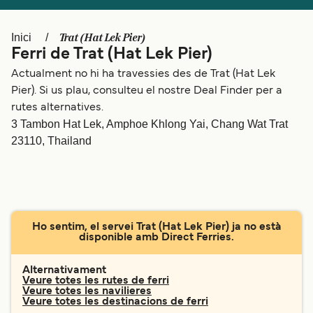
Schweiz (DE)
Norge
Trat (Hat Lek Pier)
Inici
Україна
Indonesia
Ferri de Trat (Hat Lek Pier)
المغرب
Maroc (FR)
Actualment no hi ha travessies des de Trat (Hat Lek
Pier). Si us plau, consulteu el nostre Deal Finder per a
rutes alternatives.
3 Tambon Hat Lek, Amphoe Khlong Yai, Chang Wat Trat
23110, Thailand
Ho sentim, el servei Trat (Hat Lek Pier) ja no està
disponible amb Direct Ferries.
Alternativament
Veure totes les rutes de ferri
Veure totes les navilieres
Veure totes les destinacions de ferri