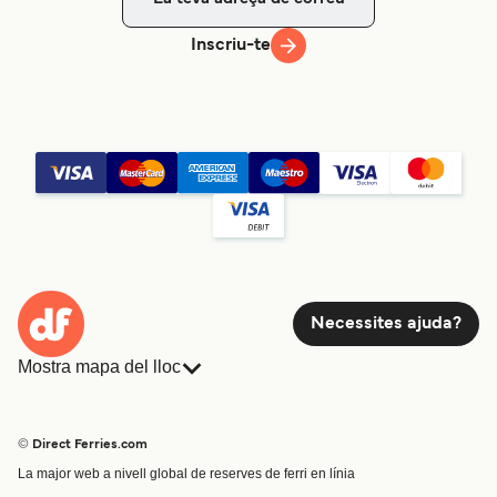
Inscriu-te
Necessites ajuda?
Mostra mapa del lloc
Ferris
Reserves
Països
Allotjament
© Direct Ferries.com
Atenció al client
Càrrega
La major web a nivell global de reserves de ferri en línia
Cercador de rutes i ports
Mini Creuer