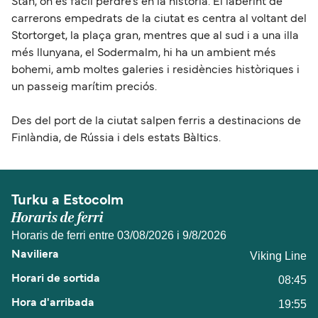
Stan, on és fàcil perdre’s en la història. El laberint de
carrerons empedrats de la ciutat es centra al voltant del
Stortorget, la plaça gran, mentres que al sud i a una illa
més llunyana, el Sodermalm, hi ha un ambient més
bohemi, amb moltes galeries i residències històriques i
un passeig marítim preciós.
Des del port de la ciutat salpen ferris a destinacions de
Finlàndia, de Rússia i dels estats Bàltics.
Turku a Estocolm
Horaris de ferri
Horaris de ferri entre 03/08/2026 i 9/8/2026
Viking Line
08:45
19:55