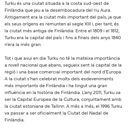
Turku és una ciutat situada a la costa sud-oest de
Finlàndia que jeu a la desembocadura del riu Aura.
Antigament era la ciutat més important del país, ja que
els seus orígens es remunten al segle XIII i, per tant, és
la ciutat més antiga de Finlàndia. Entre el 1809 i el 1812,
Turku era la capital del país i fins a finals dels anys 1840
n’era la més gran.
Tot i que avui en dia Turku no té la mateixa importància
a nivell nacional que abans, segueix sent la capital de la
regió i una base comercial important del nord d’Europa.
A la ciutat s’han celebrat molts dels esdeveniments
més importants de Finlàndia i ha tingut una gran
influència en la història de Finlàndia. L’any 2011, Turku va
ser la Capital Europea de la Cultura, conjuntament amb
la ciutat estoniana de Tallinn. A més a més, el 1996 Turku
va passar a ser oficialment la Ciutat del Nadal de
Finlàndia.