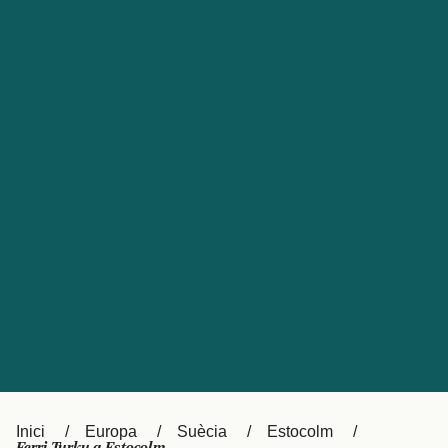
Česká republika
Australia
España
New Zealand
France
日本
Sverige
Ireland
Danmark
中国
Türkiye
العربية
UK
Österreich (DE)
Italia
Canada (FR)
Canada
België (NL)
Ελλάδα
Belgique (FR)
Inici
Europa
Suècia
Estocolm
Polska
Deutschland