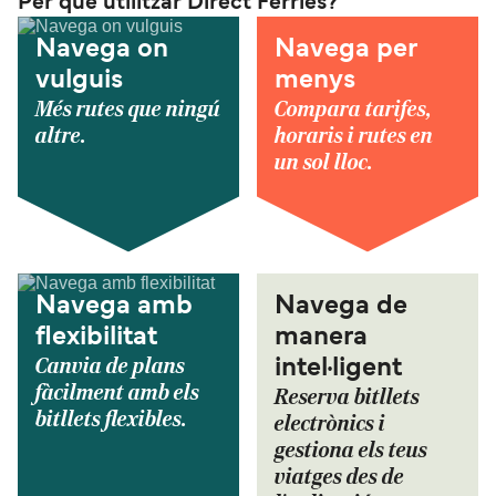
Per què utilitzar Direct Ferries?
Navega on
Navega per
vulguis
menys
Més rutes que ningú
Compara tarifes,
altre.
horaris i rutes en
un sol lloc.
Navega amb
Navega de
flexibilitat
manera
Canvia de plans
intel·ligent
fàcilment amb els
Reserva bitllets
bitllets flexibles.
electrònics i
gestiona els teus
viatges des de