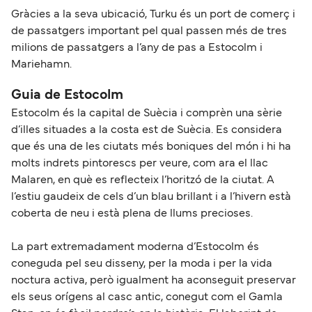
Gràcies a la seva ubicació, Turku és un port de comerç i
de passatgers important pel qual passen més de tres
milions de passatgers a l’any de pas a Estocolm i
Mariehamn.
Guia de Estocolm
Estocolm és la capital de Suècia i comprèn una sèrie
d’illes situades a la costa est de Suècia. Es considera
que és una de les ciutats més boniques del món i hi ha
molts indrets pintorescs per veure, com ara el llac
Malaren, en què es reflecteix l’horitzó de la ciutat. A
l’estiu gaudeix de cels d’un blau brillant i a l’hivern està
coberta de neu i està plena de llums precioses.
La part extremadament moderna d’Estocolm és
coneguda pel seu disseny, per la moda i per la vida
noctura activa, però igualment ha aconseguit preservar
els seus orígens al casc antic, conegut com el Gamla