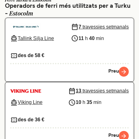
Ferri Turku a Estocolm
Operadors de ferri més utilitzats per a Turku
Schweiz (DE)
Norge
Estocolm
-
Україна
Indonesia
7
travessies setmanals
المغرب
Maroc (FR)
Tallink Silja Line
11
h
40
min
des de 58 €
Preu
13
travessies setmanals
Viking Line
10
h
35
min
des de 36 €
Preu