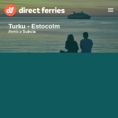
Turku - Estocolm
Països
Ferris a
Suècia
Bitllets de Ferry
Cercador de rutes i ports
Allotjament
Ferris
Catalan
El meu compte
United States
Suisse (FR)
Atenció al client
Россия
Portugal
대한민국
Suomi
Slovensko
Nederland