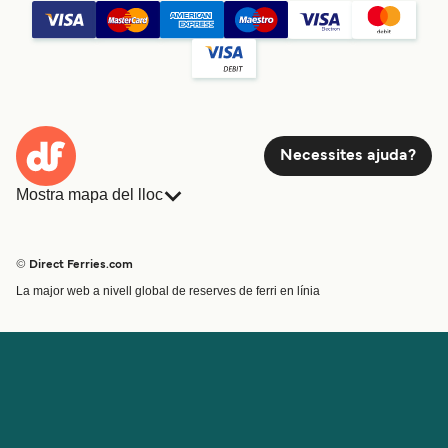
Necessites ajuda?
Mostra mapa del lloc
Ferris
Reserves
Països
Allotjament
© Direct Ferries.com
Atenció al client
Càrrega
La major web a nivell global de reserves de ferri en línia
Cercador de rutes i ports
Mini Creuer
Special Offers
Tren i ferri
Ofertes Especials
Bitllets de Ferry
Compte
Ajuda i assistència