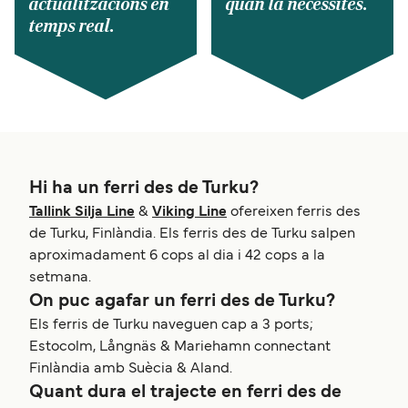
actualitzacions en
quan la necessites.
temps real.
Hi ha un ferri des de Turku?
Tallink Silja Line
&
Viking Line
ofereixen ferris des
de Turku, Finlàndia. Els ferris des de Turku salpen
aproximadament 6 cops al dia i 42 cops a la
setmana.
On puc agafar un ferri des de Turku?
Els ferris de Turku naveguen cap a 3 ports;
Estocolm, Långnäs & Mariehamn connectant
Finlàndia amb Suècia & Aland.
Quant dura el trajecte en ferri des de