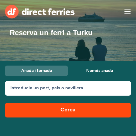
Reserva un ferri a Turku
Països
Bitllets de Ferry
Cercador de rutes i ports
Allotjament
Ferris
Anada i tornada
Només anada
Catalan
Introdueix un port, país o naviliera
El meu compte
United States
Suisse (FR)
Atenció al client
Россия
Portugal
Cerca
대한민국
Suomi
Slovensko
Nederland