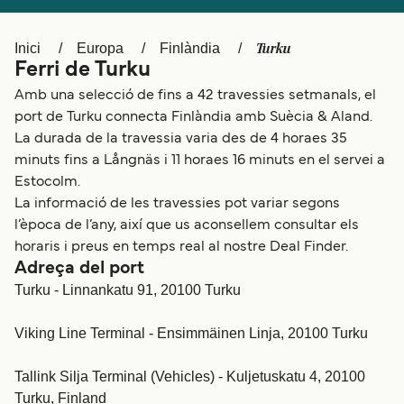
Schweiz (DE)
Norge
Turku
Inici
Europa
Finlàndia
Україна
Indonesia
Ferri de Turku
المغرب
Maroc (FR)
Amb una selecció de fins a 42 travessies setmanals, el
port de Turku connecta Finlàndia amb Suècia & Aland.
La durada de la travessia varia des de 4 horaes 35
minuts fins a Långnäs i 11 horaes 16 minuts en el servei a
Estocolm.
La informació de les travessies pot variar segons
l’època de l’any, així que us aconsellem consultar els
horaris i preus en temps real al nostre Deal Finder.
Adreça del port
Turku - Linnankatu 91, 20100 Turku
Viking Line Terminal - Ensimmäinen Linja, 20100 Turku
Tallink Silja Terminal (Vehicles) - Kuljetuskatu 4, 20100
Turku, Finland