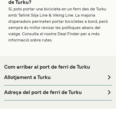
de Turku?
Sí, pots portar una bicicleta en un ferri des de Turku
amb Tallink Silja Line & Viking Line. La majoria
d’operadors permeten portar bicicletes a bord, però
sempre és millor revisar les polítiques abans del
viatge. Consulta el nostre Deal Finder per a més
informació sobre rutes.
Com arribar al port de ferri de Turku
Allotjament a Turku
Si vols passar una nit abans o després del teu viatge a
prop del port de ferri de Turku o busques allotjament
Adreça del port de ferri de Turku
durant tota la teva estada, visita la nostra pàgina de
Turku - Linnankatu 91, 20100 Turku
per als millors preus en allotjament i
Allotjament a Turku
una de les seleccions més àmplies a internet.
Viking Line Terminal - Ensimmäinen Linja, 20100 Turku