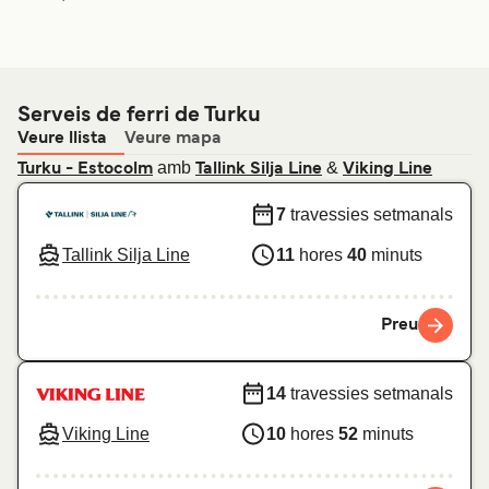
Serveis de ferri de Turku
Veure llista
Veure mapa
amb
&
Turku - Estocolm
Tallink Silja Line
Viking Line
7
travessies setmanals
Tallink Silja Line
11
hores
40
minuts
Preu
14
travessies setmanals
Viking Line
10
hores
52
minuts