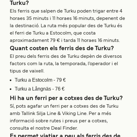
Turku?
Els ferris que salpen de Turku poden trigar entre 4
horaes 35 minuts i 11 horaes 16 minuts, depenent de
la destinació. La ruta més popular des de Turku és
el ferri de Turku a Estocolm, que costa
aproximadament 79 € i tarda 11 horaes 16 minuts.
Quant costen els ferris des de Turku?
El preu dels ferris des de Turku depèn de diversos
factors com la ruta, la temporada, l’operador i el
tipus de vaixell.
Turku a Estocolm - 79 €
Turku a Långnäs - 76 €
Hi ha un ferri per a cotxes des de Turku?
Sí, pots agafar un ferri per a cotxes des de Turku
amb Tallink Silja Line & Viking Line. Per a més
informació sobre rutes i preus per a cotxes,
consulta el nostre Deal Finder.
Es permet viatjar a peu als ferris des de