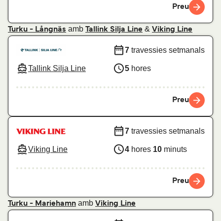
Preu
amb
&
Turku - Långnäs
Tallink Silja Line
Viking Line
7
travessies setmanals
Tallink Silja Line
5
hores
Preu
7
travessies setmanals
Viking Line
4
hores
10
minuts
Preu
amb
Turku - Mariehamn
Viking Line