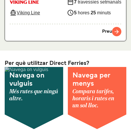
7
travessies setmanals
Viking Line
5
hores
25
minuts
Preu
Per què utilitzar Direct Ferries?
Navega on
Navega per
vulguis
menys
Més rutes que ningú
Compara tarifes,
altre.
horaris i rutes en
un sol lloc.