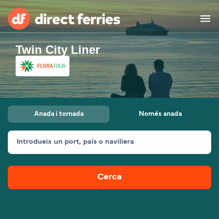
Twin City Liner
Països
Bitllets de Ferry
Cercador de rutes i ports
Allotjament
Ferris
Anada i tornada
Només anada
Catalan
Introdueix un port, país o naviliera
El meu compte
United States
Suisse (FR)
Atenció al client
Россия
Portugal
Cerca
대한민국
Suomi
Nederland
Slovensko