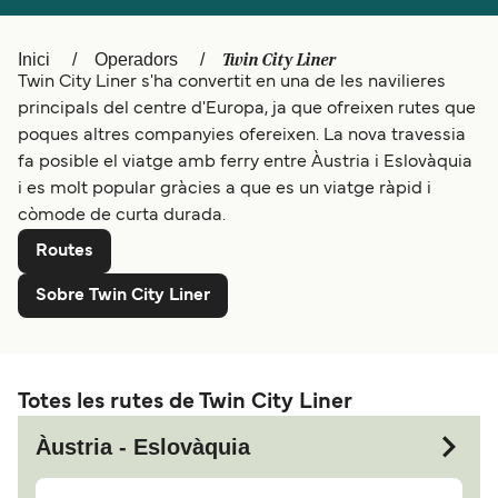
Polska
Deutschland
Schweiz (DE)
Norge
Twin City Liner
Inici
Operadors
Twin City Liner s'ha convertit en una de les navilieres
Україна
Indonesia
principals del centre d'Europa, ja que ofreixen rutes que
poques altres companyies ofereixen. La nova travessia
المغرب
Maroc (FR)
fa posible el viatge amb ferry entre Àustria i Eslovàquia
i es molt popular gràcies a que es un viatge ràpid i
còmode de curta durada.
Routes
Sobre Twin City Liner
Totes les rutes de Twin City Liner
Àustria - Eslovàquia