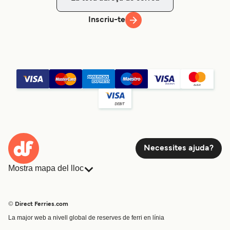
Inscriu-te
Necessites ajuda?
Mostra mapa del lloc
Ferris
Reserves
Països
Allotjament
© Direct Ferries.com
Atenció al client
Càrrega
La major web a nivell global de reserves de ferri en línia
Cercador de rutes i ports
Mini Creuer