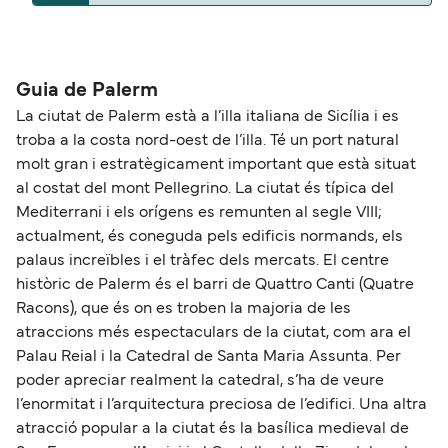
La distancia entre Ustica Cala Cimitero y Palerm
es de aproximadamente 36 millas.
Guia de Palerm
La ciutat de Palerm està a l’illa italiana de Sicília i es
troba a la costa nord-oest de l’illa. Té un port natural
molt gran i estratègicament important que està situat
al costat del mont Pellegrino. La ciutat és típica del
Mediterrani i els orígens es remunten al segle VIII;
actualment, és coneguda pels edificis normands, els
palaus increïbles i el tràfec dels mercats. El centre
històric de Palerm és el barri de Quattro Canti (Quatre
Racons), que és on es troben la majoria de les
atraccions més espectaculars de la ciutat, com ara el
Palau Reial i la Catedral de Santa Maria Assunta. Per
poder apreciar realment la catedral, s’ha de veure
l’enormitat i l’arquitectura preciosa de l’edifici. Una altra
atracció popular a la ciutat és la basílica medieval de