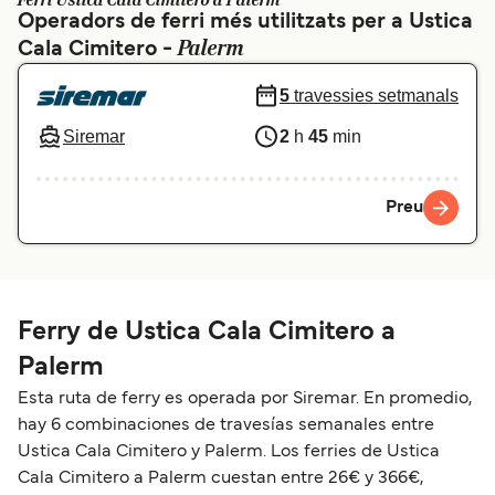
Ferri Ustica Cala Cimitero a Palerm
Operadors de ferri més utilitzats per a Ustica
Schweiz (DE)
Norge
Palerm
Cala Cimitero -
Україна
Indonesia
5
travessies setmanals
المغرب
Maroc (FR)
Siremar
2
h
45
min
Preu
Ferry de Ustica Cala Cimitero a
Palerm
Esta ruta de ferry es operada por Siremar. En promedio,
hay 6 combinaciones de travesías semanales entre
Ustica Cala Cimitero y Palerm. Los ferries de Ustica
Cala Cimitero a Palerm cuestan entre 26€ y 366€,