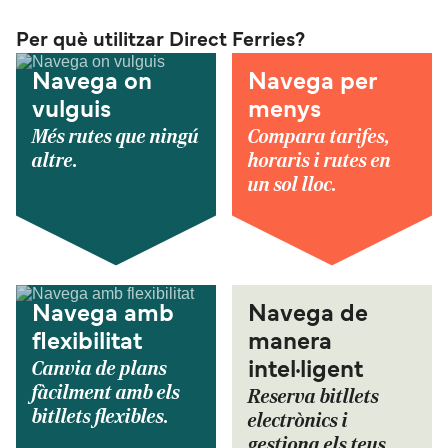
Per què utilitzar Direct Ferries?
Navega on
Navega per
vulguis
menys
Més rutes que ningú
Compara tarifes,
altre.
horaris i rutes en
un sol lloc.
Navega amb
Navega de
flexibilitat
manera
Canvia de plans
intel·ligent
fàcilment amb els
Reserva bitllets
bitllets flexibles.
electrònics i
gestiona els teus