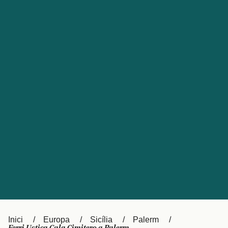
Česká republika
Australia
España
New Zealand
France
日本
Sverige
Ireland
Danmark
中国
Türkiye
العربية
UK
Österreich (DE)
Italia
Canada (FR)
Canada
België (NL)
Ελλάδα
Belgique (FR)
Inici
Europa
Sicília
Palerm
Polska
Deutschland