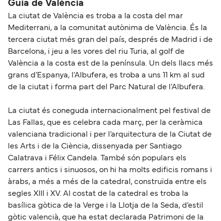
Guia de València
La ciutat de València es troba a la costa del mar
Mediterrani, a la comunitat autònima de València. És la
tercera ciutat més gran del país, després de Madrid i de
Barcelona, i jeu a les vores del riu Turia, al golf de
València a la costa est de la península. Un dels llacs més
grans d’Espanya, l’Albufera, es troba a uns 11 km al sud
de la ciutat i forma part del Parc Natural de l’Albufera.
La ciutat és coneguda internacionalment pel festival de
Las Fallas, que es celebra cada març, per la ceràmica
valenciana tradicional i per l’arquitectura de la Ciutat de
les Arts i de la Ciència, dissenyada per Santiago
Calatrava i Félix Candela. També són populars els
carrers antics i sinuosos, on hi ha molts edificis romans i
àrabs, a més a més de la catedral, construïda entre els
segles XIII i XV. Al costat de la catedral es troba la
basílica gòtica de la Verge i la Llotja de la Seda, d’estil
gòtic valencià, que ha estat declarada Patrimoni de la