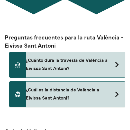
Preguntas frecuentes para la ruta València -
Eivissa Sant Antoni
¿Cuánto dura la travesía de València a
Eivissa Sant Antoni?
Esta ruta no navega actualmente. Consulta
¿Cuál es la distancia de València a
nuestro buscador de ofertas para ver rutas
Eivissa Sant Antoni?
alternativas.
La distancia entre València y Eivissa Sant Antoni
es de aproximadamente 0 millas.