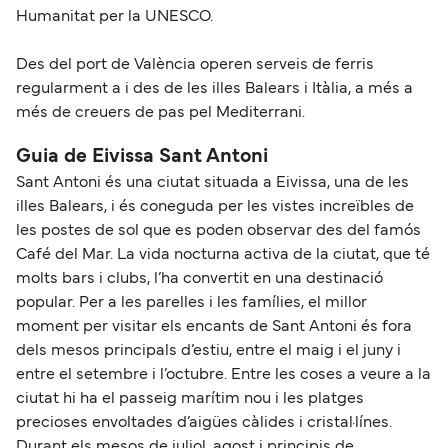
Humanitat per la UNESCO.
Des del port de València operen serveis de ferris
regularment a i des de les illes Balears i Itàlia, a més a
més de creuers de pas pel Mediterrani.
Guia de Eivissa Sant Antoni
Sant Antoni és una ciutat situada a Eivissa, una de les
illes Balears, i és coneguda per les vistes increïbles de
les postes de sol que es poden observar des del famós
Café del Mar. La vida nocturna activa de la ciutat, que té
molts bars i clubs, l’ha convertit en una destinació
popular. Per a les parelles i les famílies, el millor
moment per visitar els encants de Sant Antoni és fora
dels mesos principals d’estiu, entre el maig i el juny i
entre el setembre i l’octubre. Entre les coses a veure a la
ciutat hi ha el passeig marítim nou i les platges
precioses envoltades d’aigües càlides i cristal·línes.
Durant els mesos de juliol, agost i principis de