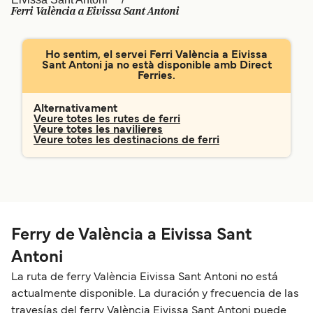
Ferri València a Eivissa Sant Antoni
Schweiz (DE)
Norge
Україна
Indonesia
Ho sentim, el servei Ferri València a Eivissa
Sant Antoni ja no està disponible amb Direct
المغرب
Maroc (FR)
Ferries.
Alternativament
Veure totes les rutes de ferri
Veure totes les navilieres
Veure totes les destinacions de ferri
Ferry de València a Eivissa Sant
Antoni
La ruta de ferry València Eivissa Sant Antoni no está
actualmente disponible. La duración y frecuencia de las
travesías del ferry València Eivissa Sant Antoni puede