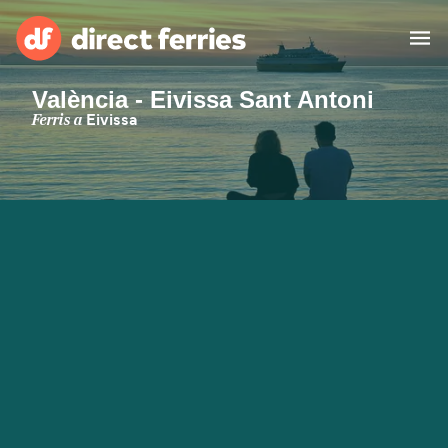
València - Eivissa Sant Antoni
Països
Ferris a
Eivissa
Bitllets de Ferry
Cercador de rutes i ports
Allotjament
Ferris
Catalan
El meu compte
United States
Suisse (FR)
Atenció al client
Россия
Portugal
대한민국
Suomi
Slovensko
Nederland