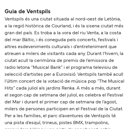
aproximadamente 232 millas.
Guia de Ventspils
Ventspils és una ciutat situada al nord-oest de Letònia,
a la regió històrica de Courland, i és la sisena ciutat més
gran del país. Es troba a la vora del riu Venta, a la costa
del mar Bàltic, i és coneguda pels concerts, festivals i
altres esdeveniments culturals i d’entreteniment que
atreuen a milers de visitants cada any. Durant l’hivern, la
ciutat acull la cerimònia de premis de l’emissora de
radio letona “Musical Bank” i el programa televisiu de
selecció d’artistes per a Eurovisió. Ventspils també acull
l’últim concert de la votació de música pop “The Musical
Hits” cada juliol als jardins Renka. A més a més, durant
el segon cap de setmana del juliol, es celebra el Festival
del Mar i durant el primer cap de setmana de l’agost,
milers de persones participen en el Festival de la Ciutat.
Per a les famílies, el parc d’aventures de Ventspils té
una pista d’esquí, trineus, pistes BMX, trampolins,