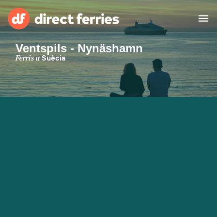
Ventspils - Nynäshamn
Països
Ferris a
Suècia
Bitllets de Ferry
Cercador de rutes i ports
Allotjament
Ferris
Catalan
El meu compte
United States
Suisse (FR)
Atenció al client
Россия
Portugal
대한민국
Suomi
Slovensko
Nederland