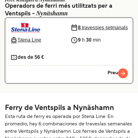
Ferri Ventspils a Nynäshamn
Operadors de ferri més utilitzats per a
Schweiz (DE)
Norge
Nynäshamn
Ventspils -
Україна
Indonesia
8
travessies setmanals
المغرب
Maroc (FR)
Stena Line
9
h
30
min
des de 56 €
Preu
Ferry de Ventspils a Nynäshamn
Esta ruta de ferry es operada por Stena Line. En
promedio, hay 6 combinaciones de travesías semanales
entre Ventspils y Nynäshamn. Los ferries de Ventspils a