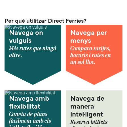
Per què utilitzar Direct Ferries?
Navega on
Navega per
vulguis
menys
Més rutes que ningú
Compara tarifes,
altre.
horaris i rutes en
un sol lloc.
Navega amb
Navega de
flexibilitat
manera
Canvia de plans
intel·ligent
fàcilment amb els
Reserva bitllets