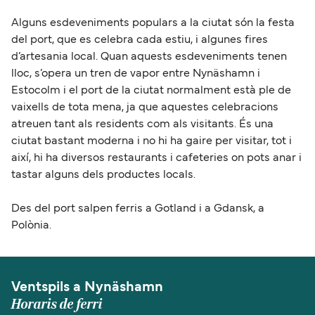
Alguns esdeveniments populars a la ciutat són la festa
del port, que es celebra cada estiu, i algunes fires
d’artesania local. Quan aquests esdeveniments tenen
lloc, s’opera un tren de vapor entre Nynäshamn i
Estocolm i el port de la ciutat normalment està ple de
vaixells de tota mena, ja que aquestes celebracions
atreuen tant als residents com als visitants. És una
ciutat bastant moderna i no hi ha gaire per visitar, tot i
així, hi ha diversos restaurants i cafeteries on pots anar i
tastar alguns dels productes locals.
Des del port salpen ferris a Gotland i a Gdansk, a
Polònia.
Ventspils a Nynäshamn
Horaris de ferri