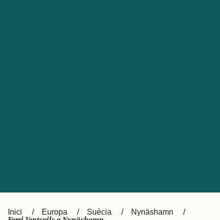
Česká republika
Australia
España
New Zealand
France
日本
Sverige
Ireland
Danmark
中国
Türkiye
العربية
UK
Österreich (DE)
Italia
Canada (FR)
Canada
België (NL)
Ελλάδα
Belgique (FR)
Inici
Europa
Suècia
Nynäshamn
Polska
Deutschland