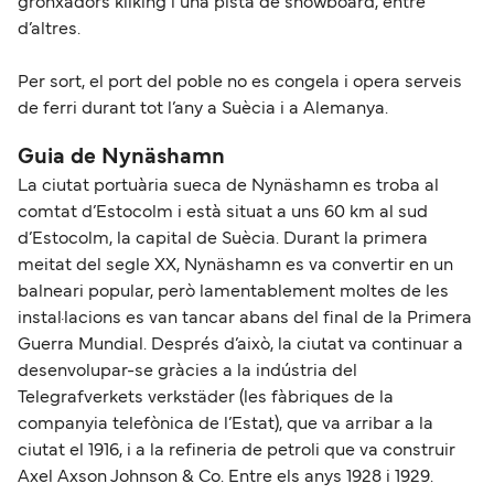
gronxadors kiiking i una pista de snowboard, entre
d’altres.
Per sort, el port del poble no es congela i opera serveis
de ferri durant tot l’any a Suècia i a Alemanya.
Guia de Nynäshamn
La ciutat portuària sueca de Nynäshamn es troba al
comtat d’Estocolm i està situat a uns 60 km al sud
d’Estocolm, la capital de Suècia. Durant la primera
meitat del segle XX, Nynäshamn es va convertir en un
balneari popular, però lamentablement moltes de les
instal·lacions es van tancar abans del final de la Primera
Guerra Mundial. Després d’això, la ciutat va continuar a
desenvolupar-se gràcies a la indústria del
Telegrafverkets verkstäder (les fàbriques de la
companyia telefònica de l’Estat), que va arribar a la
ciutat el 1916, i a la refineria de petroli que va construir
Axel Axson Johnson & Co. Entre els anys 1928 i 1929.