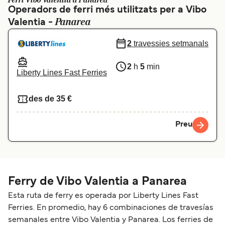
Ferri Vibo Valentia a Panarea
Operadors de ferri més utilitzats per a Vibo
Schweiz (DE)
Norge
Panarea
Valentia -
Україна
Indonesia
2
travessies setmanals
المغرب
Maroc (FR)
2
h
5
min
Liberty Lines Fast Ferries
des de 35 €
Preu
Ferry de Vibo Valentia a Panarea
Esta ruta de ferry es operada por Liberty Lines Fast
Ferries. En promedio, hay 6 combinaciones de travesías
semanales entre Vibo Valentia y Panarea. Los ferries de