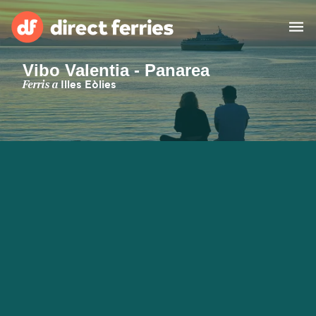
Vibo Valentia - Panarea
Països
Ferris a
Illes Eòlies
Bitllets de Ferry
Cercador de rutes i ports
Allotjament
Ferris
Catalan
El meu compte
United States
Suisse (FR)
Atenció al client
Россия
Portugal
대한민국
Suomi
Slovensko
Nederland