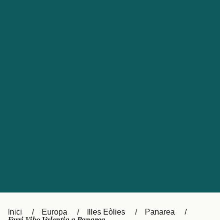
Česká republika
Australia
España
New Zealand
France
日本
Sverige
Ireland
Danmark
中国
Türkiye
العربية
UK
Österreich (DE)
Italia
Canada (FR)
Canada
België (NL)
Ελλάδα
Belgique (FR)
Inici
Europa
Illes Eòlies
Panarea
Polska
Deutschland