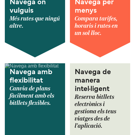
Navega on
Navega per
vulguis
menys
Més rutes que ningú
Compara tarifes,
altre.
horaris i rutes en
un sol lloc.
Navega amb
Navega de
flexibilitat
manera
Canvia de plans
intel·ligent
fàcilment amb els
Reserva bitllets
bitllets flexibles.
electrònics i
gestiona els teus
viatges des de
l'aplicació.