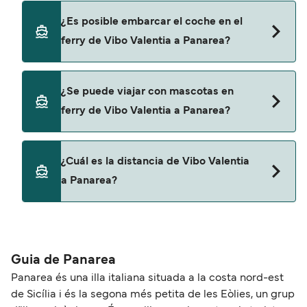
últimas promociones y descuentos de las
Sí, se puede viajar como pasajero a pie de Vibo
¿Es posible embarcar el coche en el
compañías navieras.
Valentia a Panarea con:
ferry de Vibo Valentia a Panarea?
Liberty Lines Fast Ferries
No, no podrás llevar tu coche en el ferry a
¿Se puede viajar con mascotas en
Panarea.
ferry de Vibo Valentia a Panarea?
Sí, podrás viajar con mascotas a bordo en tu
¿Cuál es la distancia de Vibo Valentia
ferry. Puede que necesites el pasaporte de tus
a Panarea?
mascotas y otros documentos. Actualmente
puedes viajar con mascotas con:
La distancia entre Vibo Valentia y Panarea es de
Liberty Lines Fast Ferries
aproximadamente 63 millas.
Guia de Panarea
Panarea és una illa italiana situada a la costa nord-est
de Sicília i és la segona més petita de les Eòlies, un grup