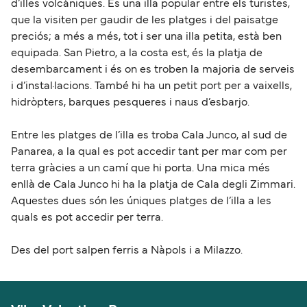
d’illes volcàniques. És una illa popular entre els turistes,
que la visiten per gaudir de les platges i del paisatge
preciós; a més a més, tot i ser una illa petita, està ben
equipada. San Pietro, a la costa est, és la platja de
desembarcament i és on es troben la majoria de serveis
i d’instal·lacions. També hi ha un petit port per a vaixells,
hidròpters, barques pesqueres i naus d’esbarjo.
Entre les platges de l’illa es troba Cala Junco, al sud de
Panarea, a la qual es pot accedir tant per mar com per
terra gràcies a un camí que hi porta. Una mica més
enllà de Cala Junco hi ha la platja de Cala degli Zimmari.
Aquestes dues són les úniques platges de l’illa a les
quals es pot accedir per terra.
Des del port salpen ferris a Nàpols i a Milazzo.