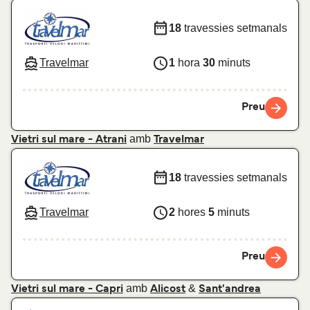
18
travessies setmanals
Travelmar
1
hora
30
minuts
Preu
amb
Vietri sul mare - Atrani
Travelmar
18
travessies setmanals
Travelmar
2
hores
5
minuts
Preu
amb
&
Vietri sul mare - Capri
Alicost
Sant'andrea