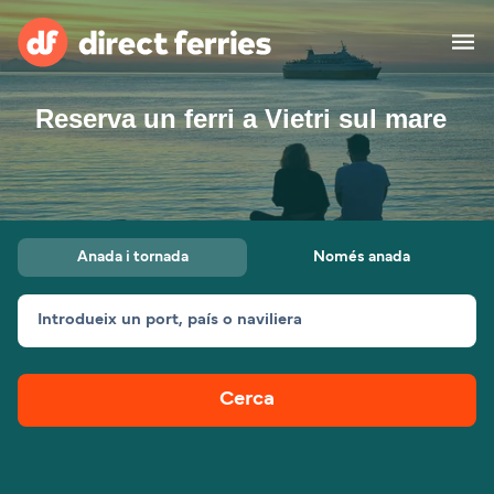
Reserva un ferri a Vietri sul mare
Països
Bitllets de Ferry
Cercador de rutes i ports
Allotjament
Ferris
Anada i tornada
Només anada
Catalan
Introdueix un port, país o naviliera
El meu compte
United States
Suisse (FR)
Atenció al client
Россия
Portugal
Cerca
대한민국
Suomi
Slovensko
Nederland