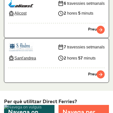
6
travessies setmanals
Alicost
2
hores
5
minuts
Preu
7
travessies setmanals
Sant'andrea
2
hores
57
minuts
Preu
Per què utilitzar Direct Ferries?
Navega on
Navega per