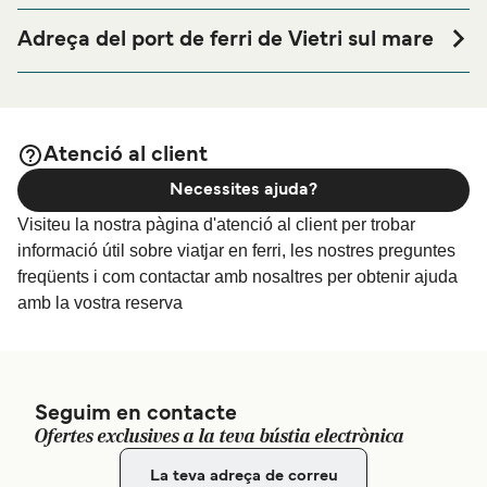
Si vols passar una nit abans o després del teu viatge a
prop del port de ferri de Vietri sul mare o busques
Adreça del port de ferri de Vietri sul mare
allotjament durant tota la teva estada, visita la nostra
Via Sanpellegrino Snc, localita’ Marina di Vietri
pàgina de
per als millors
Allotjament a Vietri sul mare
preus en allotjament i una de les seleccions més àmplies
a internet.
Atenció al client
Necessites ajuda?
Visiteu la nostra pàgina d'atenció al client per trobar
informació útil sobre viatjar en ferri, les nostres preguntes
freqüents i com contactar amb nosaltres per obtenir ajuda
amb la vostra reserva
Seguim en contacte
Ofertes exclusives a la teva bústia electrònica