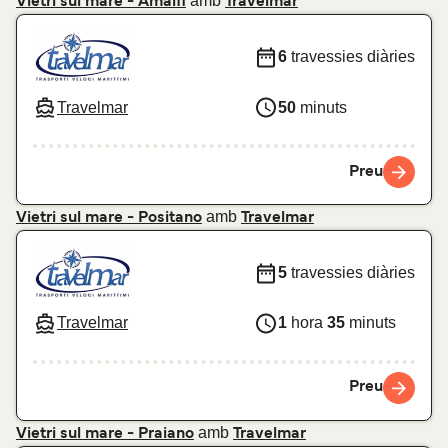
amb
Vietri sul mare - Amalfi
Travelmar
6
travessies diàries
Travelmar
50
minuts
Preu
amb
Vietri sul mare - Positano
Travelmar
5
travessies diàries
Travelmar
1
hora
35
minuts
Preu
amb
Vietri sul mare - Praiano
Travelmar