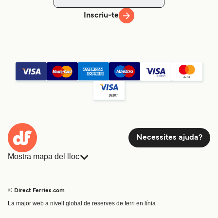
Inscriu-te
Necessites ajuda?
Mostra mapa del lloc
Ferris
Reserves
Països
Allotjament
© Direct Ferries.com
Atenció al client
Càrrega
La major web a nivell global de reserves de ferri en línia
Cercador de rutes i ports
Mini Creuer