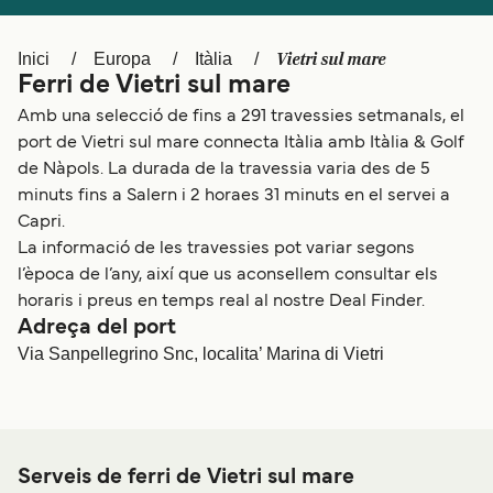
Schweiz (DE)
Norge
Vietri sul mare
Inici
Europa
Itàlia
Україна
Indonesia
Ferri de Vietri sul mare
المغرب
Maroc (FR)
Amb una selecció de fins a 291 travessies setmanals, el
port de Vietri sul mare connecta Itàlia amb Itàlia & Golf
de Nàpols. La durada de la travessia varia des de 5
minuts fins a Salern i 2 horaes 31 minuts en el servei a
Capri.
La informació de les travessies pot variar segons
l’època de l’any, així que us aconsellem consultar els
horaris i preus en temps real al nostre Deal Finder.
Adreça del port
Via Sanpellegrino Snc, localita’ Marina di Vietri
Serveis de ferri de Vietri sul mare