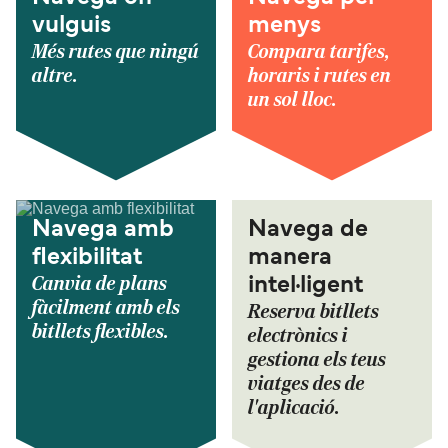
vulguis
menys
Més rutes que ningú
Compara tarifes,
altre.
horaris i rutes en
un sol lloc.
Navega amb
Navega de
flexibilitat
manera
Canvia de plans
intel·ligent
fàcilment amb els
Reserva bitllets
bitllets flexibles.
electrònics i
gestiona els teus
viatges des de
l'aplicació.