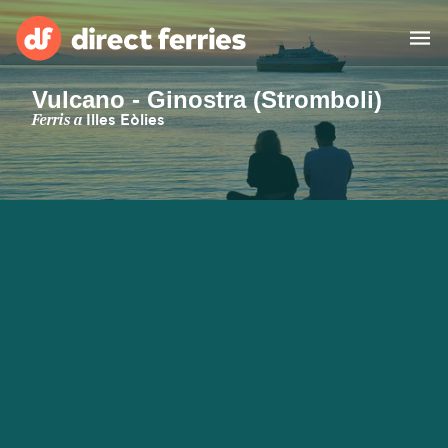
Vulcano - Ginostra (Stromboli)
Països
Ferris a
Illes Eòlies
Bitllets de Ferry
Cercador de rutes i ports
Allotjament
Ferris
Catalan
El meu compte
United States
Suisse (FR)
Atenció al client
Россия
Portugal
대한민국
Suomi
Slovensko
Nederland