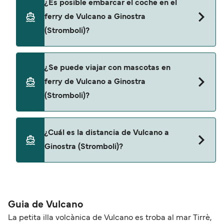
¿Es posible embarcar el coche en el
Vulcano a Ginostra (Stromboli) con:
ferry de Vulcano a Ginostra
Liberty Lines Fast Ferries
(Stromboli)?
Siremar
Sí, puedes viajar con un vehículo de Vulcano a
¿Se puede viajar con mascotas en
Ginostra (Stromboli) con
ferry de Vulcano a Ginostra
Siremar
(Stromboli)?
Sí, podrás viajar con mascotas a bordo en tu
¿Cuál es la distancia de Vulcano a
ferry. Puede que necesites el pasaporte de tus
Ginostra (Stromboli)?
mascotas y otros documentos. Actualmente
puedes viajar con mascotas con:
La distancia entre Vulcano y Ginostra (Stromboli)
Liberty Lines Fast Ferries
es de aproximadamente 25 millas.
Guia de Vulcano
La petita illa volcànica de Vulcano es troba al mar Tirrè,