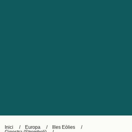
Česká republika
Australia
España
New Zealand
France
日本
Sverige
Ireland
Danmark
中国
Türkiye
العربية
UK
Österreich (DE)
Italia
Canada (FR)
Canada
België (NL)
Ελλάδα
Belgique (FR)
Inici
Europa
Illes Eòlies
Polska
Deutschland
Ginostra (Stromboli)