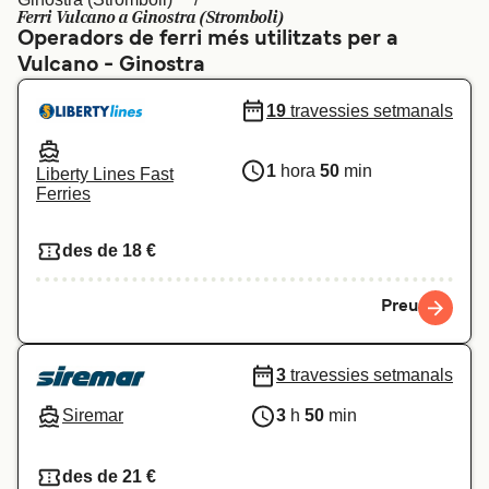
Ferri Vulcano a Ginostra (Stromboli)
Schweiz (DE)
Norge
Operadors de ferri més utilitzats per a
Vulcano - Ginostra
Україна
Indonesia
19
travessies setmanals
المغرب
Maroc (FR)
1
hora
50
min
Liberty Lines Fast
Ferries
des de 18 €
Preu
3
travessies setmanals
Siremar
3
h
50
min
des de 21 €