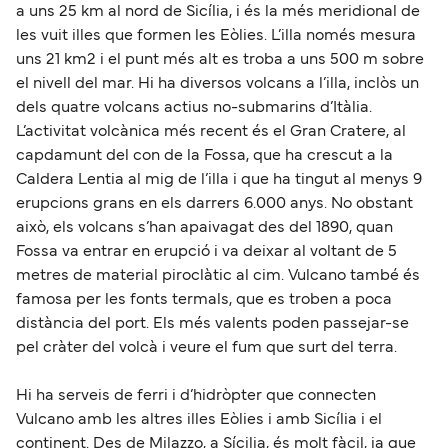
a uns 25 km al nord de Sicília, i és la més meridional de
les vuit illes que formen les Eòlies. L’illa només mesura
uns 21 km2 i el punt més alt es troba a uns 500 m sobre
el nivell del mar. Hi ha diversos volcans a l’illa, inclòs un
dels quatre volcans actius no-submarins d’Itàlia.
L’activitat volcànica més recent és el Gran Cratere, al
capdamunt del con de la Fossa, que ha crescut a la
Caldera Lentia al mig de l’illa i que ha tingut al menys 9
erupcions grans en els darrers 6.000 anys. No obstant
això, els volcans s’han apaivagat des del 1890, quan
Fossa va entrar en erupció i va deixar al voltant de 5
metres de material piroclàtic al cim. Vulcano també és
famosa per les fonts termals, que es troben a poca
distància del port. Els més valents poden passejar-se
pel cràter del volcà i veure el fum que surt del terra.
Hi ha serveis de ferri i d’hidròpter que connecten
Vulcano amb les altres illes Eòlies i amb Sicília i el
continent. Des de Milazzo, a Sícilia, és molt fàcil, ja que