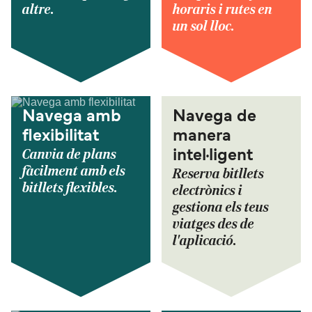
altre.
horaris i rutes en
un sol lloc.
Navega amb
Navega de
flexibilitat
manera
Canvia de plans
intel·ligent
fàcilment amb els
Reserva bitllets
bitllets flexibles.
electrònics i
gestiona els teus
viatges des de
l'aplicació.