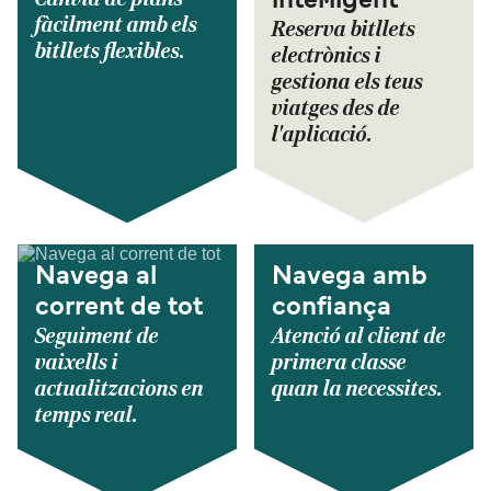
intel·ligent
fàcilment amb els
Reserva bitllets
bitllets flexibles.
electrònics i
gestiona els teus
viatges des de
l'aplicació.
Navega al
Navega amb
corrent de tot
confiança
Seguiment de
Atenció al client de
vaixells i
primera classe
actualitzacions en
quan la necessites.
temps real.