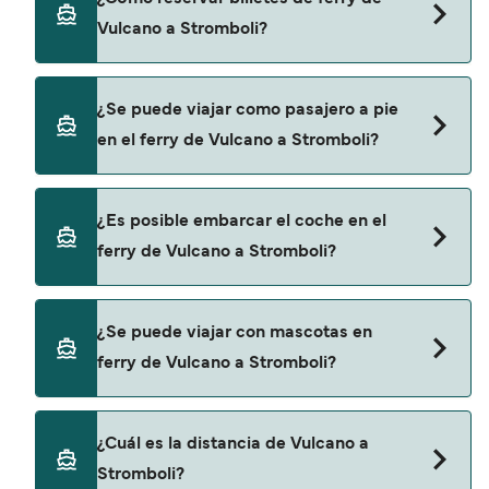
de Vulcano a Stromboli. Estas son:
Vulcano a Stromboli?
Liberty Lines Fast Ferries
Siremar
Puedes reservar tu viaje de Vulcano a Stromboli a
¿Se puede viajar como pasajero a pie
través de nuestro buscador de ferry online.
en el ferry de Vulcano a Stromboli?
Además, también puedes consultar nuestra
página de ofertas para descrubrir las últimas
promociones y descuentos de las compañías
Sí, se puede viajar como pasajero a pie de
¿Es posible embarcar el coche en el
navieras.
Vulcano a Stromboli con:
ferry de Vulcano a Stromboli?
Liberty Lines Fast Ferries
Siremar
Sí, puedes viajar con un vehículo de Vulcano a
¿Se puede viajar con mascotas en
Stromboli con
ferry de Vulcano a Stromboli?
Siremar
Sí, podrás viajar con mascotas a bordo en tu
¿Cuál es la distancia de Vulcano a
ferry. Puede que necesites el pasaporte de tus
Stromboli?
mascotas y otros documentos. Actualmente