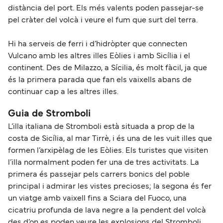
distància del port. Els més valents poden passejar-se
pel cràter del volcà i veure el fum que surt del terra.
Hi ha serveis de ferri i d’hidròpter que connecten
Vulcano amb les altres illes Eòlies i amb Sicília i el
continent. Des de Milazzo, a Sícilia, és molt fàcil, ja que
és la primera parada que fan els vaixells abans de
continuar cap a les altres illes.
Guia de Stromboli
L’illa italiana de Stromboli està situada a prop de la
costa de Sicília, al mar Tirrè, i és una de les vuit illes que
formen l’arxipèlag de les Eòlies. Els turistes que visiten
l’illa normalment poden fer una de tres activitats. La
primera és passejar pels carrers bonics del poble
principal i admirar les vistes precioses; la segona és fer
un viatge amb vaixell fins a Sciara del Fuoco, una
cicatriu profunda de lava negre a la pendent del volcà
des d’on es poden veure les explosions del Stromboli,