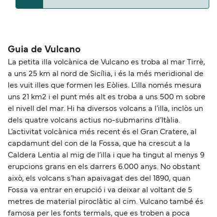
puedes viajar con mascotas con:
La distancia entre Vulcano y Stromboli es de
Liberty Lines Fast Ferries
aproximadamente 28 millas.
Guia de Vulcano
La petita illa volcànica de Vulcano es troba al mar Tirrè,
a uns 25 km al nord de Sicília, i és la més meridional de
les vuit illes que formen les Eòlies. L’illa només mesura
uns 21 km2 i el punt més alt es troba a uns 500 m sobre
el nivell del mar. Hi ha diversos volcans a l’illa, inclòs un
dels quatre volcans actius no-submarins d’Itàlia.
L’activitat volcànica més recent és el Gran Cratere, al
capdamunt del con de la Fossa, que ha crescut a la
Caldera Lentia al mig de l’illa i que ha tingut al menys 9
erupcions grans en els darrers 6.000 anys. No obstant
això, els volcans s’han apaivagat des del 1890, quan
Fossa va entrar en erupció i va deixar al voltant de 5
metres de material piroclàtic al cim. Vulcano també és
famosa per les fonts termals, que es troben a poca