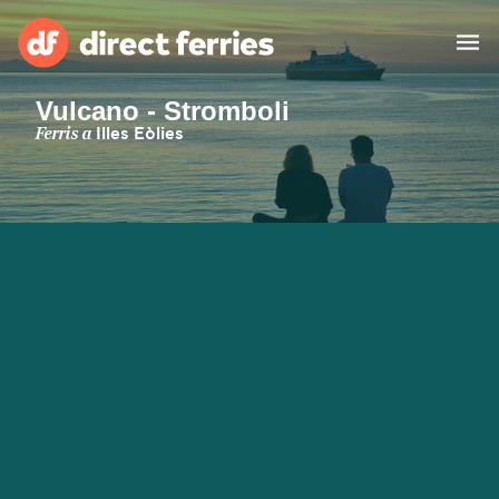
Vulcano - Stromboli
Països
Ferris a
Illes Eòlies
Bitllets de Ferry
Cercador de rutes i ports
Allotjament
Ferris
Catalan
El meu compte
United States
Suisse (FR)
Atenció al client
Россия
Portugal
대한민국
Suomi
Slovensko
Nederland