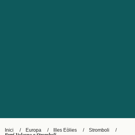
Česká republika
Australia
España
New Zealand
France
日本
Sverige
Ireland
Danmark
中国
Türkiye
العربية
UK
Österreich (DE)
Italia
Canada (FR)
Canada
België (NL)
Ελλάδα
Belgique (FR)
Inici
Europa
Illes Eòlies
Stromboli
Polska
Deutschland