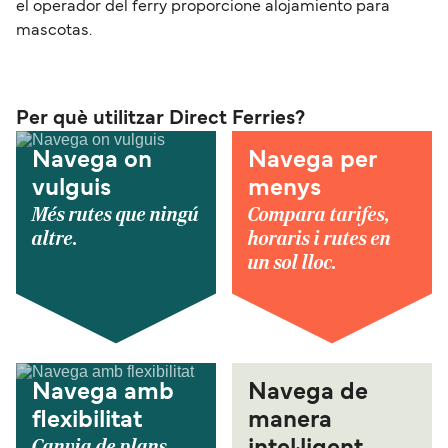
el operador del ferry proporcione alojamiento para
mascotas.
Per què utilitzar Direct Ferries?
Navega on
Navega per
vulguis
menys
Més rutes que ningú
Compara tarifes,
altre.
horaris i rutes en
un sol lloc.
Navega amb
Navega de
flexibilitat
manera
Canvia de plans