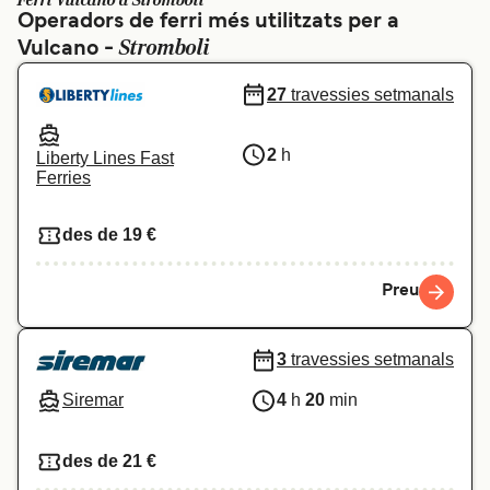
Ferri Vulcano a Stromboli
Operadors de ferri més utilitzats per a
Schweiz (DE)
Norge
Stromboli
Vulcano -
Україна
Indonesia
27
travessies setmanals
المغرب
Maroc (FR)
2
h
Liberty Lines Fast
Ferries
des de 19 €
Preu
3
travessies setmanals
Siremar
4
h
20
min
des de 21 €