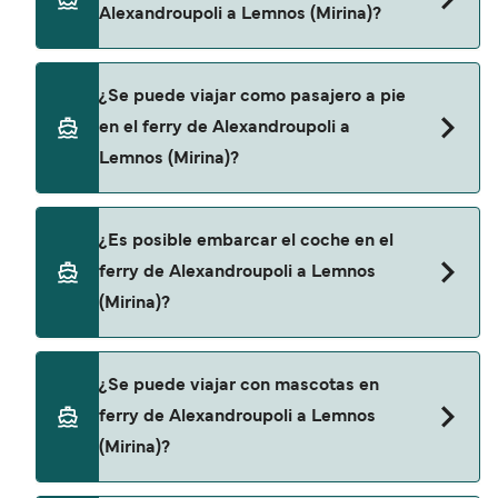
Alexandroupoli a Lemnos (Mirina)?
Puedes reservar tu viaje de Alexandroupoli a
¿Se puede viajar como pasajero a pie
Lemnos (Mirina) a través de nuestro buscador de
en el ferry de Alexandroupoli a
ferry online. Además, también puedes consultar
Lemnos (Mirina)?
nuestra página de ofertas para descrubrir las
últimas promociones y descuentos de las
compañías navieras.
Sí, se puede viajar como pasajero a pie de
¿Es posible embarcar el coche en el
Alexandroupoli a Lemnos (Mirina) con:
ferry de Alexandroupoli a Lemnos
Cyclades Fast Ferries
(Mirina)?
Sí, puedes viajar con un vehículo de
¿Se puede viajar con mascotas en
Alexandroupoli a Lemnos (Mirina) con
ferry de Alexandroupoli a Lemnos
Cyclades Fast Ferries
(Mirina)?