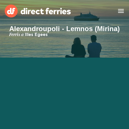
Alexandroupoli - Lemnos (Mirina)
Països
Ferris a
Illes Egees
Bitllets de Ferry
Cercador de rutes i ports
Allotjament
Ferris
Catalan
El meu compte
United States
Suisse (FR)
Atenció al client
Россия
Portugal
대한민국
Suomi
Slovensko
Nederland