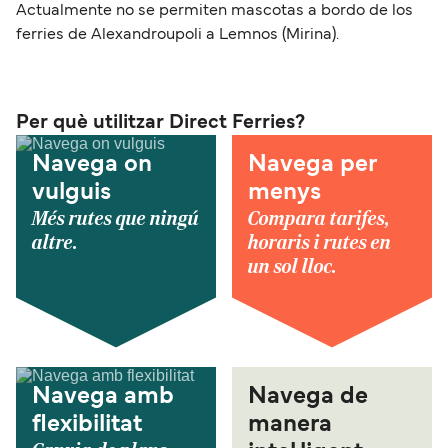
Actualmente no se permiten mascotas a bordo de los
ferries de Alexandroupoli a Lemnos (Mirina).
Per què utilitzar Direct Ferries?
Navega on
Navega per
vulguis
menys
Més rutes que ningú
Compara tarifes,
altre.
horaris i rutes en
un sol lloc.
Navega amb
Navega de
flexibilitat
manera