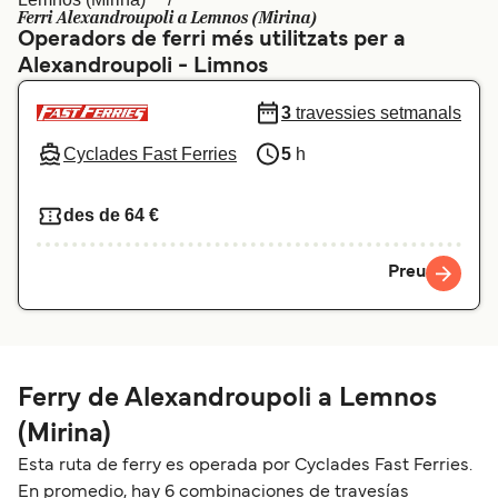
Ferri Alexandroupoli a Lemnos (Mirina)
Schweiz (DE)
Norge
Operadors de ferri més utilitzats per a
Alexandroupoli - Limnos
Україна
Indonesia
3
travessies setmanals
المغرب
Maroc (FR)
Cyclades Fast Ferries
5
h
des de 64 €
Preu
Ferry de Alexandroupoli a Lemnos
(Mirina)
Esta ruta de ferry es operada por Cyclades Fast Ferries.
En promedio, hay 6 combinaciones de travesías