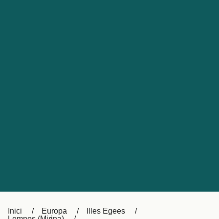
Česká republika
Australia
España
New Zealand
France
日本
Sverige
Ireland
Danmark
中国
Türkiye
العربية
UK
Österreich (DE)
Italia
Canada (FR)
Canada
België (NL)
Ελλάδα
Belgique (FR)
Inici
Europa
Illes Egees
Polska
Deutschland
Lemnos (Mirina)