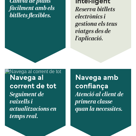
Canvia de plans
intel·ligent
fàcilment amb els
Reserva bitllets
bitllets flexibles.
electrònics i
gestiona els teus
viatges des de
l'aplicació.
Navega al
Navega amb
corrent de tot
confiança
Seguiment de
Atenció al client de
vaixells i
primera classe
actualitzacions en
quan la necessites.
temps real.