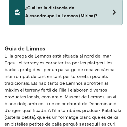
No, no se admiten mascotas a bordo de los ferris.
¿Cuál es la distancia de
Alexandroupoli a Lemnos (Mirina)?
La distancia entre Alexandroupoli y Lemnos
(Mirina) es de aproximadamente 72 millas.
Guia de Limnos
L'illa grega de Lemnos està situada al nord del mar
Egeu i el terreny es caracteritza per les platges i les
badies protgides i per un paisatge de roca volcànica
interromput de tant en tant per turonets i poblets
tradicionals. Els habitants de Lemnos aprofiten al
màxim el terreny fèrtil de l’illa i elaboren diversos
productes locals, com ara el Muscat de Lemnos, un vi
blanc dolç amb cos i un color daurat de Denominació
d’origen qualificada. A l’illa també es produeix Kalathaki
(cistella petita), que és un formatge blanc que es deixa
en cistelles petites de palla perquè s’assequi i es curi.