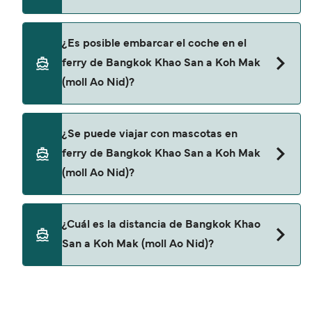
descrubrir las últimas promociones y descuentos
de las compañías navieras.
Sí, se puede viajar como pasajero a pie de
¿Es posible embarcar el coche en el
Bangkok Khao San a Koh Mak (moll Ao Nid) con:
ferry de Bangkok Khao San a Koh Mak
Boonsiri High Speed Ferries
(moll Ao Nid)?
No, no podrás llevar tu coche en el ferry a Koh
¿Se puede viajar con mascotas en
Mak (moll Ao Nid).
ferry de Bangkok Khao San a Koh Mak
(moll Ao Nid)?
No, no se admiten mascotas a bordo de los ferris.
¿Cuál es la distancia de Bangkok Khao
San a Koh Mak (moll Ao Nid)?
La distancia entre Bangkok Khao San y Koh Mak
(moll Ao Nid) es de aproximadamente 122 millas.