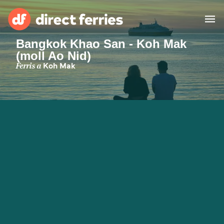
Bangkok Khao San - Koh Mak
(moll Ao Nid)
Països
Ferris a
Koh Mak
Bitllets de Ferry
Cercador de rutes i ports
Allotjament
Ferris
Catalan
El meu compte
United States
Suisse (FR)
Atenció al client
Россия
Portugal
대한민국
Suomi
Slovensko
Nederland