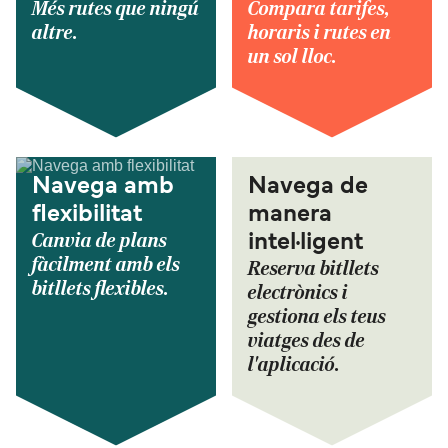
Més rutes que ningú
Compara tarifes,
altre.
horaris i rutes en
un sol lloc.
Navega amb
Navega de
flexibilitat
manera
Canvia de plans
intel·ligent
fàcilment amb els
Reserva bitllets
bitllets flexibles.
electrònics i
gestiona els teus
viatges des de
l'aplicació.