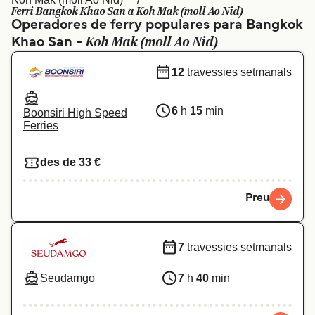
Ferri Bangkok Khao San a Koh Mak (moll Ao Nid)
Schweiz (DE)
Norge
Operadores de ferry populares para Bangkok
Koh Mak (moll Ao Nid)
Khao San -
Україна
Indonesia
12
travessies setmanals
المغرب
Maroc (FR)
6
h
15
min
Boonsiri High Speed
Ferries
des de 33 €
Preu
7
travessies setmanals
Seudamgo
7
h
40
min