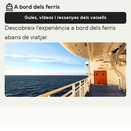
A bord dels ferris
12
travessies setmanals
Boonsiri High
Speed Ferries
30
min
Preu
Guíes, vídeos i ressenyes dels vaixells
Descobreix l'experiència a bord dels ferris
7
travessies setmanals
abans de viatjar.
Preu
Seudamgo
7
h
40
min
14
travessies setmanals
Seudamgo
30
min
Preu
Ferri Bangkok Suvarnabhumi International Airport a
Preu
Koh Mak (moll Ao Nid)
7
travessies setmanals
Seudamgo
Per a més informació, visita la nostra pàgina de
Ferris
6
h
40
min
de Koh Kood a Koh Mak
.