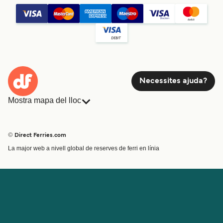
Preu
7
travessies setmanals
Seudamgo
50
min
Necessites ajuda?
Mostra mapa del lloc
Preu
Ferris
Reserves
Països
Allotjament
© Direct Ferries.com
Ferri Pattaya a Koh Mak (moll Ao Nid)
Atenció al client
Càrrega
La major web a nivell global de reserves de ferri en línia
Cercador de rutes i ports
Mini Creuer
7
travessies setmanals
Boonsiri High
Special Offers
Tren i ferri
Speed Ferries
7
h
15
min
Ofertes Especials
Bitllets de Ferry
Preu
Compte
Ajuda i assistència