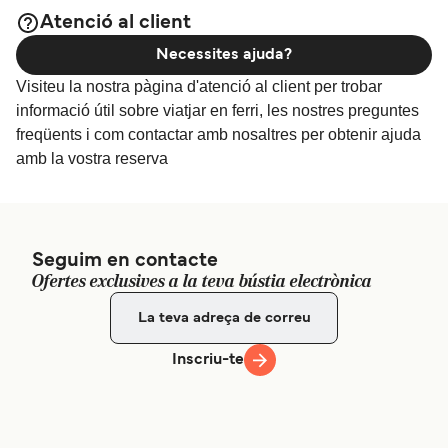
Atenció al client
Preu
Necessites ajuda?
Visiteu la nostra pàgina d'atenció al client per trobar
Ferri Koh Chang (Bang Bao Pier) a Koh Mak (moll Ao
informació útil sobre viatjar en ferri, les nostres preguntes
Nid)
freqüents i com contactar amb nosaltres per obtenir ajuda
12
travessies setmanals
amb la vostra reserva
Boonsiri High
Speed Ferries
1
hora
Seguim en contacte
Preu
Ofertes exclusives a la teva bústia electrònica
Ferri Laem Sok a Koh Mak (moll Ao Nid)
Inscriu-te
12
travessies setmanals
Boonsiri High
Speed Ferries
45
min