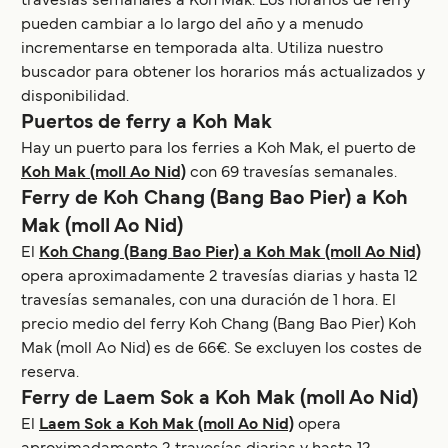
travesías semanales a Koh Mak. Los horarios de ferry
pueden cambiar a lo largo del año y a menudo
incrementarse en temporada alta. Utiliza nuestro
buscador para obtener los horarios más actualizados y
disponibilidad.
Puertos de ferry a Koh Mak
Hay un puerto para los ferries a Koh Mak, el puerto de
Koh Mak (moll Ao Nid)
con 69 travesías semanales.
Ferry de Koh Chang (Bang Bao Pier) a Koh
Mak (moll Ao Nid)
El
Koh Chang (Bang Bao Pier) a Koh Mak (moll Ao Nid)
opera aproximadamente 2 travesías diarias y hasta 12
travesías semanales, con una duración de 1 hora. El
precio medio del ferry Koh Chang (Bang Bao Pier) Koh
Mak (moll Ao Nid) es de 66€. Se excluyen los costes de
reserva.
Ferry de Laem Sok a Koh Mak (moll Ao Nid)
El
Laem Sok a Koh Mak (moll Ao Nid)
opera