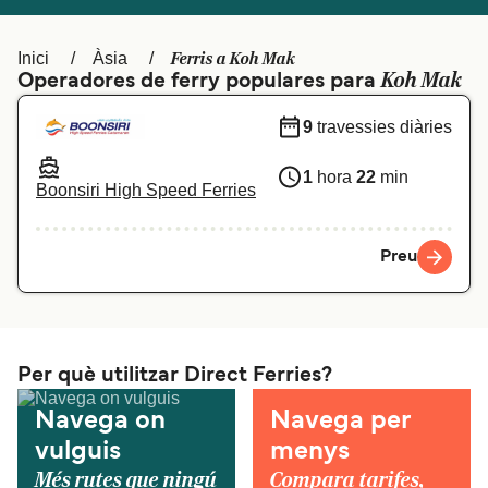
Schweiz (DE)
Norge
Ferris a Koh Mak
Inici
Àsia
Україна
Indonesia
Koh Mak
Operadores de ferry populares para
المغرب
Maroc (FR)
9
travessies diàries
1
hora
22
min
Boonsiri High Speed Ferries
Preu
Per què utilitzar Direct Ferries?
Navega on
Navega per
vulguis
menys
Més rutes que ningú
Compara tarifes,