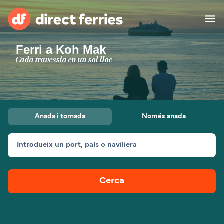
Ferri a Koh Mak
Països
Cada travessia en un sol lloc
Bitllets de Ferry
Cercador de rutes i ports
Allotjament
Ferris
Anada i tornada
Només anada
Catalan
Introdueix un port, país o naviliera
El meu compte
United States
Suisse (FR)
Atenció al client
Россия
Portugal
Cerca
대한민국
Suomi
Slovensko
Nederland