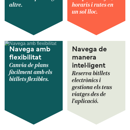
altre.
horaris i rutes en
un sol lloc.
Navega amb
Navega de
flexibilitat
manera
Canvia de plans
intel·ligent
fàcilment amb els
Reserva bitllets
bitllets flexibles.
electrònics i
gestiona els teus
viatges des de
l'aplicació.