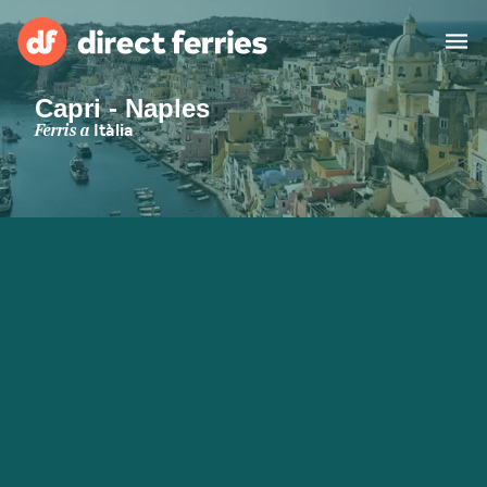
Capri - Naples
Països
Ferris a
Itàlia
Bitllets de Ferry
Cercador de rutes i ports
Allotjament
Ferris
Catalan
El meu compte
United States
Suisse (FR)
Atenció al client
Россия
Portugal
대한민국
Suomi
Slovensko
Nederland