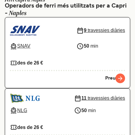
Ferri Capri a Naples
Operadors de ferri més utilitzats per a Capri
Schweiz (DE)
Norge
Naples
-
Україна
Indonesia
9
travessies diàries
المغرب
Maroc (FR)
SNAV
50
min
des de 26 €
Preu
11
travessies diàries
NLG
50
min
des de 26 €