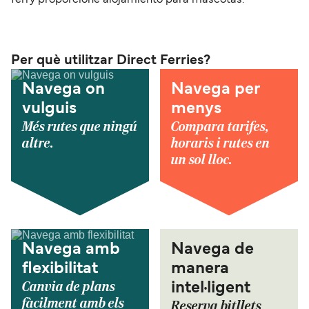
Per què utilitzar Direct Ferries?
Navega on
Navega per
vulguis
menys
Més rutes que ningú
Compara tarifes,
altre.
horaris i rutes en
un sol lloc.
Navega amb
Navega de
flexibilitat
manera
Canvia de plans
intel·ligent
fàcilment amb els
Reserva bitllets