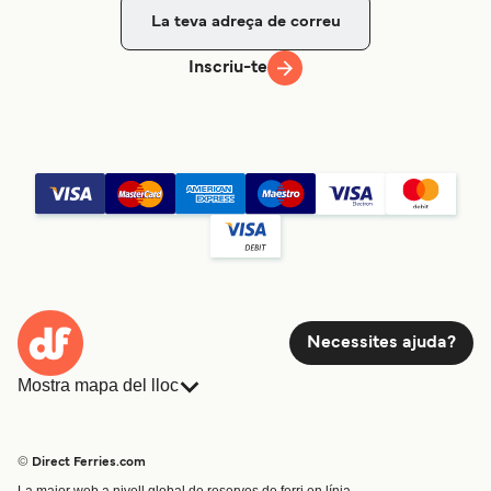
Inscriu-te
Necessites ajuda?
Mostra mapa del lloc
Ferris
Reserves
Països
Allotjament
© Direct Ferries.com
Atenció al client
Càrrega
La major web a nivell global de reserves de ferri en línia