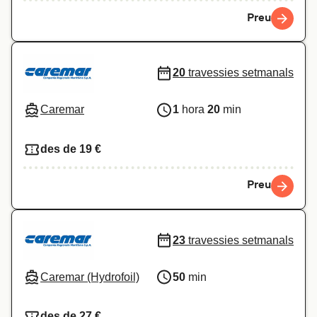
Preu
20
travessies setmanals
Caremar
1
hora
20
min
des de 19 €
Preu
23
travessies setmanals
Caremar (Hydrofoil)
50
min
des de 27 €