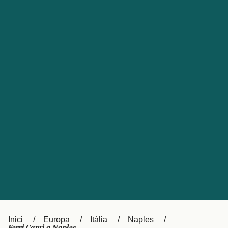
Česká republika
Australia
España
New Zealand
France
日本
Sverige
Ireland
Danmark
中国
Türkiye
العربية
UK
Österreich (DE)
Italia
Canada (FR)
Canada
België (NL)
Ελλάδα
Belgique (FR)
Inici
Europa
Itàlia
Naples
Polska
Deutschland