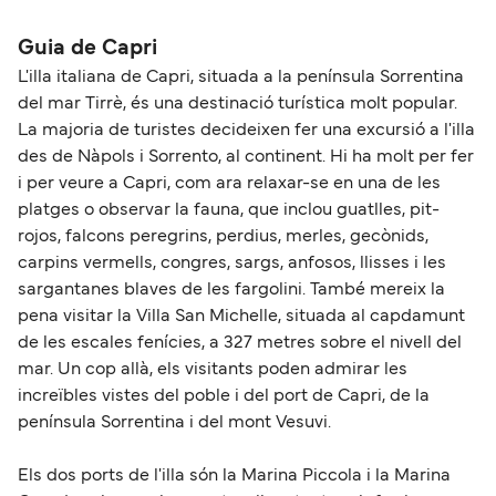
SNAV
aproximadamente 17 millas.
NLG
Guia de Capri
L'illa italiana de Capri, situada a la península Sorrentina
Caremar
del mar Tirrè, és una destinació turística molt popular.
La majoria de turistes decideixen fer una excursió a l'illa
des de Nàpols i Sorrento, al continent. Hi ha molt per fer
i per veure a Capri, com ara relaxar-se en una de les
platges o observar la fauna, que inclou guatlles, pit-
rojos, falcons peregrins, perdius, merles, gecònids,
carpins vermells, congres, sargs, anfosos, llisses i les
sargantanes blaves de les fargolini. També mereix la
pena visitar la Villa San Michelle, situada al capdamunt
de les escales fenícies, a 327 metres sobre el nivell del
mar. Un cop allà, els visitants poden admirar les
increïbles vistes del poble i del port de Capri, de la
península Sorrentina i del mont Vesuvi.
Els dos ports de l'illa són la Marina Piccola i la Marina