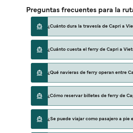
Preguntas frecuentes para la ruta
¿Cuánto dura la travesía de Capri a Vie
El tiempo de la travesía en ferry de Capri a
¿Cuánto cuesta el ferry de Capri a Viet
temporada a otra, por lo que te recomendam
El precio del ferry de Capri a Vietri sul mar
¿Qué navieras de ferry operan entre Ca
precio no incluye los gastos de reserva.
Hay 2 navieras populares que operan en la ru
¿Cómo reservar billetes de ferry de Cap
Alicost
Sant'andrea
Puedes reservar tu viaje de Capri a Vietri 
¿Se puede viajar como pasajero a pie en
ofertas para descrubrir las últimas promoc