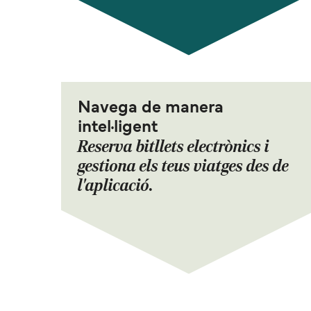
Navega de manera
intel·ligent
Reserva bitllets electrònics i
gestiona els teus viatges des de
l'aplicació.