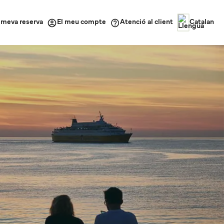
a meva reserva
Atenció al client
El meu compte
Catalan