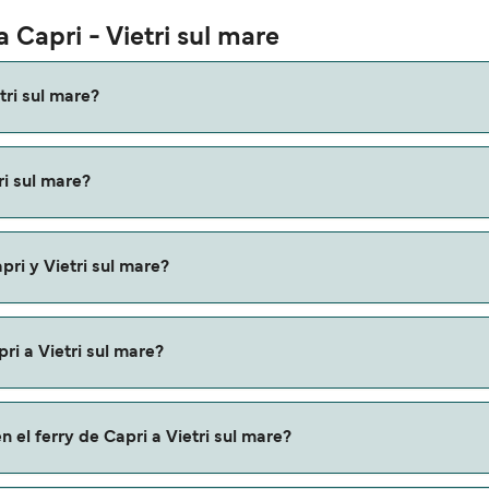
 Capri - Vietri sul mare
tri sul mare?
 Vietri sul mare es de aproximadamente 2 horas 8 minutos. La
ri sul mare?
os que verifiques online la información más actualizada.
e puede variar según la temporada. El precio promedio de un fe
pri y Vietri sul mare?
ta de Capri a Vietri sul mare. Estas son:
ri a Vietri sul mare?
sul mare a través de nuestro buscador de ferry online. Ademá
 el ferry de Capri a Vietri sul mare?
iones y descuentos de las compañías navieras.