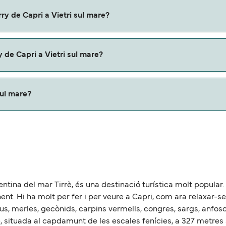
pri a Vietri sul mare con:
ry de Capri a Vietri sul mare?
etri sul mare.
 de Capri a Vietri sul mare?
erris.
sul mare?
es de aproximadamente 30 millas.
rrentina del mar Tirrè, és una destinació turística molt popular
inent. Hi ha molt per fer i per veure a Capri, com ara relaxar-
ius, merles, gecònids, carpins vermells, congres, sargs, anfosos
, situada al capdamunt de les escales fenícies, a 327 metres so