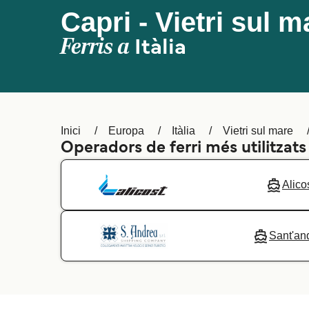
Capri - Vietri sul m
Ferris a
Itàlia
Inici
Europa
Itàlia
Vietri sul mare
Operadors de ferri més utilitzats
Alico
Sant'an