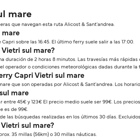
sul mare
ras que navegan esta ruta Alicost & Sant'andrea.
l mare
 Capri sobre las 16:45. El último ferry suele salir a las 17:00.
 Vietri sul mare?
e una duración de 2 horas 8 minutos. Las travesías más rápid
del operador o condiciones meteorológicas dadas durante la 
erry Capri Vietri sul mare
l mare que son operadas por Alicost & Sant'andrea. Los hora
 sul mare
lar entre 45€ y 123€ El precio medio suele ser 99€. Los preci
e es de 99€.
de las búsquedas realizadas en los últimos 30 días. Excluidos
Vietri sul mare?
prox. 35 millas (56km) o 30 millas náuticas.