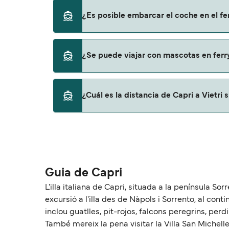
Sí, se puede viajar como pasajero a pie de Ca
¿Es posible embarcar el coche en el fer
Alicost
Sant'andrea
No, no podrás llevar tu coche en el ferry a Vi
¿Se puede viajar con mascotas en ferry
No, no se admiten mascotas a bordo de los f
¿Cuál es la distancia de Capri a Vietri 
La distancia entre Capri y Vietri sul mare 
Guia de Capri
L'illa italiana de Capri, situada a la península So
excursió a l'illa des de Nàpols i Sorrento, al cont
inclou guatlles, pit-rojos, falcons peregrins, perd
També mereix la pena visitar la Villa San Michelle