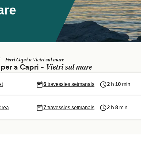
are
Ferri Capri a Vietri sul mare
Vietri sul mare
 per a Capri -
st
6
travessies setmanals
2
h
10
min
drea
7
travessies setmanals
2
h
8
min