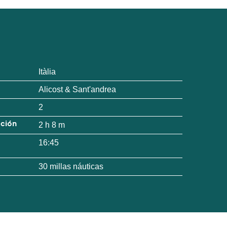
Itàlia
Alicost & Sant'andrea
2
ación
2 h 8 m
16:45
30 millas náuticas