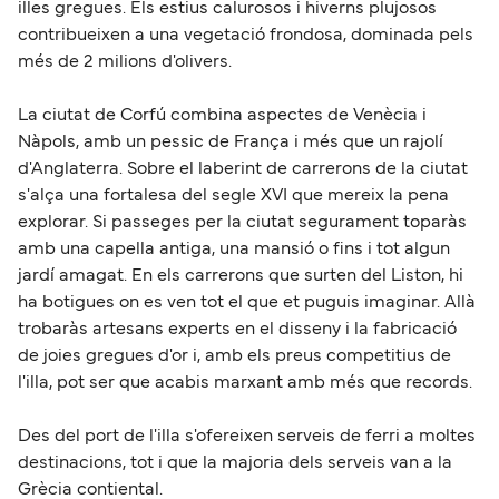
illes gregues. Els estius calurosos i hiverns plujosos
contribueixen a una vegetació frondosa, dominada pels
més de 2 milions d'olivers.
La ciutat de Corfú combina aspectes de Venècia i
Nàpols, amb un pessic de França i més que un rajolí
d'Anglaterra. Sobre el laberint de carrerons de la ciutat
s'alça una fortalesa del segle XVI que mereix la pena
explorar. Si passeges per la ciutat segurament toparàs
amb una capella antiga, una mansió o fins i tot algun
jardí amagat. En els carrerons que surten del Liston, hi
ha botigues on es ven tot el que et puguis imaginar. Allà
trobaràs artesans experts en el disseny i la fabricació
de joies gregues d'or i, amb els preus competitius de
l'illa, pot ser que acabis marxant amb més que records.
Des del port de l'illa s'ofereixen serveis de ferri a moltes
destinacions, tot i que la majoria dels serveis van a la
Grècia contiental.