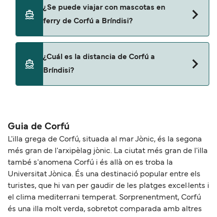
Sí, puedes viajar con un vehículo de Corfú a
¿Se puede viajar con mascotas en
Bríndisi con
ferry de Corfú a Bríndisi?
Grimaldi Lines
Sí, podrás viajar con mascotas a bordo en tu
¿Cuál es la distancia de Corfú a
ferry. Puede que necesites el pasaporte de tus
Bríndisi?
mascotas y otros documentos. Actualmente
puedes viajar con mascotas con:
La distancia entre Corfú y Bríndisi es de
Grimaldi Lines
aproximadamente 131 millas.
Guia de Corfú
L'illa grega de Corfú, situada al mar Jònic, és la segona
més gran de l'arxipèlag jònic. La ciutat més gran de l'illa
també s'anomena Corfú i és allà on es troba la
Universitat Jònica. És una destinació popular entre els
turistes, que hi van per gaudir de les platges excel·lents i
el clima mediterrani temperat. Sorprenentment, Corfú
és una illa molt verda, sobretot comparada amb altres