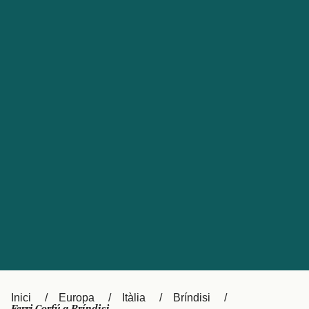
Česká republika
Australia
España
New Zealand
France
日本
Sverige
Ireland
Danmark
中国
Türkiye
العربية
UK
Österreich (DE)
Italia
Canada (FR)
Canada
België (NL)
Ελλάδα
Belgique (FR)
Inici
Europa
Itàlia
Bríndisi
Polska
Deutschland