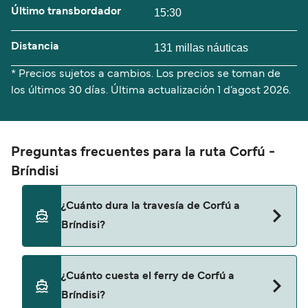
Último transbordador
15:30
Distancia
131 millas náuticas
* Precios sujetos a cambios. Los precios se toman de
los últimos 30 días. Última actualización
1 d’agost 2026.
Preguntas frecuentes para la ruta Corfú -
Bríndisi
¿Cuánto dura la travesía de Corfú a
Bríndisi?
El tiempo de la travesía en ferry de Corfú a
¿Cuánto cuesta el ferry de Corfú a
Bríndisi es de aproximadamente 6 horas 30
Bríndisi?
minutos. La duración de la travesía puede variar