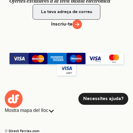
Ofertes exclusives a la teva bústia electrònica
Inscriu-te
Necessites ajuda?
Mostra mapa del lloc
Ferris
Reserves
Països
Allotjament
© Direct Ferries.com