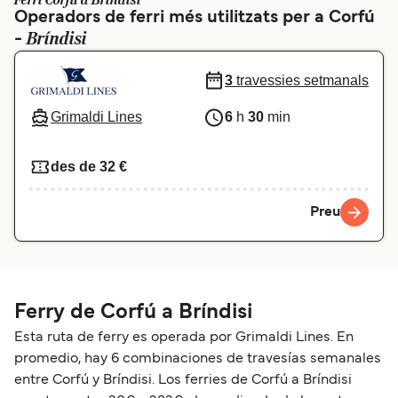
Ferri Corfú a Bríndisi
Operadors de ferri més utilitzats per a Corfú
Schweiz (DE)
Norge
Bríndisi
-
Україна
Indonesia
3
travessies setmanals
المغرب
Maroc (FR)
Grimaldi Lines
6
h
30
min
des de 32 €
Preu
Ferry de Corfú a Bríndisi
Esta ruta de ferry es operada por Grimaldi Lines. En
promedio, hay 6 combinaciones de travesías semanales
entre Corfú y Bríndisi. Los ferries de Corfú a Bríndisi