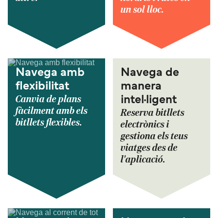
un sol lloc.
Navega amb
Navega de
flexibilitat
manera
Canvia de plans
intel·ligent
fàcilment amb els
Reserva bitllets
bitllets flexibles.
electrònics i
gestiona els teus
viatges des de
l'aplicació.