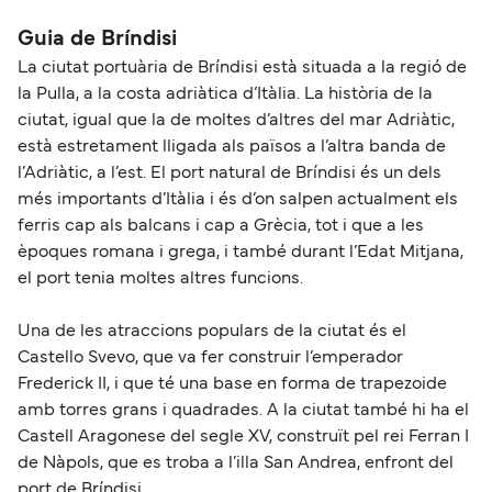
Guia de Bríndisi
La ciutat portuària de Bríndisi està situada a la regió de
la Pulla, a la costa adriàtica d’Itàlia. La història de la
ciutat, igual que la de moltes d’altres del mar Adriàtic,
està estretament lligada als països a l’altra banda de
l’Adriàtic, a l’est. El port natural de Bríndisi és un dels
més importants d’Itàlia i és d’on salpen actualment els
ferris cap als balcans i cap a Grècia, tot i que a les
èpoques romana i grega, i també durant l’Edat Mitjana,
el port tenia moltes altres funcions.
Una de les atraccions populars de la ciutat és el
Castello Svevo, que va fer construir l’emperador
Frederick II, i que té una base en forma de trapezoide
amb torres grans i quadrades. A la ciutat també hi ha el
Castell Aragonese del segle XV, construït pel rei Ferran I
de Nàpols, que es troba a l’illa San Andrea, enfront del
port de Bríndisi.