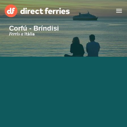
Corfú - Bríndisi
Països
Ferris a
Itàlia
Bitllets de Ferry
Cercador de rutes i ports
Allotjament
Ferris
Catalan
El meu compte
United States
Suisse (FR)
Atenció al client
Россия
Portugal
대한민국
Suomi
Slovensko
Nederland