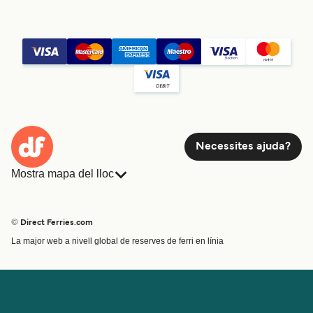
Necessites ajuda?
Mostra mapa del lloc
Ferris
Reserves
Països
Allotjament
© Direct Ferries.com
Atenció al client
Càrrega
La major web a nivell global de reserves de ferri en línia
Cercador de rutes i ports
Mini Creuer
Special Offers
Tren i ferri
Ofertes Especials
Bitllets de Ferry