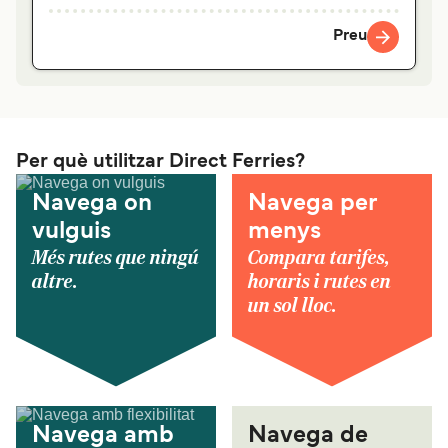
Preu
Per què utilitzar Direct Ferries?
Navega on
Navega per
vulguis
menys
Més rutes que ningú
Compara tarifes,
altre.
horaris i rutes en
un sol lloc.
Navega amb
Navega de