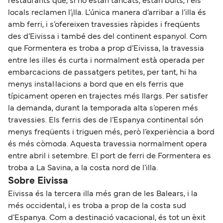
restaurants que, si no estan tancats, estan buits, i els
locals reclamen l’¡lla. L’única manera d’arribar a l’illa és
amb ferri, i s’ofereixen travessies ràpides i freqüents
des d’Eivissa i també des del continent espanyol. Com
que Formentera es troba a prop d’Eivissa, la travessia
entre les illes és curta i normalment està operada per
embarcacions de passatgers petites, per tant, hi ha
menys instal·lacions a bord que en els ferris que
típicament operen en trajectes més llargs. Per satisfer
la demanda, durant la temporada alta s’operen més
travessies. Els ferris des de l’Espanya continental són
menys freqüents i triguen més, però l’experiència a bord
és més còmoda. Aquesta travessia normalment opera
entre abril i setembre. El port de ferri de Formentera es
troba a La Savina, a la costa nord de l’illa.
Sobre Eivissa
Eivissa és la tercera illa més gran de les Balears, i la
més occidental, i es troba a prop de la costa sud
d’Espanya. Com a destinació vacacional, és tot un èxit