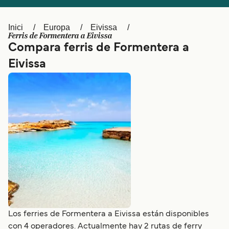
Schweiz (DE)
Norge
Inici
Europa
Eivissa
Україна
Indonesia
Ferris de Formentera a Eivissa
Compara ferris de Formentera a
المغرب
Maroc (FR)
Eivissa
Los ferries de Formentera a Eivissa están disponibles
con 4 operadores. Actualmente hay 2 rutas de ferry