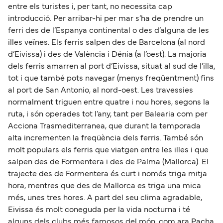
entre els turistes i, per tant, no necessita cap
introducció. Per arribar-hi per mar s’ha de prendre un
ferri des de l’Espanya continental o des d’alguna de les
illes veïnes. Els ferris salpen des de Barcelona (al nord
d’Eivissa) i des de València i Dénia (a l’oest). La majoria
dels ferris amarren al port d’Eivissa, situat al sud de l’illa,
tot i que també pots navegar (menys freqüentment) fins
al port de San Antonio, al nord-oest. Les travessies
normalment triguen entre quatre i nou hores, segons la
ruta, i són operades tot l’any, tant per Balearia com per
Acciona Trasmediterranea, que durant la temporada
alta incrementen la freqüència dels ferris. També són
molt populars els ferris que viatgen entre les illes i que
salpen des de Formentera i des de Palma (Mallorca). El
trajecte des de Formentera és curt i només triga mitja
hora, mentres que des de Mallorca es triga una mica
més, unes tres hores. A part del seu clima agradable,
Eivissa és molt coneguda per la vida nocturna i té
alguns dels clubs més famosos del món, com ara Pacha