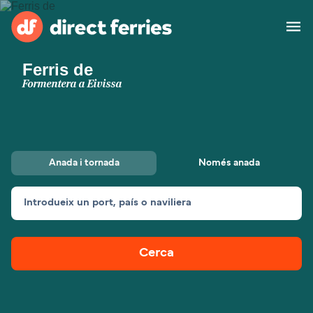
Ferris de
Països
Formentera a Eivissa
Bitllets de Ferry
Cercador de rutes i ports
Allotjament
Ferris
Anada i tornada
Només anada
Catalan
Introdueix un port, país o naviliera
El meu compte
United States
Suisse (FR)
Atenció al client
Россия
Portugal
Cerca
대한민국
Suomi
Slovensko
Nederland