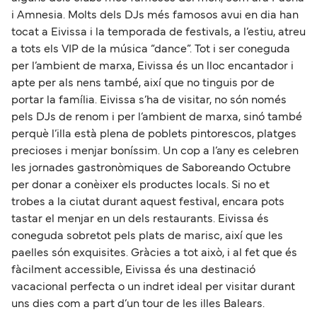
i Amnesia. Molts dels DJs més famosos avui en dia han
tocat a Eivissa i la temporada de festivals, a l’estiu, atreu
a tots els VIP de la música “dance”. Tot i ser coneguda
per l’ambient de marxa, Eivissa és un lloc encantador i
apte per als nens també, així que no tinguis por de
portar la família. Eivissa s’ha de visitar, no són només
pels DJs de renom i per l’ambient de marxa, sinó també
perquè l’illa està plena de poblets pintorescos, platges
precioses i menjar boníssim. Un cop a l’any es celebren
les jornades gastronòmiques de Saboreando Octubre
per donar a conèixer els productes locals. Si no et
trobes a la ciutat durant aquest festival, encara pots
tastar el menjar en un dels restaurants. Eivissa és
coneguda sobretot pels plats de marisc, així que les
paelles són exquisites. Gràcies a tot això, i al fet que és
fàcilment accessible, Eivissa és una destinació
vacacional perfecta o un indret ideal per visitar durant
uns dies com a part d’un tour de les illes Balears.