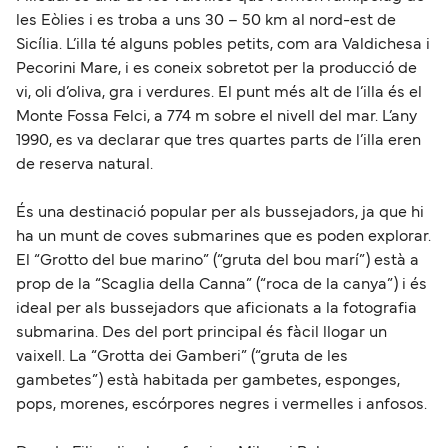
les Eòlies i es troba a uns 30 – 50 km al nord-est de
Sicília. L’illa té alguns pobles petits, com ara Valdichesa i
Pecorini Mare, i es coneix sobretot per la producció de
vi, oli d’oliva, gra i verdures. El punt més alt de l’illa és el
Monte Fossa Felci, a 774 m sobre el nivell del mar. L’any
1990, es va declarar que tres quartes parts de l’illa eren
de reserva natural.
És una destinació popular per als bussejadors, ja que hi
ha un munt de coves submarines que es poden explorar.
El “Grotto del bue marino” (“gruta del bou marí”) està a
prop de la “Scaglia della Canna” (“roca de la canya”) i és
ideal per als bussejadors que aficionats a la fotografia
submarina. Des del port principal és fàcil llogar un
vaixell. La “Grotta dei Gamberi” (“gruta de les
gambetes”) està habitada per gambetes, esponges,
pops, morenes, escórpores negres i vermelles i anfosos.