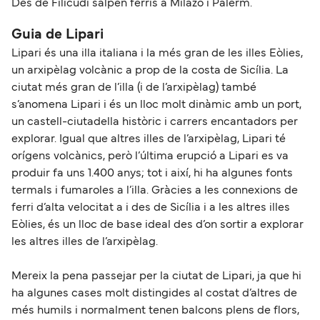
Des de Filicudi salpen ferris a Milazo i Palerm.
Guia de Lipari
Lipari és una illa italiana i la més gran de les illes Eòlies,
un arxipèlag volcànic a prop de la costa de Sicília. La
ciutat més gran de l’illa (i de l’arxipèlag) també
s’anomena Lipari i és un lloc molt dinàmic amb un port,
un castell-ciutadella històric i carrers encantadors per
explorar. Igual que altres illes de l’arxipèlag, Lipari té
orígens volcànics, però l’última erupció a Lipari es va
produir fa uns 1.400 anys; tot i així, hi ha algunes fonts
termals i fumaroles a l’illa. Gràcies a les connexions de
ferri d’alta velocitat a i des de Sicília i a les altres illes
Eòlies, és un lloc de base ideal des d’on sortir a explorar
les altres illes de l’arxipèlag.
Mereix la pena passejar per la ciutat de Lipari, ja que hi
ha algunes cases molt distingides al costat d’altres de
més humils i normalment tenen balcons plens de flors,