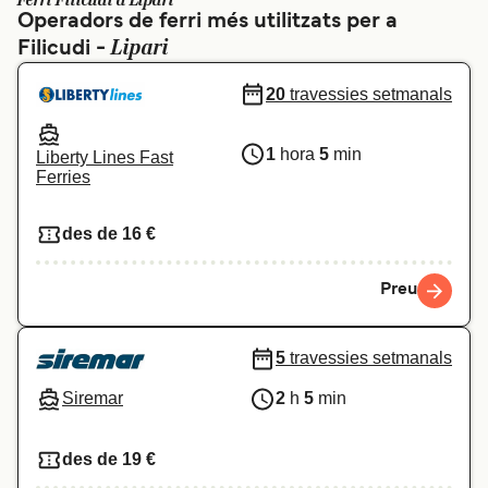
Ferri Filicudi a Lipari
Operadors de ferri més utilitzats per a
Schweiz (DE)
Norge
Lipari
Filicudi -
Україна
Indonesia
20
travessies setmanals
المغرب
Maroc (FR)
1
hora
5
min
Liberty Lines Fast
Ferries
des de 16 €
Preu
5
travessies setmanals
Siremar
2
h
5
min
des de 19 €