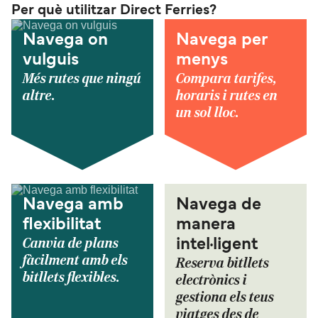
Per què utilitzar Direct Ferries?
Navega on
Navega per
vulguis
menys
Més rutes que ningú
Compara tarifes,
altre.
horaris i rutes en
un sol lloc.
Navega amb
Navega de
flexibilitat
manera
Canvia de plans
intel·ligent
fàcilment amb els
Reserva bitllets
bitllets flexibles.
electrònics i
gestiona els teus
viatges des de