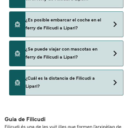
Además, también puedes consultar nuestra
página de ofertas para descrubrir las últimas
promociones y descuentos de las compañías
Sí, se puede viajar como pasajero a pie de Filicudi
¿Es posible embarcar el coche en el
navieras.
a Lipari con:
ferry de Filicudi a Lipari?
Liberty Lines Fast Ferries
Siremar
Sí, puedes viajar con un vehículo de Filicudi a
¿Se puede viajar con mascotas en
Lipari con
ferry de Filicudi a Lipari?
Siremar
Sí, podrás viajar con mascotas a bordo en tu
¿Cuál es la distancia de Filicudi a
ferry. Puede que necesites el pasaporte de tus
Lipari?
mascotas y otros documentos. Actualmente
puedes viajar con mascotas con:
La distancia entre Filicudi y Lipari es de
Liberty Lines Fast Ferries
aproximadamente 23 millas.
Guia de Filicudi
Filicudi és una de les vuit illes que formen l’arxipèlag de