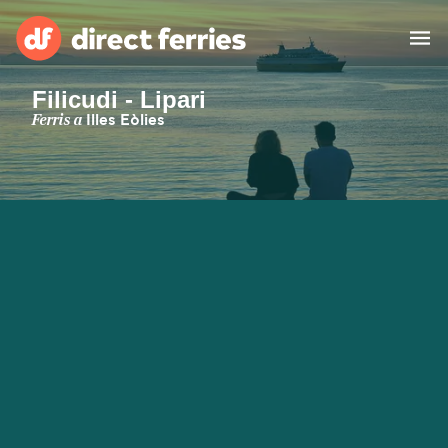
Filicudi - Lipari
Països
Ferris a
Illes Eòlies
Bitllets de Ferry
Cercador de rutes i ports
Allotjament
Ferris
Catalan
El meu compte
United States
Suisse (FR)
Atenció al client
Россия
Portugal
대한민국
Suomi
Slovensko
Nederland