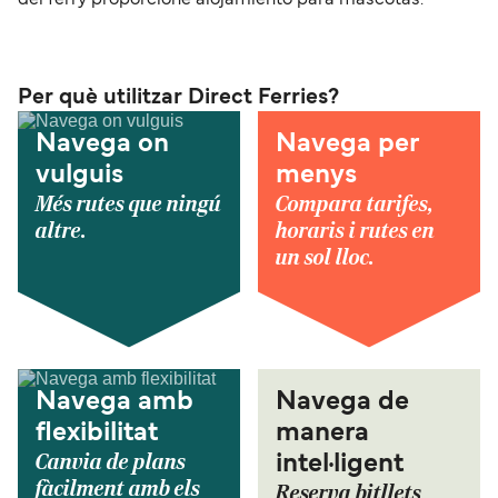
Per què utilitzar Direct Ferries?
Navega on
Navega per
vulguis
menys
Més rutes que ningú
Compara tarifes,
altre.
horaris i rutes en
un sol lloc.
Navega amb
Navega de
flexibilitat
manera
Canvia de plans
intel·ligent
fàcilment amb els
Reserva bitllets