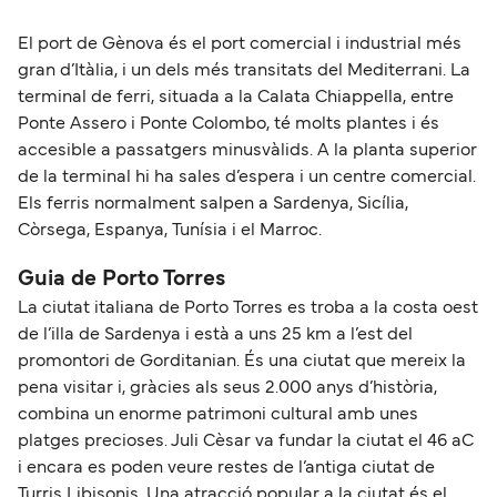
El port de Gènova és el port comercial i industrial més
gran d’Itàlia, i un dels més transitats del Mediterrani. La
terminal de ferri, situada a la Calata Chiappella, entre
Ponte Assero i Ponte Colombo, té molts plantes i és
accesible a passatgers minusvàlids. A la planta superior
de la terminal hi ha sales d’espera i un centre comercial.
Els ferris normalment salpen a Sardenya, Sicília,
Còrsega, Espanya, Tunísia i el Marroc.
Guia de Porto Torres
La ciutat italiana de Porto Torres es troba a la costa oest
de l’illa de Sardenya i està a uns 25 km a l’est del
promontori de Gorditanian. És una ciutat que mereix la
pena visitar i, gràcies als seus 2.000 anys d’història,
combina un enorme patrimoni cultural amb unes
platges precioses. Juli Cèsar va fundar la ciutat el 46 aC
i encara es poden veure restes de l’antiga ciutat de
Turris Libisonis. Una atracció popular a la ciutat és el