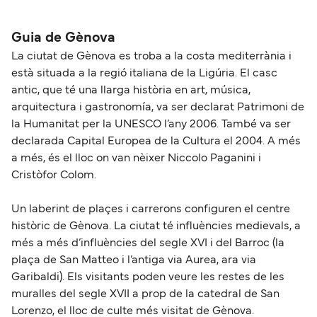
Grandi Navi Veloci
aproximadamente 214 millas.
Guia de Gènova
La ciutat de Gènova es troba a la costa mediterrània i
està situada a la regió italiana de la Ligúria. El casc
antic, que té una llarga història en art, música,
arquitectura i gastronomía, va ser declarat Patrimoni de
la Humanitat per la UNESCO l’any 2006. També va ser
declarada Capital Europea de la Cultura el 2004. A més
a més, és el lloc on van nèixer Niccolo Paganini i
Cristòfor Colom.
Un laberint de plaçes i carrerons configuren el centre
històric de Gènova. La ciutat té influències medievals, a
més a més d’influències del segle XVI i del Barroc (la
plaça de San Matteo i l’antiga via Aurea, ara via
Garibaldi). Els visitants poden veure les restes de les
muralles del segle XVII a prop de la catedral de San
Lorenzo, el lloc de culte més visitat de Gènova.