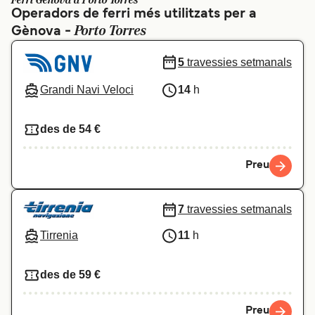
Ferri Gènova a Porto Torres
Operadors de ferri més utilitzats per a
Schweiz (DE)
Norge
Porto Torres
Gènova -
Україна
Indonesia
5
travessies setmanals
المغرب
Maroc (FR)
Grandi Navi Veloci
14
h
des de 54 €
Preu
7
travessies setmanals
Tirrenia
11
h
des de 59 €
Preu