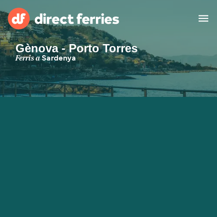
Gènova - Porto Torres
Països
Ferris a
Sardenya
Bitllets de Ferry
Cercador de rutes i ports
Allotjament
Ferris
Catalan
El meu compte
United States
Suisse (FR)
Atenció al client
Россия
Portugal
대한민국
Suomi
Slovensko
Nederland