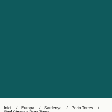
Česká republika
Australia
España
New Zealand
France
日本
Sverige
Ireland
Danmark
中国
Türkiye
العربية
UK
Österreich (DE)
Italia
Canada (FR)
Canada
België (NL)
Ελλάδα
Belgique (FR)
Inici
Europa
Sardenya
Porto Torres
Polska
Deutschland