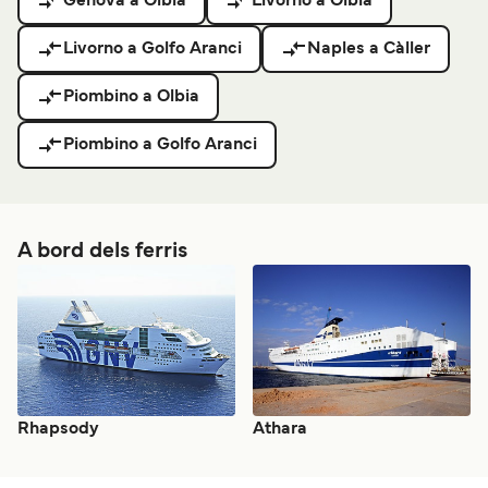
Gènova a Olbia
Livorno a Olbia
Livorno a Golfo Aranci
Naples a Càller
Piombino a Olbia
Piombino a Golfo Aranci
A bord dels ferris
Rhapsody
Athara