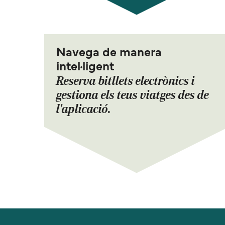
Navega de manera
intel·ligent
Reserva bitllets electrònics i
gestiona els teus viatges des de
l'aplicació.