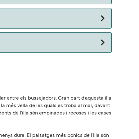
pular entre els bussejadors. Gran part d’aquesta illa
, la més vella de les quals es troba al mar, davant
ndents de l’illa són empinades i rocoses i les cases
menys dura. El paisatges més bonics de l’illa són