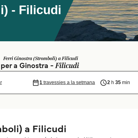
) - Filicudi
Ferri Ginostra (Stromboli) a Filicudi
Filicudi
 per a Ginostra -
r
1
travessies a la setmana
2
h
35
min
oli) a Filicudi