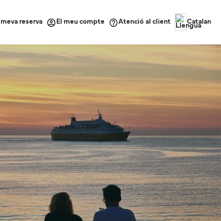
a meva reserva
Atenció al client
El meu compte
Catalan