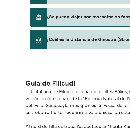
Siremar
Sí, puedes viajar con un vehículo de Ginostra
¿Se puede viajar con mascotas en ferry
Siremar
No, no se admiten mascotas a bordo de los f
¿Cuál es la distancia de Ginostra (Strom
La distancia entre Ginostra (Stromboli) y Fi
Guia de Filicudi
L’illa italiana de Filicudi és una de les illes Eòli
volcànica forma part de la “Reserva Natural de l’il
del ‘Fil di Sciacca’, la més gran és la ‘Fossa dell
es troben a Porto Pecorini i a Valdichiesa, on està 
Al nord de l’illa es troba l’espectacular “Punta 