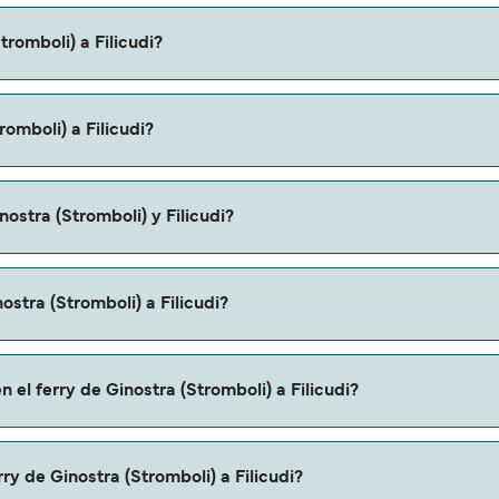
tromboli) a Filicudi?
a (Stromboli) a Filicudi es de aproximadamente 2 horas 35 min
romboli) a Filicudi?
omendamos que verifiques online la información más actualiz
 Filicudi puede variar según la temporada. El precio promedio 
ostra (Stromboli) y Filicudi?
 reserva.
ostra (Stromboli) a Filicudi.
ostra (Stromboli) a Filicudi?
oli) a Filicudi a través de nuestro buscador de ferry online
 el ferry de Ginostra (Stromboli) a Filicudi?
mas promociones y descuentos de las compañías navieras.
nostra (Stromboli) a Filicudi con:
ry de Ginostra (Stromboli) a Filicudi?