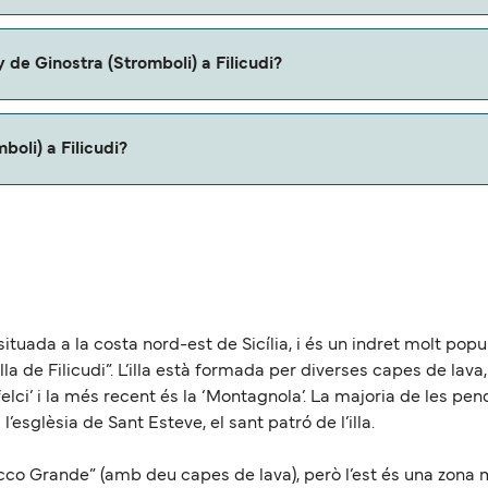
 (Stromboli) a Filicudi con
 de Ginostra (Stromboli) a Filicudi?
erris.
boli) a Filicudi?
licudi es de aproximadamente 39 millas.
es, situada a la costa nord-est de Sicília, i és un indret molt po
la de Filicudi”. L’illa està formada per diverses capes de lava
e felci’ i la més recent és la ‘Montagnola’. La majoria de les pe
l’esglèsia de Sant Esteve, el sant patró de l’illa.
Zucco Grande” (amb deu capes de lava), però l’est és una zona 