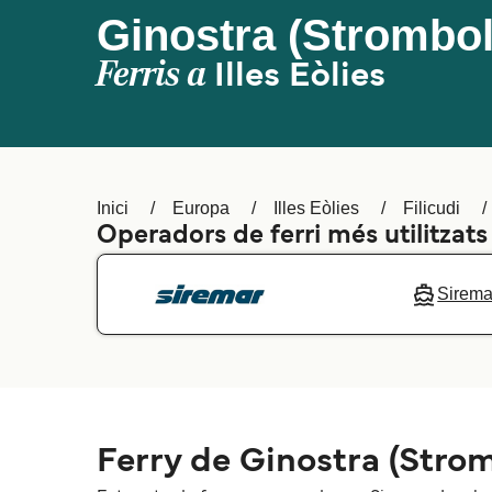
Ginostra (Stromboli
Ferris a
Illes Eòlies
Inici
Europa
Illes Eòlies
Filicudi
Operadors de ferri més utilitzats
Sirema
Ferry de Ginostra (Stromb