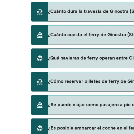
¿Cuánto dura la travesía de Ginostra (S
El tiempo de la travesía en ferry de Ginostr
¿Cuánto cuesta el ferry de Ginostra (St
de una temporada a otra, por lo que te rec
El precio del ferry de Ginostra (Stromboli) a
¿Qué navieras de ferry operan entre Gin
es de 68€. El precio no incluye los gastos de
Siremar proporciona travesías en ferry de Gin
¿Cómo reservar billetes de ferry de Gin
Puedes reservar tu viaje de Ginostra (Stromb
¿Se puede viajar como pasajero a pie en
página de ofertas para descrubrir las últi
Sí, se puede viajar como pasajero a pie de Gi
¿Es posible embarcar el coche en el fer