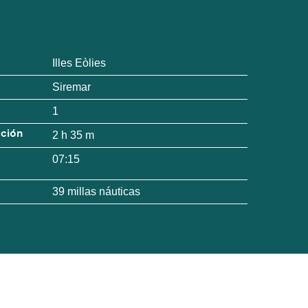
Illes Eòlies
Siremar
1
ación
2 h 35 m
07:15
39 millas náuticas