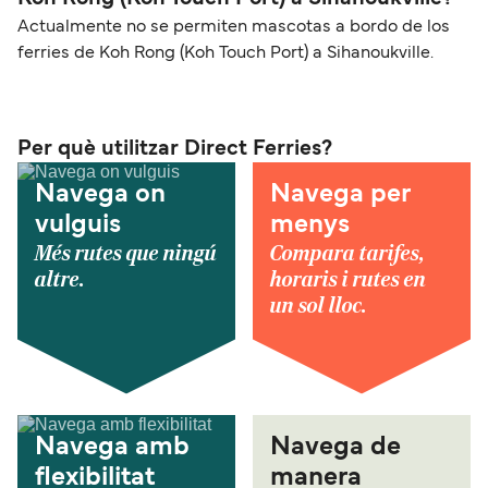
Actualmente no se permiten mascotas a bordo de los
ferries de Koh Rong (Koh Touch Port) a Sihanoukville.
Per què utilitzar Direct Ferries?
Navega on
Navega per
vulguis
menys
Més rutes que ningú
Compara tarifes,
altre.
horaris i rutes en
un sol lloc.
Navega amb
Navega de
flexibilitat
manera