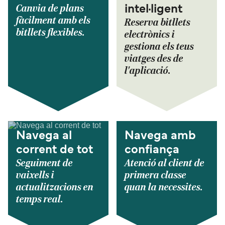
Canvia de plans
intel·ligent
fàcilment amb els
Reserva bitllets
bitllets flexibles.
electrònics i
gestiona els teus
viatges des de
l'aplicació.
Navega al
Navega amb
corrent de tot
confiança
Seguiment de
Atenció al client de
vaixells i
primera classe
actualitzacions en
quan la necessites.
temps real.