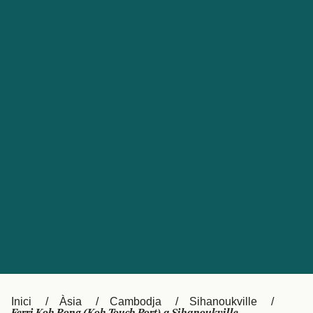
Česká republika
Australia
España
New Zealand
France
日本
Sverige
Ireland
Danmark
中国
Türkiye
العربية
UK
Österreich (DE)
Italia
Canada (FR)
Canada
België (NL)
Ελλάδα
Belgique (FR)
Inici
Àsia
Cambodja
Sihanoukville
Polska
Deutschland