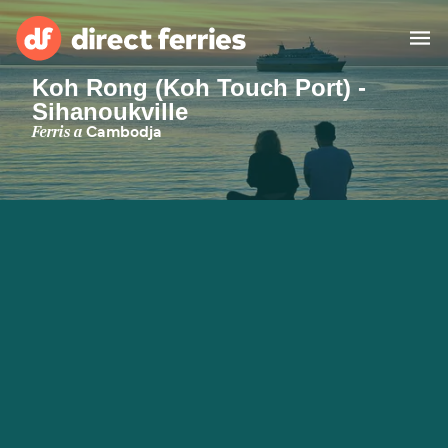
Koh Rong (Koh Touch Port) -
Sihanoukville
Països
Ferris a
Cambodja
Bitllets de Ferry
Cercador de rutes i ports
Allotjament
Ferris
Catalan
El meu compte
United States
Suisse (FR)
Atenció al client
Россия
Portugal
대한민국
Suomi
Slovensko
Nederland