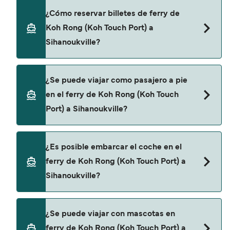
Speed Ferry Cambodia proporciona travesías en
¿Cómo reservar billetes de ferry de
ferry de Koh Rong (Koh Touch Port) a
Koh Rong (Koh Touch Port) a
Sihanoukville.
Sihanoukville?
Puedes reservar tu viaje de Koh Rong (Koh Touch
¿Se puede viajar como pasajero a pie
Port) a Sihanoukville a través de nuestro
en el ferry de Koh Rong (Koh Touch
buscador de ferry online. Además, también
Port) a Sihanoukville?
puedes consultar nuestra página de ofertas para
descrubrir las últimas promociones y descuentos
de las compañías navieras.
Sí, se puede viajar como pasajero a pie de Koh
¿Es posible embarcar el coche en el
Rong (Koh Touch Port) a Sihanoukville con:
ferry de Koh Rong (Koh Touch Port) a
Speed Ferry Cambodia
Sihanoukville?
No, no podrás llevar tu coche en el ferry a
¿Se puede viajar con mascotas en
Sihanoukville.
ferry de Koh Rong (Koh Touch Port) a