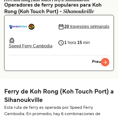
Ferri Koh Rong (Koh Touch Port) a Sihanoukville
Operadores de ferry populares para Koh
Schweiz (DE)
Norge
Sihanoukville
Rong (Koh Touch Port) -
Україна
Indonesia
20
travessies setmanals
المغرب
Maroc (FR)
1
hora
15
min
Speed Ferry Cambodia
Preu
Ferry de Koh Rong (Koh Touch Port) a
Sihanoukville
Esta ruta de ferry es operada por Speed Ferry
Cambodia. En promedio, hay 6 combinaciones de