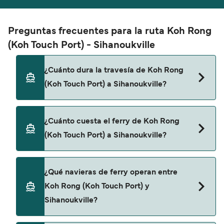
Preguntas frecuentes para la ruta Koh Rong
(Koh Touch Port) - Sihanoukville
¿Cuánto dura la travesía de Koh Rong
(Koh Touch Port) a Sihanoukville?
El tiempo de la travesía en ferry de Koh Rong
¿Cuánto cuesta el ferry de Koh Rong
(Koh Touch Port) a Sihanoukville es de
(Koh Touch Port) a Sihanoukville?
aproximadamente 1 hora 15 minutos. La duración
de la travesía puede variar de una temporada a
otra, por lo que te recomendamos que verifiques
El precio del ferry de Koh Rong (Koh Touch Port) a
¿Qué navieras de ferry operan entre
online la información más actualizada.
Sihanoukville puede variar según la temporada. El
Koh Rong (Koh Touch Port) y
precio promedio de un ferry de Koh Rong (Koh
Sihanoukville?
Touch Port) a Sihanoukville es de 29€. El precio no
incluye los gastos de reserva.