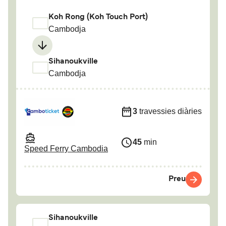
Koh Rong (Koh Touch Port)
Cambodja
Sihanoukville
Cambodja
3
travessies diàries
45
min
Speed Ferry Cambodia
Preu
Sihanoukville