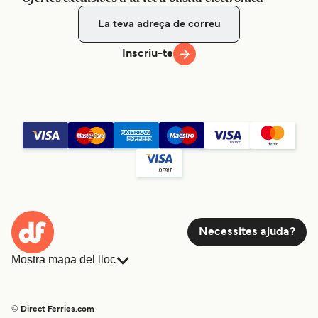
Inscriu-te
Necessites ajuda?
Mostra mapa del lloc
Ferris
Reserves
Països
Allotjament
© Direct Ferries.com