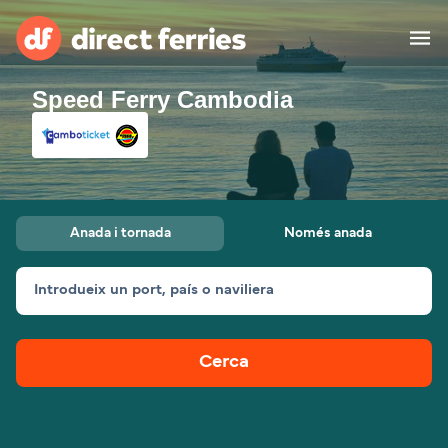
Speed Ferry Cambodia
Països
Bitllets de Ferry
Cercador de rutes i ports
Allotjament
Ferris
Anada i tornada
Només anada
Catalan
Introdueix un port, país o naviliera
El meu compte
United States
Suisse (FR)
Atenció al client
Россия
Portugal
Cerca
대한민국
Suomi
Slovensko
Nederland