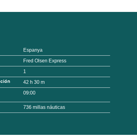
Espanya
Fred Olsen Express
1
ación
42 h 30 m
09:00
736 millas náuticas