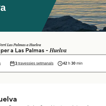
va
Ferri Las Palmas a Huelva
Huelva
s per a Las Palmas -
s
3
travessies setmanals
42
h
30
min
uelva