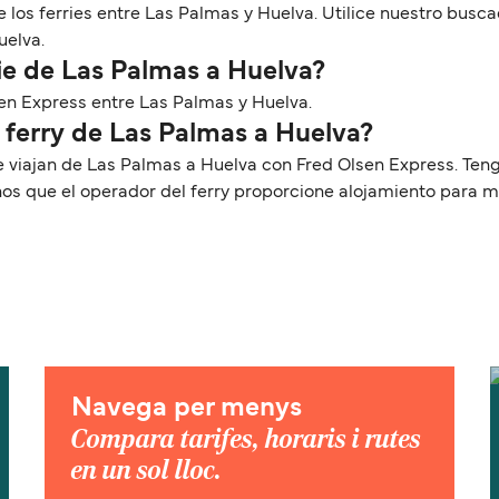
 los ferries entre Las Palmas y Huelva. Utilice nuestro busc
uelva.
ie de Las Palmas a Huelva?
lsen Express entre Las Palmas y Huelva.
 ferry de Las Palmas a Huelva?
ue viajan de Las Palmas a Huelva con Fred Olsen Express. Te
nos que el operador del ferry proporcione alojamiento para 
Navega per menys
Compara tarifes, horaris i rutes
en un sol lloc.