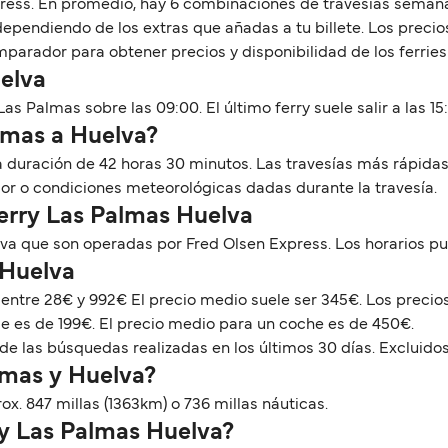
press. En promedio, hay 6 combinaciones de travesías semana
pendiendo de los extras que añadas a tu billete. Los precios
parador para obtener precios y disponibilidad de los ferrie
uelva
as Palmas sobre las 09:00. El último ferry suele salir a las 15
almas a Huelva?
na duración de 42 horas 30 minutos. Las travesías más rápid
dor o condiciones meteorológicas dadas durante la travesía.
Ferry Las Palmas Huelva
va que son operadas por Fred Olsen Express. Los horarios p
 Huelva
r entre 28€ y 992€ El precio medio suele ser 345€. Los prec
ie es de 199€. El precio medio para un coche es de 450€.
de las búsquedas realizadas en los últimos 30 días. Excluidos
lmas y Huelva?
x. 847 millas (1363km) o 736 millas náuticas.
ry Las Palmas Huelva?