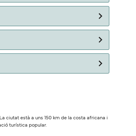
 otros documentos. Actualmente puedes viajar
La ciutat està a uns 150 km de la costa africana i
nació turística popular.