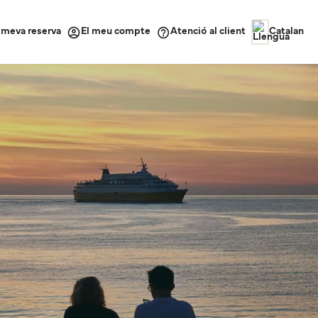
a meva reserva
Atenció al client
El meu compte
Catalan