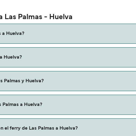
ta Las Palmas - Huelva
s a Huelva?
lmas a Huelva es de aproximadamente 42 horas 30 minutos. La
 a Huelva?
os que verifiques online la información más actualizada.
puede variar según la temporada. El precio promedio de un fe
as Palmas y Huelva?
 ferry de Las Palmas a Huelva.
as Palmas a Huelva?
elva a través de nuestro buscador de ferry online. Además,
n el ferry de Las Palmas a Huelva?
iones y descuentos de las compañías navieras.