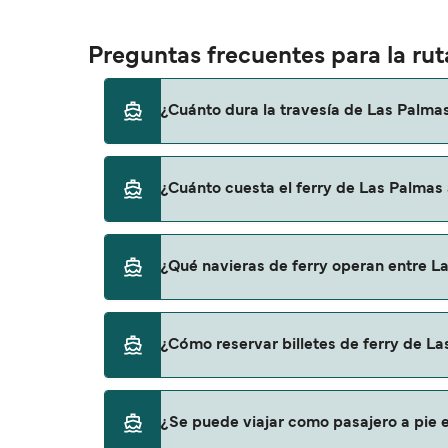
Preguntas frecuentes para la ru
¿Cuánto dura la travesía de Las Palma
El tiempo de la travesía en ferry de Las Pa
¿Cuánto cuesta el ferry de Las Palmas
temporada a otra, por lo que te recomendam
El precio del ferry de Las Palmas a Huelva 
¿Qué navieras de ferry operan entre L
precio no incluye los gastos de reserva.
Fred Olsen Express proporciona travesías en
¿Cómo reservar billetes de ferry de L
Puedes reservar tu viaje de Las Palmas a Hu
¿Se puede viajar como pasajero a pie e
ofertas para descrubrir las últimas promoc