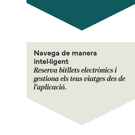
Navega de manera
intel·ligent
Reserva bitllets electrònics i
gestiona els teus viatges des de
l'aplicació.