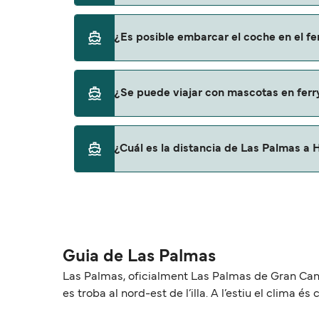
Sí, se puede viajar como pasajero a pie de 
¿Es posible embarcar el coche en el f
Fred Olsen Express
Sí, puedes viajar con un vehículo de Las Pa
¿Se puede viajar con mascotas en ferr
Fred Olsen Express
Sí, podrás viajar con mascotas a bordo en t
¿Cuál es la distancia de Las Palmas a 
con mascotas con:
Fred Olsen Express
La distancia entre Las Palmas y Huelva es 
Guia de Las Palmas
Las Palmas, oficialment Las Palmas de Gran Canaria
es troba al nord-est de l’illa. A l’estiu el clima és