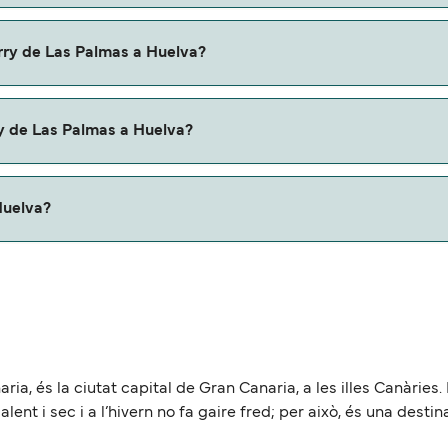
Las Palmas a Huelva con:
erry de Las Palmas a Huelva?
lmas a Huelva con
y de Las Palmas a Huelva?
u ferry. Puede que necesites el pasaporte de tus mascotas y
Huelva?
de aproximadamente 736 millas.
, és la ciutat capital de Gran Canaria, a les illes Canàries. 
 calent i sec i a l’hivern no fa gaire fred; per això, és una desti