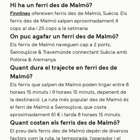
Hi ha un ferri des de Malmö?
Finnlines
ofereixen ferris des de Malmö, Suècia. Els
ferris des de Malmö salpen aproximadament 4
cops al dia i 25 cops a la setmana.
On puc agafar un ferri des de Malmö?
Els ferris de Malmö naveguen cap a 2 ports;
Świnoujście & Travemünde connectant Suècia amb
Polònia & Alemanya.
Quant dura el trajecte en ferri des de
Malmö?
Els ferris que salpen de Malmö poden trigar entre 8
horaes 15 minuts i 9 horaes 15 minuts, depenent de
la destinació. La ruta més popular des de Malmö és
el ferri de Malmö a Świnoujście, que costa
aproximadament 61 € i tarda 8 horaes 15 minuts.
Quant costen els ferris des de Malmö?
El preu dels ferris des de Malmö depèn de diversos
factors com la ruta, la temporada, l’operador i el