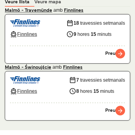
Veure llista
Veure mapa
amb
Malmö - Travemünde
Finnlines
18
travessies setmanals
Finnlines
9
hores
15
minuts
Preu
amb
Malmö - Świnoujście
Finnlines
7
travessies setmanals
Finnlines
8
hores
15
minuts
Preu