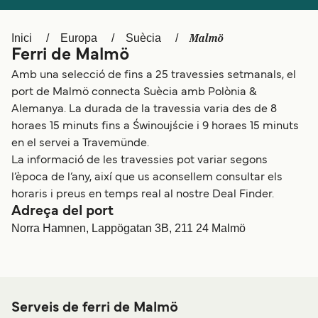
Schweiz (DE)
Norge
Malmö
Inici
Europa
Suècia
Україна
Indonesia
Ferri de Malmö
المغرب
Maroc (FR)
Amb una selecció de fins a 25 travessies setmanals, el
port de Malmö connecta Suècia amb Polònia &
Alemanya. La durada de la travessia varia des de 8
horaes 15 minuts fins a Świnoujście i 9 horaes 15 minuts
en el servei a Travemünde.
La informació de les travessies pot variar segons
l’època de l’any, així que us aconsellem consultar els
horaris i preus en temps real al nostre Deal Finder.
Adreça del port
Norra Hamnen, Lappögatan 3B, 211 24 Malmö
Serveis de ferri de Malmö