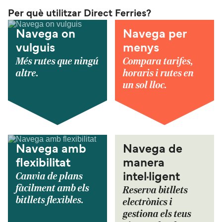
Per què utilitzar Direct Ferries?
Navega on
Navega per
vulguis
menys
Més rutes que ningú
Compara tarifes,
altre.
horaris i rutes en
un sol lloc.
Navega amb
Navega de
flexibilitat
manera
Canvia de plans
intel·ligent
fàcilment amb els
Reserva bitllets
bitllets flexibles.
electrònics i
gestiona els teus