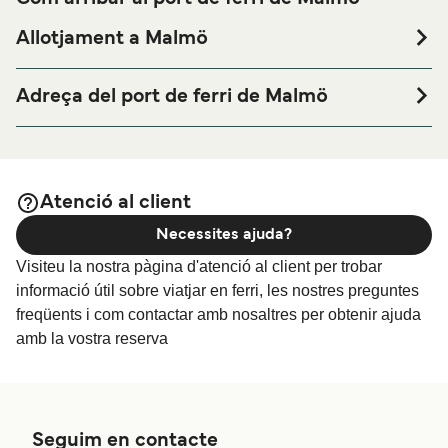
Allotjament a Malmö
Si vols passar una nit abans o després del teu viatge a
prop del port de ferri de Malmö o busques allotjament
Adreça del port de ferri de Malmö
durant tota la teva estada, visita la nostra pàgina de
Norra Hamnen, Lappögatan 3B, 211 24 Malmö
per als millors preus en allotjament i
Allotjament a Malmö
una de les seleccions més àmplies a internet.
Atenció al client
Necessites ajuda?
Visiteu la nostra pàgina d'atenció al client per trobar
informació útil sobre viatjar en ferri, les nostres preguntes
freqüents i com contactar amb nosaltres per obtenir ajuda
amb la vostra reserva
Seguim en contacte