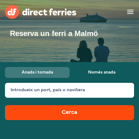
Reserva un ferri a Malmö
Països
Bitllets de Ferry
Cercador de rutes i ports
Allotjament
Ferris
Anada i tornada
Només anada
Catalan
Introdueix un port, país o naviliera
El meu compte
United States
Suisse (FR)
Atenció al client
Россия
Portugal
Cerca
대한민국
Suomi
Slovensko
Nederland