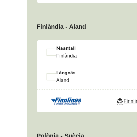
Finlàndia - Aland
Naantali
Finlàndia
Långnäs
Aland
Finnl
Polònia - Suècia