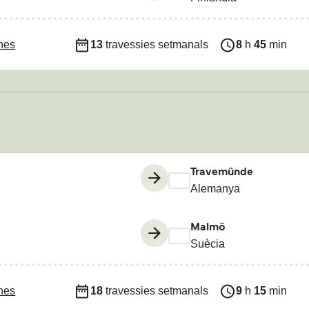
ines
13
travessies setmanals
8
h
45
min
Travemünde
Alemanya
Malmö
Suècia
ines
18
travessies setmanals
9
h
15
min