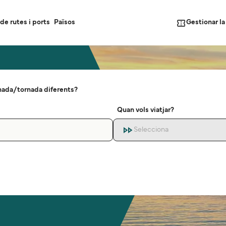
Gestionar l
de rutes i ports
Països
nada/tornada diferents?
Quan vols viatjar?
Selecciona