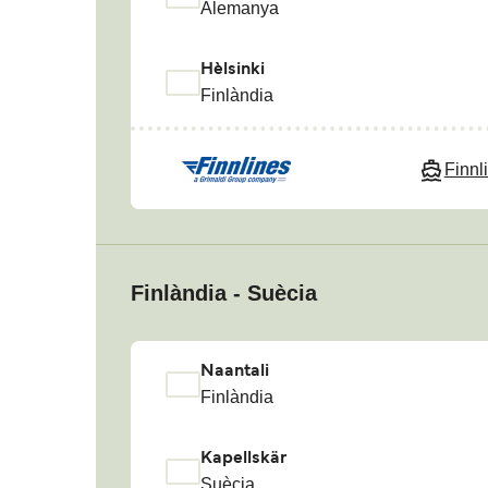
Alemanya
Hèlsinki
Finlàndia
Finnl
Finlàndia - Suècia
Naantali
Finlàndia
Kapellskär
Suècia