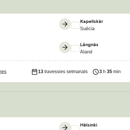
Kapellskär
Suècia
Långnäs
Aland
ines
13
travessies setmanals
3
h
35
min
Hèlsinki