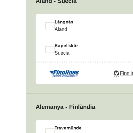
Aland - Suècia
Långnäs
Aland
Kapellskär
Suècia
Finnl
Alemanya - Finlàndia
Travemünde