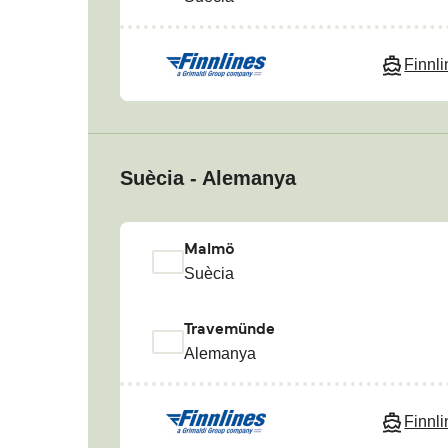
Finnl
Suècia - Alemanya
Malmö
Suècia
Travemünde
Alemanya
Finnl