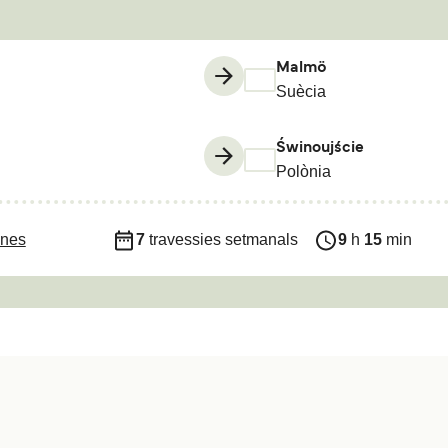
Malmö
Suècia
Świnoujście
Polònia
ines
7
travessies setmanals
9
h
15
min