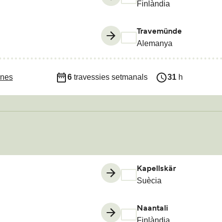
Finlàndia
Travemünde
Alemanya
ines
6
travessies setmanals
31
h
Kapellskär
Suècia
Naantali
Finlàndia