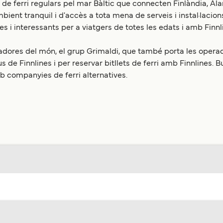
de ferri regulars pel mar Bàltic que connecten Finlàndia, Ala
bient tranquil i d'accès a tota mena de serveis i instal·lacion
des i interessants per a viatgers de totes les edats i amb Finn
radores del món, el grup Grimaldi, que també porta les operad
eus de Finnlines i per reservar bitllets de ferri amb Finnlines.
companyies de ferri alternatives.