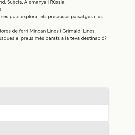
nd, Suècia, Alemanya i Rússia.
s.
lines pots explorar els preciosos paisatges i les
ores de ferri Minoan Lines i Grimaldi Lines.
 Busques el preus més barats a la teva destinació?