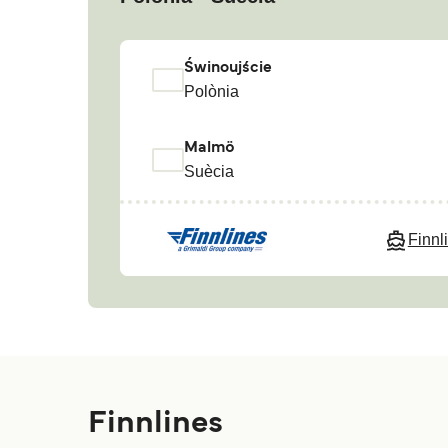
Świnoujście
Polònia
Malmö
Suècia
Finnl
Finnlines