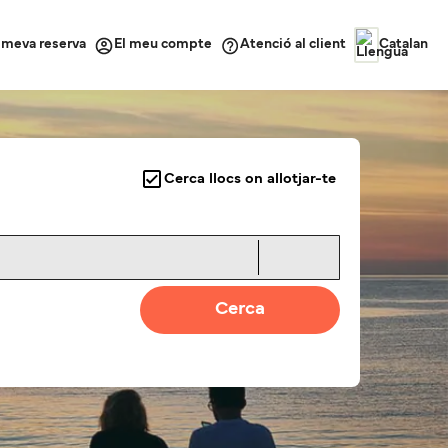
a meva reserva
Atenció al client
El meu compte
Catalan
Cerca llocs on allotjar-te
Cerca