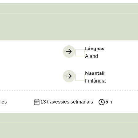
Långnäs
Aland
Naantali
Finlàndia
ines
13
travessies setmanals
5
h