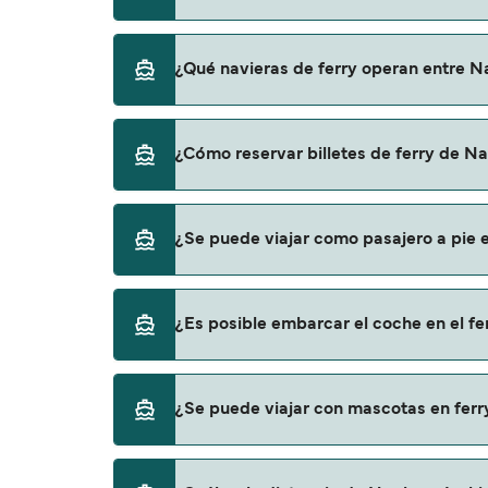
El precio del ferry de Naples a Ischia puede
¿Qué navieras de ferry operan entre Na
los gastos de reserva.
Hay 4 navieras populares que operan en la ru
¿Cómo reservar billetes de ferry de Na
Medmar
Alilauro
Puedes reservar tu viaje de Naples a Ischia
¿Se puede viajar como pasajero a pie e
para descrubrir las últimas promociones y 
Caremar
Caremar (Hydrofoil)
Sí, se puede viajar como pasajero a pie de N
¿Es posible embarcar el coche en el fe
Medmar
Alilauro
Sí, puedes viajar con un vehículo de Naples 
¿Se puede viajar con mascotas en ferr
Caremar
Medmar
Caremar (Hydrofoil)
Caremar
Sí, podrás viajar con mascotas a bordo en t