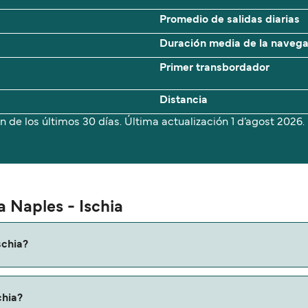
Promedio de salidas diarias
Duración media de la naveg
Primer transbordador
Distancia
n de los últimos 30 días. Última actualización
1 d’agost 2026.
a Naples - Ischia
schia?
 a Ischia es de aproximadamente 1 hora 5 minutos. La duració
chia?
fiques online la información más actualizada.