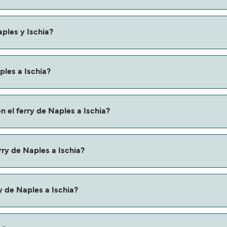
 variar según la temporada. El precio promedio de un ferry de 
ples y Ischia?
ta de Naples a Ischia. Estas son:
ples a Ischia?
 a través de nuestro buscador de ferry online. Además, tambi
n el ferry de Naples a Ischia?
descuentos de las compañías navieras.
aples a Ischia con:
rry de Naples a Ischia?
a Ischia con
y de Naples a Ischia?
u ferry. Puede que necesites el pasaporte de tus mascotas y