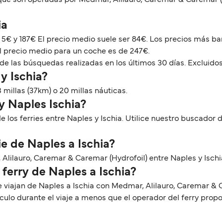
 que son operadas por Medmar, Alilauro, Caremar & Caremar (
ia
e 5€ y 187€ El precio medio suele ser 84€. Los precios más b
El precio medio para un coche es de 247€.
de las búsquedas realizadas en los últimos 30 días. Excluidos
y Ischia?
 millas (37km) o 20 millas náuticas.
y Naples Ischia?
os ferries entre Naples y Ischia. Utilice nuestro buscador 
e de Naples a Ischia?
 Alilauro, Caremar & Caremar (Hydrofoil) entre Naples y Ischi
 ferry de Naples a Ischia?
e viajan de Naples a Ischia con Medmar, Alilauro, Caremar & 
lo durante el viaje a menos que el operador del ferry prop