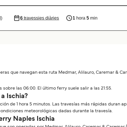
l)
6
travessies diàries
1
hora
5
min
ras que navegan esta ruta Medmar, Alilauro, Caremar & Care
 sobre las 06:00. El último ferry suele salir a las 21:55.
a Ischia?
ración de 1 hora 5 minutos. Las travesías más rápidas duran
 condiciones meteorológicas dadas durante la travesía.
erry Naples Ischia