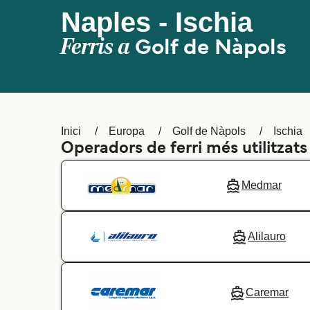
Naples - Ischia
Ferris a
Golf de Nàpols
Inici
Europa
Golf de Nàpols
Ischia
Operadors de ferri més utilitzats
Medmar
Alilauro
Caremar