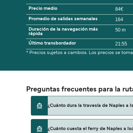
Precio medio
84€
Promedio de salidas semanales
164
Duración de la navegación más
50 m
rápida
Último transbordador
21:55
* Precios sujetos a cambios. Los precios se toma
Preguntas frecuentes para la rut
¿Cuánto dura la travesía de Naples a I
El tiempo de la travesía en ferry de Naples
¿Cuánto cuesta el ferry de Naples a Is
a otra, por lo que te recomendamos que veri