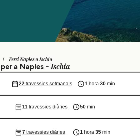
Ferri Naples a Ischia
Ischia
 per a Naples -
22
travessies setmanals
1
hora
30
min
11
travessies diàries
50
min
7
travessies diàries
1
hora
35
min