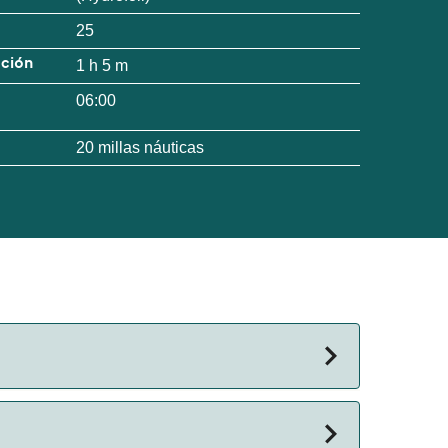
25
ación
1 h 5 m
06:00
20 millas náuticas
n de la travesía puede variar de una temporada