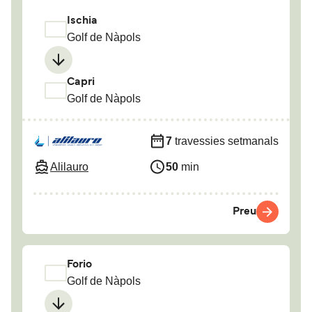
Ischia
Golf de Nàpols
Capri
Golf de Nàpols
7
travessies setmanals
Alilauro
50
min
Preu
Forio
Golf de Nàpols