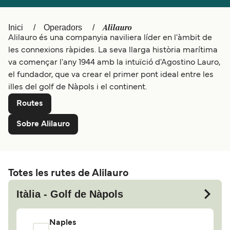
Schweiz (DE)
Norge
Alilauro
Inici
Operadors
Alilauro és una companyia naviliera líder en l'àmbit de
Україна
Indonesia
les connexions ràpides. La seva llarga història marítima
المغرب
Maroc (FR)
va començar l'any 1944 amb la intuïció d'Agostino Lauro,
el fundador, que va crear el primer pont ideal entre les
illes del golf de Nàpols i el continent.
Routes
Sobre Alilauro
Totes les rutes de Alilauro
Itàlia - Golf de Nàpols
Naples