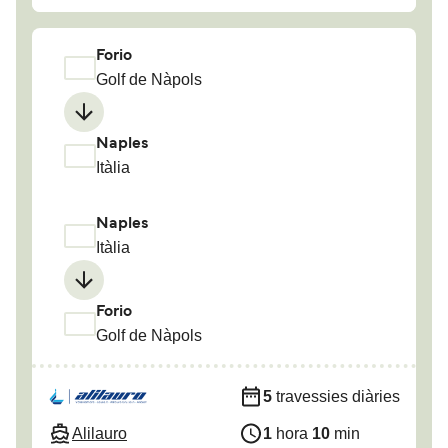
Forio
Golf de Nàpols
Naples
Itàlia
Naples
Itàlia
Forio
Golf de Nàpols
5
travessies diàries
Alilauro
1
hora
10
min