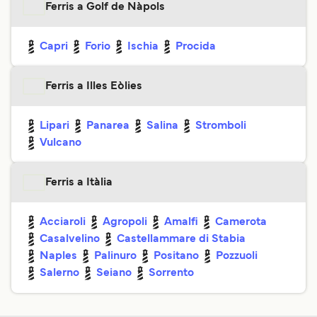
Ferris a Golf de Nàpols
Capri
Forio
Ischia
Procida
Ferris a Illes Eòlies
Lipari
Panarea
Salina
Stromboli
Vulcano
Ferris a Itàlia
Acciaroli
Agropoli
Amalfi
Camerota
Casalvelino
Castellammare di Stabia
Naples
Palinuro
Positano
Pozzuoli
Salerno
Seiano
Sorrento