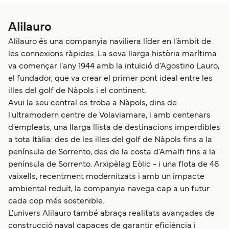
Alilauro
Alilauro és una companyia naviliera líder en l'àmbit de
les connexions ràpides. La seva llarga història marítima
va començar l'any 1944 amb la intuïció d'Agostino Lauro,
el fundador, que va crear el primer pont ideal entre les
illes del golf de Nàpols i el continent.
Avui la seu central es troba a Nàpols, dins de
l'ultramodern centre de Volaviamare, i amb centenars
d'empleats, una llarga llista de destinacions imperdibles
a tota Itàlia: des de les illes del golf de Nàpols fins a la
península de Sorrento, des de la costa d'Amalfi fins a la
península de Sorrento. Arxipèlag Eòlic - i una flota de 46
vaixells, recentment modernitzats i amb un impacte
ambiental reduït, la companyia navega cap a un futur
cada cop més sostenible.
L'univers Alilauro també abraça realitats avançades de
construcció naval capaces de garantir eficiència i