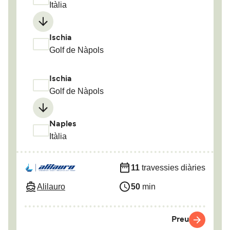
Itàlia
Ischia
Golf de Nàpols
Ischia
Golf de Nàpols
Naples
Itàlia
11
travessies diàries
Alilauro
50
min
Preu