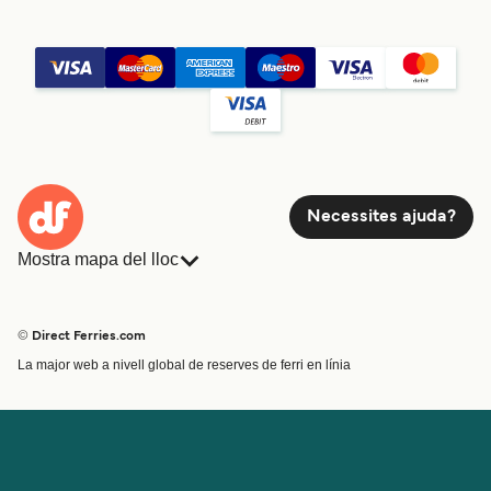
Necessites ajuda?
Mostra mapa del lloc
Ferris
Reserves
Països
Allotjament
© Direct Ferries.com
Atenció al client
Càrrega
La major web a nivell global de reserves de ferri en línia
Cercador de rutes i ports
Mini Creuer
Special Offers
Tren i ferri
Ofertes Especials
Bitllets de Ferry