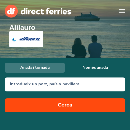
Alilauro
Països
Bitllets de Ferry
Cercador de rutes i ports
Allotjament
Ferris
Anada i tornada
Només anada
Catalan
Introdueix un port, país o naviliera
El meu compte
United States
Suisse (FR)
Atenció al client
Россия
Portugal
Cerca
대한민국
Suomi
Slovensko
Nederland