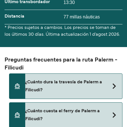
Último transbordador
13:30
Distancia
77 millas náuticas
* Precios sujetos a cambios. Los precios se toman de
los últimos 30 días. Última actualización
1 d’agost 2026.
Preguntas frecuentes para la ruta Palerm -
Filicudi
¿Cuánto dura la travesía de Palerm a
Filicudi?
El tiempo de la travesía en ferry de Palerm a
¿Cuánto cuesta el ferry de Palerm a
Filicudi es de aproximadamente 2 horas 30
Filicudi?
minutos. La duración de la travesía puede variar