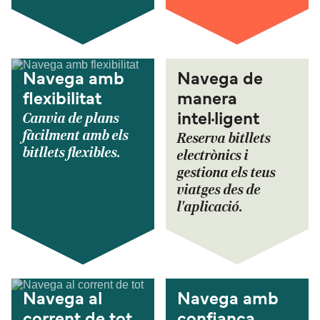
Navega amb
Navega de
flexibilitat
manera
Canvia de plans
intel·ligent
fàcilment amb els
Reserva bitllets
bitllets flexibles.
electrònics i
gestiona els teus
viatges des de
l'aplicació.
Navega al
Navega amb
corrent de tot
confiança