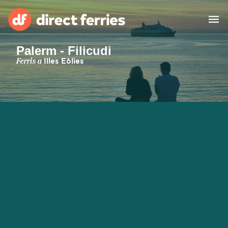
Palerm - Filicudi
Països
Ferris a
Illes Eòlies
Bitllets de Ferry
Cercador de rutes i ports
Allotjament
Ferris
Catalan
El meu compte
United States
Suisse (FR)
Atenció al client
Россия
Portugal
대한민국
Suomi
Slovensko
Nederland