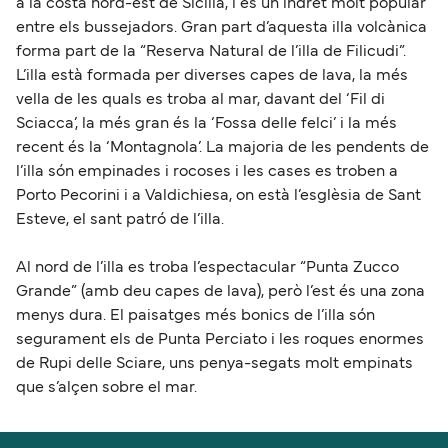
a la costa nord-est de Sicília, i és un indret molt popular
entre els bussejadors. Gran part d’aquesta illa volcànica
forma part de la “Reserva Natural de l’illa de Filicudi”.
L’illa està formada per diverses capes de lava, la més
vella de les quals es troba al mar, davant del ‘Fil di
Sciacca’, la més gran és la ‘Fossa delle felci’ i la més
recent és la ‘Montagnola’. La majoria de les pendents de
l’illa són empinades i rocoses i les cases es troben a
Porto Pecorini i a Valdichiesa, on està l’esglèsia de Sant
Esteve, el sant patró de l’illa.
Al nord de l’illa es troba l’espectacular “Punta Zucco
Grande” (amb deu capes de lava), però l’est és una zona
menys dura. El paisatges més bonics de l’illa són
segurament els de Punta Perciato i les roques enormes
de Rupi delle Sciare, uns penya-segats molt empinats
que s’alçen sobre el mar.