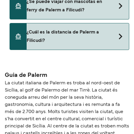
¿Se puede viajar con mascotas en
ferry de Palerm a Filicudi?
Sí, podrás viajar con mascotas a bordo en tu
¿Cuál es la distancia de Palerm a
ferry. Puede que necesites el pasaporte de tus
Filicudi?
mascotas y otros documentos. Actualmente
puedes viajar con mascotas con:
La distancia entre Palerm y Filicudi es de
Liberty Lines Fast Ferries
aproximadamente 77 millas.
Guia de Palerm
La ciutat italiana de Palerm es troba al nord-oest de
Sicília, al golf de Palermo del mar Tirrè. La ciutat és
coneguda arreu del món per la seva història,
gastronomia, cultura i arquitectura i es remunta a fa
més de 2.700 anys. Molts turistes visiten la ciutat, que
s’ha convertit en el centre cultural, comercial i turístic
principal de Sicília. Al centre de la ciutat es troben molts
palaus i castells increïbles i a les zones del voltant