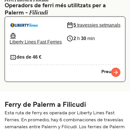
Ferri Palerm a Filicudi
Operadors de ferri més utilitzats per a
Schweiz (DE)
Norge
Filicudi
Palerm -
Україна
Indonesia
5
travessies setmanals
المغرب
Maroc (FR)
2
h
30
min
Liberty Lines Fast Ferries
des de 46 €
Preu
Ferry de Palerm a Filicudi
Esta ruta de ferry es operada por Liberty Lines Fast
Ferries. En promedio, hay 6 combinaciones de travesías
semanales entre Palerm y Filicudi. Los ferries de Palerm