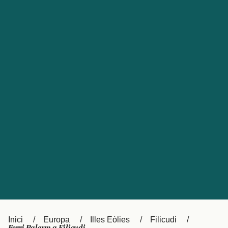
Česká republika
Australia
España
New Zealand
France
日本
Sverige
Ireland
Danmark
中国
Türkiye
العربية
UK
Österreich (DE)
Italia
Canada (FR)
Canada
België (NL)
Ελλάδα
Belgique (FR)
Inici
Europa
Illes Eòlies
Filicudi
Polska
Deutschland