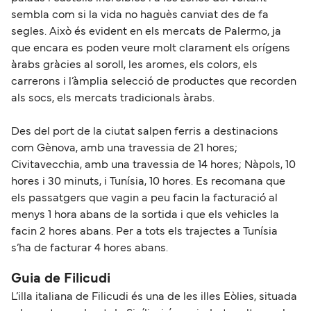
sembla com si la vida no haguès canviat des de fa
segles. Això és evident en els mercats de Palermo, ja
que encara es poden veure molt clarament els orígens
àrabs gràcies al soroll, les aromes, els colors, els
carrerons i l’àmplia selecció de productes que recorden
als socs, els mercats tradicionals àrabs.
Des del port de la ciutat salpen ferris a destinacions
com Gènova, amb una travessia de 21 hores;
Civitavecchia, amb una travessia de 14 hores; Nàpols, 10
hores i 30 minuts, i Tunísia, 10 hores. Es recomana que
els passatgers que vagin a peu facin la facturació al
menys 1 hora abans de la sortida i que els vehicles la
facin 2 hores abans. Per a tots els trajectes a Tunísia
s’ha de facturar 4 hores abans.
Guia de Filicudi
L’illa italiana de Filicudi és una de les illes Eòlies, situada